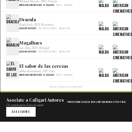
×
Michael Haneke, 2001, Francia
American Cinemateque at Caligari
· Única · Gaumont
Dracula
×
Radu Jude, 2025, Rumania
Caligari Autores
· Dos proyecciones · Malba Cine
Magalhaes
×
Lav Diaz, 2025, Portugal
Caligari Autores
· Dos proyecciones · Malba Cine
El sabor de las cerezas
×
Abbas Kiarostami, 1997, Irán
American Cinemateque at Caligari
· Única · Gaumont
Fechas y horarios a confirmar
Asociate a Caligari Autores
Proyecciones
Acceso web ilimitado
Newsletter
Y más
Un espacio para el cine de autor
Asociarme