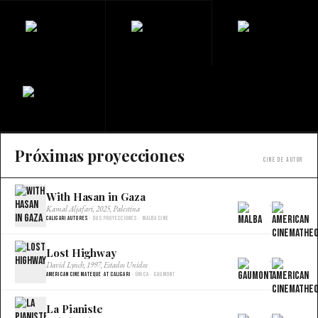
Próximas proyecciones
Cine de autor
With Hasan in Gaza
×
Kamal Aljafari, 2025, Palestina
Caligari Autores
· Dos proyecciones · Malba Cine
Lost Highway
×
David Lynch, 1997, Estados Unidos
American Cinemateque at Caligari
· Única · Gaumont
La Pianiste