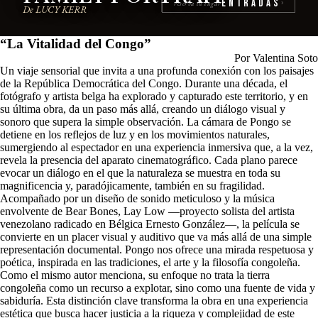
Entradas
reserva tu lugar
›
De LUCY KERR
“La Vitalidad del Congo”
Por Valentina Soto
Un viaje sensorial que invita a una profunda conexión con los paisajes
de la República Democrática del Congo. Durante una década, el
fotógrafo y artista belga ha explorado y capturado este territorio, y en
su última obra, da un paso más allá, creando un diálogo visual y
sonoro que supera la simple observación. La cámara de Pongo se
detiene en los reflejos de luz y en los movimientos naturales,
sumergiendo al espectador en una experiencia inmersiva que, a la vez,
revela la presencia del aparato cinematográfico. Cada plano parece
evocar un diálogo en el que la naturaleza se muestra en toda su
magnificencia y, paradójicamente, también en su fragilidad.
Acompañado por un diseño de sonido meticuloso y la música
envolvente de Bear Bones, Lay Low —proyecto solista del artista
venezolano radicado en Bélgica Ernesto González—, la película se
convierte en un placer visual y auditivo que va más allá de una simple
representación documental. Pongo nos ofrece una mirada respetuosa y
poética, inspirada en las tradiciones, el arte y la filosofía congoleña.
Como el mismo autor menciona, su enfoque no trata la tierra
congoleña como un recurso a explotar, sino como una fuente de vida y
sabiduría. Esta distinción clave transforma la obra en una experiencia
estética que busca hacer justicia a la riqueza y complejidad de este