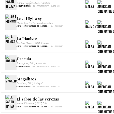
×
Kamal Aljafari, 2025, Palestina
Caligari Autores
· Dos proyecciones · Malba Cine
Lost Highway
×
David Lynch, 1997, Estados Unidos
American Cinemateque at Caligari
· Única · Gaumont
La Pianiste
×
Michael Haneke, 2001, Francia
American Cinemateque at Caligari
· Única · Gaumont
Dracula
×
Radu Jude, 2025, Rumania
Caligari Autores
· Dos proyecciones · Malba Cine
Magalhaes
×
Lav Diaz, 2025, Portugal
Caligari Autores
· Dos proyecciones · Malba Cine
El sabor de las cerezas
×
Abbas Kiarostami, 1997, Irán
American Cinemateque at Caligari
· Única · Gaumont