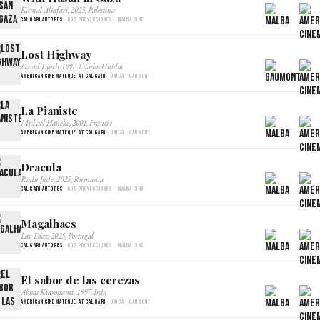
×
Kamal Aljafari, 2025, Palestina
Caligari Autores
· Dos proyecciones · Malba Cine
Lost Highway
×
David Lynch, 1997, Estados Unidos
American Cinemateque at Caligari
· Única · Gaumont
La Pianiste
×
Michael Haneke, 2001, Francia
American Cinemateque at Caligari
· Única · Gaumont
Dracula
×
Radu Jude, 2025, Rumania
Caligari Autores
· Dos proyecciones · Malba Cine
Magalhaes
×
Lav Diaz, 2025, Portugal
Caligari Autores
· Dos proyecciones · Malba Cine
El sabor de las cerezas
×
Abbas Kiarostami, 1997, Irán
American Cinemateque at Caligari
· Única · Gaumont