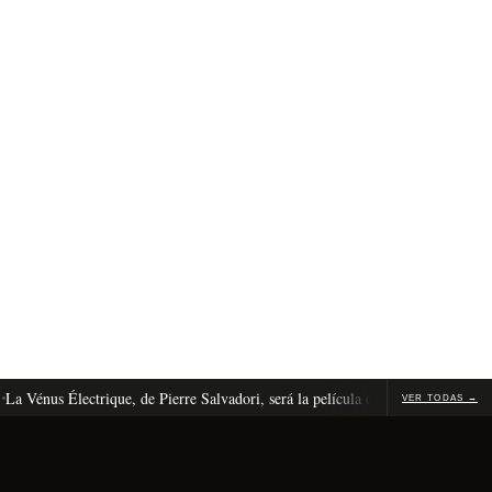
Vénus Électrique, de Pierre Salvadori, será la película de apertura de Cannes 2
VER TODAS →