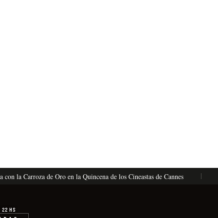
on la Carroza de Oro en la Quincena de los Cineastas de Cannes
La 
· 22 hs