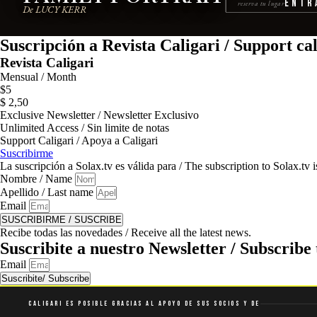
Entr
reserva tu lugar
De LUCY KERR
Suscripción a Revista Caligari / Support ca
Revista Caligari
Mensual / Month
$
5
$
2,50
Exclusive Newsletter / Newsletter Exclusivo
Unlimited Access / Sin limite de notas
Support Caligari / Apoya a Caligari
Suscribirme
La suscripción a Solax.tv es válida para / The subscription to Solax.tv
Nombre / Name
Apellido / Last name
Email
SUSCRIBIRME / SUSCRIBE
Recibe todas las novedades / Receive all the latest news.
Suscribite a nuestro Newsletter / Subscribe 
Email
Suscribite/ Subscribe
Caligari es posible gracias al apoyo de sus socios y de