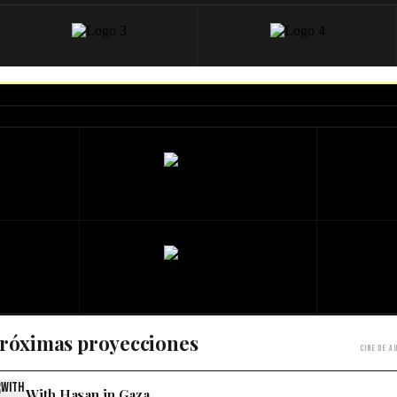
róximas proyecciones
Cine de a
With Hasan in Gaza