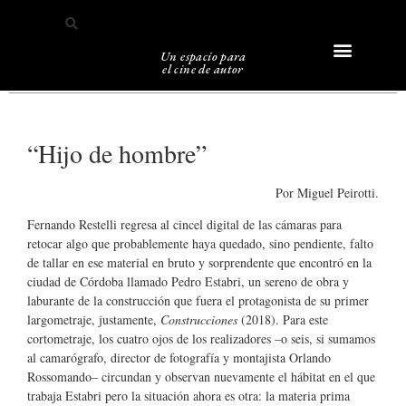
Un espacio para
el cine de autor
Sobre Caligari
“Hijo de hombre”
Por Miguel Peirotti.
Fernando Restelli regresa al cincel digital de las cámaras para
retocar algo que probablemente haya quedado, sino pendiente, falto
de tallar en ese material en bruto y sorprendente que encontró en la
ciudad de Córdoba llamado Pedro Estabri, un sereno de obra y
laburante de la construcción que fuera el protagonista de su primer
largometraje, justamente,
Construcciones
(2018). Para este
cortometraje, los cuatro ojos de los realizadores –o seis, si sumamos
al camarógrafo, director de fotografía y montajista Orlando
Rossomando– circundan y observan nuevamente el hábitat en el que
trabaja Estabri pero la situación ahora es otra: la materia prima