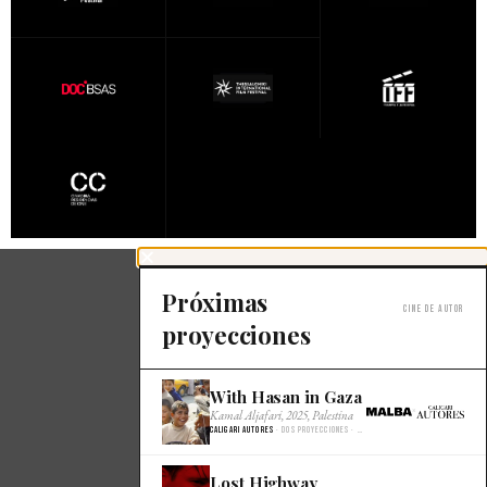
Próximas
Cine de autor
proyecciones
With Hasan in Gaza
×
Kamal Aljafari, 2025, Palestina
Caligari Autores
· Dos proyecciones · Malba Cine
Lost Highway