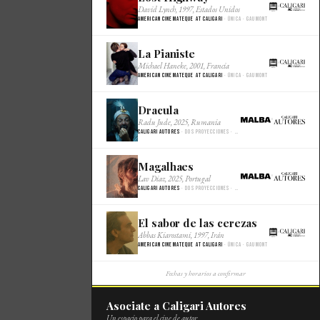
×
David Lynch, 1997, Estados Unidos
American Cinemateque at Caligari
· Única · Gaumont
La Pianiste
×
Michael Haneke, 2001, Francia
American Cinemateque at Caligari
· Única · Gaumont
Dracula
×
Radu Jude, 2025, Rumania
Caligari Autores
· Dos proyecciones · Malba Cine
Magalhaes
×
Lav Diaz, 2025, Portugal
Caligari Autores
· Dos proyecciones · Malba Cine
El sabor de las cerezas
×
Abbas Kiarostami, 1997, Irán
American Cinemateque at Caligari
· Única · Gaumont
Fechas y horarios a confirmar
Asociate a Caligari Autores
Un espacio para el cine de autor