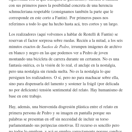
con sus primeros pasos la posibilidad concreta de una herencia
schmucleriana respetable (consignamos también la parte que le
corresponde en este corto a Fantin). Por primeros pasos nos
referimos a todo lo que ha hecho hasta acá, tres cortos y un largo.
Los realizadores (aquí volvemos a hablar de Restelli & Fantin) se
reservan el factor sorpresa sobre ruedas. Recién a la mitad, a los seis
minutos exactos de
Sueños de Pedro
, irrumpen imágenes de archivo
en blanco y negro en las que podemos ver a Pedro de joven
montando una bicicleta de carrera durante un certamen. No es una
fantasía onírica, es la visión de lo real, el anclaje en la nostalgia,
pero una nostalgia sin rienda suelta. No es la nostalgia lo que
persiguen los realizadores. O sí, pero no para machacar sobre ella,
sino para dispensarla del lamento y sostener la frágil (por delicada
no por deficiente) tensión sentimental del relato. Hay humanismo de
base en este trabajo.
Hay, además, una bienvenida disgresión plástica entre el relato en
primera persona de Pedro y su imagen en pantalla porque sus
palabras se presentan en off sin necesidad de incluir su torso
parlamentando sus peripecias emotivas. El recurso es sencillo pero
no todos lo emplean, y acá se emplea correctamente porque condice