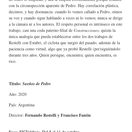
con la circunspección aparente de Pedro. Hay correlación plástica,
decimos, y hay disonancia: cuando lo vemos callado a Pedro, oímos
su voz y cuando sigue hablando a veces ni lo vemos; nunca se dirige
a la cámara ni a los autores. El respeto personal es intrínseco en este
trabajo, casi una coda paterno-filial de
Construcciones
, quizás la
única analogía que pueda establecerse entre los dos trabajos de
Restelli con Estabri, el ciclista que surgió del pasado, además de la
paciencia como virtud, algo que ya probó Restelli (per)siguiéndolo
durante tres años. Quien persigue, encuentra; quien encuentra, es
rico.
Titulo:
Sueños de Pedro
Año: 2020
País: Argentina
Fernando Restelli y Francisco Fantin
Director:
Foco: FICValdivia. Del 5 al 11 de octubre.