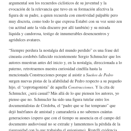
argumental son los recuerdos ciclísticos de su juventud y la
evocación de la relevancia que tuvo en su formación afectiva la
figura de su padre, a quien recuerda con emotividad palpable pero
muy discreta, como todo lo que expresa Estabri con su voz semi-zen
(su actitud ante la vida discurre por allí también) y su mirada
líquida y candorosa, testigo de innumerables desencuentros y
agridulces avatares.
“Siempre perdura la nostalgia del mundo perdido” es una frase del
cineasta cordobés fallecido recientemente Sergio Schmucler que los
autores muestran antes del inicio y, en la nostalgia, direccionada a lo
paterno, retrotraemos nuestra curiosidad cinéfila hasta la
mencionada Construcciones porque al asistir a
Sueños de Pedro
surgen nuevas pistas de la afabilidad de Pedro respecto a su pequeño
hijo, el “coprotagonista” de aquella
Construcciones
. Y la cita de
Schmucler, ¿será casual? Más allá de lo que piensen los autores, yo
pienso que no. Schmucler ha sido una figura tutelar entre los
documentalistas de Córdoba, el “padre que se fue temprano” que
dejó huérfanos de amistad y camaradería a no sabemos cuántas
generaciones (espero que con el tiempo su ausencia en el campo del
documento audiovisual no se extrañe y lamentemos la pérdida de la
rigurosidad con la que trabajaba el guionismo). Restelli evidencia