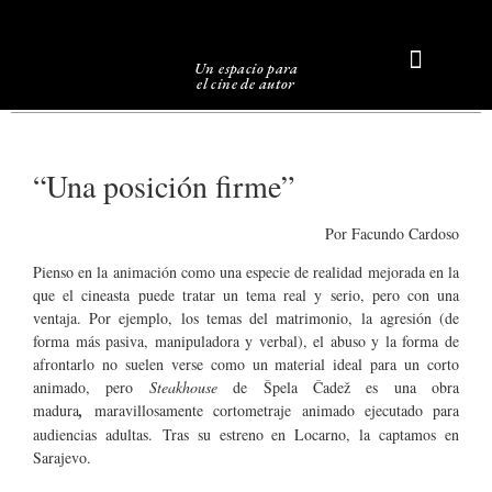
Un espacio para
el cine de autor
Sobre Caligari
“Una posición firme”
Por Facundo Cardoso
Pienso en la animación como una especie de realidad mejorada en la
que el cineasta puede tratar un tema real y serio, pero con una
ventaja. Por ejemplo, los temas del matrimonio, la agresión (de
forma más pasiva, manipuladora y verbal), el abuso y la forma de
afrontarlo no suelen verse como un material ideal para un corto
animado, pero
Steakhouse
de Špela Čadež es una obra
madura
,
maravillosamente cortometraje animado ejecutado para
audiencias adultas. Tras su estreno en Locarno, la captamos en
Sarajevo.