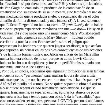
los “escándalos” por fuera de su análisis? Hoy sabemos que las obras
de Van Gogh no eran solo un producto de la combinación de su
creatividad con su estado de su salud mental, sino también del uso de
una medicación que le producía el efecto secundario de ver el color
amarillo de forma distorsionada y más intensa
(3)
A la vez, sabemos
que F. Scott Fitzgerald no hubiera escrito
El gran Gatsby
de no haber
tenido su propia experiencia romántica con una —o dos— Daisy en la
vida real,
(4)
y que nadie sino una mujer como Mary Wollstonecraft
Godwin —más conocida como Mary Shelley— hubiera podido
escribir una novela como
Frankenstein
, sobre el peligro que
representan los hombres que quieren jugar a ser dioses, o que actúan
por capricho sin pensar en las posibles consecuencias de sus acciones.
Y de la misma forma, guste o no, Alicia en el País de las Maravillas
nunca hubiera existido de no ser porque su autor, Lewis Carroll,
hubiera hecho uso de opiáceos y fuese un pedófilo obsesionado con
una niña llamada Alice Liddell
(5)
.
¿Por qué, entonces, aceptamos que algunas informaciones sean tenidas
en cuenta como “pertinentes” para analizar la obra de un/a artista,
mientras que las que nos hacen sentir incómodxs deban “separarse”?
Ahí está el meollo del asunto. No se quiere separar la obra del artista.
No se quiere separar el lado humano del lado artístico. Lo que se
quiere, francamente, es separar, ocultar, ignorar los abusos de poder
que un/a artista haya tenido para con otrxs. Y da la “casualidad” que
esxs otrxs suelen ser mujeres, personas LGBTIQ, personas no blancas,
etc. En resumen, a todxs aquellxs que históricamente, como sociedad,