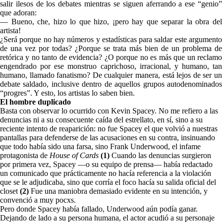
salir ilesos de los debates mientras se siguen aferrando a ese “genio”
que adoran:
— Bueno, che, hizo lo que hizo, ¡pero hay que separar la obra del
artista!
¿Será porque no hay números y estadísticas para saldar este argumento
de una vez por todas? ¿Porque se trata más bien de un problema de
retórica y no tanto de evidencia? ¿O porque no es más que un reclamo
engendrado por ese monstruo caprichoso, irracional, y humano, tan
humano, llamado fanatismo? De cualquier manera, está lejos de ser un
debate saldado, inclusive dentro de aquellos grupos autodenominados
“progres”. Y esto, los artistas lo saben bien.
El hombre duplicado
Basta con observar lo ocurrido con Kevin Spacey. No me refiero a las
denuncias ni a su consecuente caída del estrellato, en sí, sino a su
reciente intento de reaparición: no fue Spacey el que volvió a nuestras
pantallas para defenderse de las acusaciones en su contra, insinuando
que todo había sido una farsa, sino Frank Underwood, el infame
protagonista de
House of Cards
(1)
Cuando las denuncias surgieron
por primera vez, Spacey —o su equipo de prensa— había redactado
un comunicado que prácticamente no hacía referencia a la violación
que se le adjudicaba, sino que corría el foco hacía su salida oficial del
closet
(2)
Fue una maniobra demasiado evidente en su intención, y
convenció a muy pocxs.
Pero donde Spacey había fallado, Underwood aún podía ganar.
Dejando de lado a su persona humana, el actor acudió a su personaje