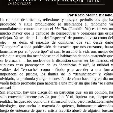
Entradas
reserva tu lugar
›
De LUCY KERR
Por Rocío Molina Biasone.
La cantidad de artículos, reflexiones y ensayos periodísticos que ha
producido y sigue produciendo (e inspirando) el fenómeno ya
mundialmente conocido como el
Me Too
(También Yo) es tal vez n
mucho mayor que la cantidad de perspectivas y opiniones que estos
reflejan. Ya sea de un lado del “espectro” de puntos de vista como del
otro —es decir, el espectro de opiniones que van desde darle
“Compartir” a toda publicación de escrache que nos cruzamos, hasta
lamentarse por el “pobre tipo” al cual le arruinó la vida una menor de
edad que seguro iba metiéndose en el habitación de todo cuarentón que
se le cruzara—, los núcleos de la discusión suelen ser los mismos: el
supuesto caso preocupante de las “denuncias falsas”, la utilidad y
validez del “escrache” como método para acceder a una forma
imperfecta de justicia, los límites de lo “denunciable” y, cómo
olvidarlo, la profunda y urgente cuestión de cómo hace hoy en día un
varón hetero promedio para hablarle a una mujer sin que ésta “se sienta
acosada”.
Sin embargo, hay una discusión en particular que, en mi opinión, ha
sido convenientemente pasada por alto. Y ni siquiera eso, porque en
realidad ha quedado como una afirmación tibia, pero irreductiblemente
ideológica, que suelta la mayoría de quienes, íntimamente afectados
luego de enterarse de que su artista favorito abusó de alguien, buscan