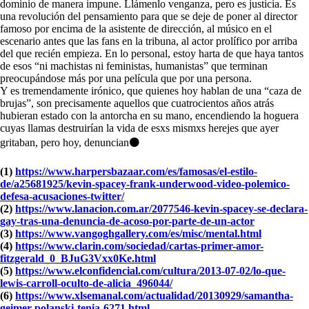
dominio de manera impune. Llámenlo venganza, pero es justicia. Es
una revolución del pensamiento para que se deje de poner al director
famoso por encima de la asistente de dirección, al músico en el
escenario antes que las fans en la tribuna, al actor prolífico por arriba
del que recién empieza. En lo personal, estoy harta de que haya tantos
de esos “ni machistas ni feministas, humanistas” que terminan
preocupándose más por una película que por una persona.
Y es tremendamente irónico, que quienes hoy hablan de una “caza de
brujas”, son precisamente aquellos que cuatrocientos años atrás
hubieran estado con la antorcha en su mano, encendiendo la hoguera
cuyas llamas destruirían la vida de esxs mismxs herejes que ayer
gritaban, pero hoy, denuncian⚫
(1)
https://www.harpersbazaar.com/es/famosas/el-estilo-
de/a25681925/kevin-spacey-frank-underwood-video-polemico-
defesa-acusaciones-twitter/
(2)
https://www.lanacion.com.ar/2077546-kevin-spacey-se-declara-
gay-tras-una-denuncia-de-acoso-por-parte-de-un-actor
(3)
https://www.vangoghgallery.com/es/misc/mental.html
(4)
https://www.clarin.com/sociedad/cartas-primer-amor-
fitzgerald_0_BJuG3Vxx0Ke.html
(5)
https://www.elconfidencial.com/cultura/2013-07-02/lo-que-
lewis-carroll-oculto-de-alicia_496044/
(6)
https://www.xlsemanal.com/actualidad/20130929/samantha-
geimer-polanski-tenia-6271.html