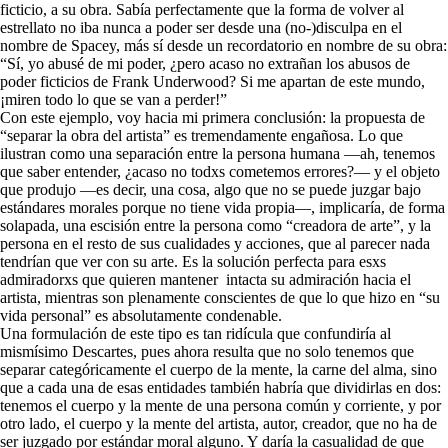
ficticio, a su obra. Sabía perfectamente que la forma de volver al
estrellato no iba nunca a poder ser desde una (no-)disculpa en el
nombre de Spacey, más sí desde un recordatorio en nombre de su obra:
“Sí, yo abusé de mi poder, ¿pero acaso no extrañan los abusos de
poder ficticios de Frank Underwood? Si me apartan de este mundo,
¡miren todo lo que se van a perder!”
Con este ejemplo, voy hacia mi primera conclusión: la propuesta de
“separar la obra del artista” es tremendamente engañosa. Lo que
ilustran como una separación entre la persona humana —ah, tenemos
que saber entender, ¿acaso no todxs cometemos errores?— y el objeto
que produjo —es decir, una cosa, algo que no se puede juzgar bajo
estándares morales porque no tiene vida propia—, implicaría, de forma
solapada, una escisión entre la persona como “creadora de arte”, y la
persona en el resto de sus cualidades y acciones, que al parecer nada
tendrían que ver con su arte. Es la solución perfecta para esxs
admiradorxs que quieren mantener intacta su admiración hacia el
artista, mientras son plenamente conscientes de que lo que hizo en “su
vida personal” es absolutamente condenable.
Una formulación de este tipo es tan ridícula que confundiría al
mismísimo Descartes, pues ahora resulta que no solo tenemos que
separar categóricamente el cuerpo de la mente, la carne del alma, sino
que a cada una de esas entidades también habría que dividirlas en dos:
tenemos el cuerpo y la mente de una persona común y corriente, y por
otro lado, el cuerpo y la mente del artista, autor, creador, que no ha de
ser juzgado por estándar moral alguno. Y daría la casualidad de que