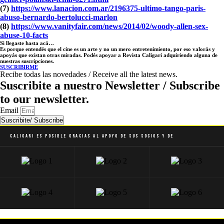
(7)
https://www.lanacion.com.ar/2196375-ultimo-tango-paris-
abuso-bernardo-bertolucci-marlon
(8)
https://www.vanityfair.com/news/2014/02/woody-allen-sex-
abuse-10-facts
Si llegaste hasta acá…
Es porque entendés que el cine es un arte y no un mero entretenimiento, por eso valorás y
apoyás que existan otras miradas. Podés apoyar a Revista Caligari adquiriendo alguna de
nuestras suscripciones.
SUSCRIBIRME
Recibe todas las novedades / Receive all the latest news.
Suscribite a nuestro Newsletter / Subscribe
to our newsletter.
Email
Suscribite/ Subscribe
Caligari es posible gracias al apoyo de sus socios y de