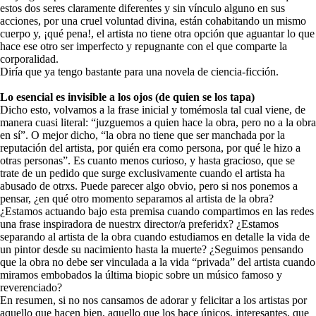
estos dos seres claramente diferentes y sin vínculo alguno en sus
acciones, por una cruel voluntad divina, están cohabitando un mismo
cuerpo y, ¡qué pena!, el artista no tiene otra opción que aguantar lo que
hace ese otro ser imperfecto y repugnante con el que comparte la
corporalidad.
Diría que ya tengo bastante para una novela de ciencia-ficción.
Lo esencial es invisible a los ojos (de quien se los tapa)
Dicho esto, volvamos a la frase inicial y tomémosla tal cual viene, de
manera cuasi literal: “juzguemos a quien hace la obra, pero no a la obra
en sí”. O mejor dicho, “la obra no tiene que ser manchada por la
reputación del artista, por quién era como persona, por qué le hizo a
otras personas”. Es cuanto menos curioso, y hasta gracioso, que se
trate de un pedido que surge exclusivamente cuando el artista ha
abusado de otrxs. Puede parecer algo obvio, pero si nos ponemos a
pensar, ¿en qué otro momento separamos al artista de la obra?
¿Estamos actuando bajo esta premisa cuando compartimos en las redes
una frase inspiradora de nuestrx director/a preferidx? ¿Estamos
separando al artista de la obra cuando estudiamos en detalle la vida de
un pintor desde su nacimiento hasta la muerte? ¿Seguimos pensando
que la obra no debe ser vinculada a la vida “privada” del artista cuando
miramos embobados la última biopic sobre un músico famoso y
reverenciado?
En resumen, si no nos cansamos de adorar y felicitar a los artistas por
aquello que hacen bien, aquello que los hace únicos, interesantes, que