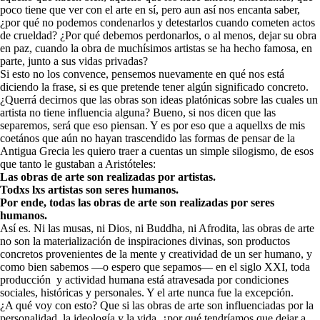
poco tiene que ver con el arte en sí, pero aun así nos encanta saber,
¿por qué no podemos condenarlos y detestarlos cuando cometen actos
de crueldad? ¿Por qué debemos perdonarlos, o al menos, dejar su obra
en paz, cuando la obra de muchísimos artistas se ha hecho famosa, en
parte, junto a sus vidas privadas?
Si esto no los convence, pensemos nuevamente en qué nos está
diciendo la frase, si es que pretende tener algún significado concreto.
¿Querrá decirnos que las obras son ideas platónicas sobre las cuales un
artista no tiene influencia alguna? Bueno, si nos dicen que las
separemos, será que eso piensan. Y es por eso que a aquellxs de mis
coetános que aún no hayan trascendido las formas de pensar de la
Antigua Grecia les quiero traer a cuentas un simple silogismo, de esos
que tanto le gustaban a Aristóteles:
Las obras de arte son realizadas por artistas.
Todxs lxs artistas son seres humanos.
Por ende, todas las obras de arte son realizadas por seres
humanos.
Así es. Ni las musas, ni Dios, ni Buddha, ni Afrodita, las obras de arte
no son la materialización de inspiraciones divinas, son productos
concretos provenientes de la mente y creatividad de un ser humano, y
como bien sabemos —o espero que sepamos— en el siglo XXI, toda
producción y actividad humana está atravesada por condiciones
sociales, históricas y personales. Y el arte nunca fue la excepción.
¿A qué voy con esto? Que si las obras de arte son influenciadas por la
personalidad, la ideología y la vida, ¿por qué tendríamos que dejar a