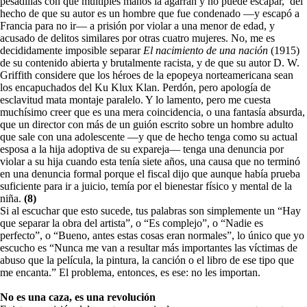
pesadillas con que múltiples manos la agarran y no puede escapar, del
hecho de que su autor es un hombre que fue condenado —y escapó a
Francia para no ir— a prisión por violar a una menor de edad, y
acusado de delitos similares por otras cuatro mujeres. No, me es
decididamente imposible separar
El nacimiento de una nación
(1915)
de su contenido abierta y brutalmente racista, y de que su autor D. W.
Griffith considere que los héroes de la epopeya norteamericana sean
los encapuchados del Ku Klux Klan. Perdón, pero apología de
esclavitud mata montaje paralelo. Y lo lamento, pero me cuesta
muchísimo creer que es una mera coincidencia, o una fantasía absurda,
que un director con más de un guión escrito sobre un hombre adulto
que sale con una adolescente —y que de hecho tenga como su actual
esposa a la hija adoptiva de su expareja— tenga una denuncia por
violar a su hija cuando esta tenía siete años, una causa que no terminó
en una denuncia formal porque el fiscal dijo que aunque había prueba
suficiente para ir a juicio, temía por el bienestar físico y mental de la
niña.
(8)
Si al escuchar que esto sucede, tus palabras son simplemente un “Hay
que separar la obra del artista”, o “Es complejo”, o “Nadie es
perfecto”, o “Bueno, antes estas cosas eran normales”, lo único que yo
escucho es “Nunca me van a resultar más importantes las víctimas de
abuso que la película, la pintura, la canción o el libro de ese tipo que
me encanta.” El problema, entonces, es ese: no les importan.
No es una caza, es una revolución