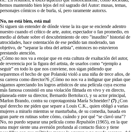
hemos mantenido bien lejos del rol sagrado del Autor: musas, temas,
personajes cómicos o de burla, sí, pero raramente autorxs.
No, no está bien, está mal
Si siguen sin entender de dónde viene la ira que se enciende adentro
nuestro cuando el crítico de arte, autor, espectador o fan promedio, en
medio al debate sobre el descubrimiento de otro ”inaudito” historial de
atrocidades, hace ostentación de ese pedido tan moderado, tan
objetivo, de “separar la obra del artista”, entonces no estuvieron
prestando atención.
¿Cómo no nos va a enojar que en esta cultura de exaltación del autor,
de reverencia por la figura del artista, de usarlos como “ejemplo a
seguir” en todo lo que nos conviene, nos sigan pidiendo que
separemos el hecho de que Polanski violó a una niña de trece años, de
su carrera como director?6 ¿Cómo no nos va a indignar que pidan que
sigamos apreciando los logros artísticos de una película cuya escena
más famosa consistió en una violación filmada en vivo y en directo,
planeada entre su director, Bernardo Bertolucci, y su actor principal,
Marlon Brando, contra su coprotagonista María Schneider?
(7)
¿Con
qué derecho me piden que separe a Louis C.K., quien obligó a varias
mujeres a mirarlo mientras se masturbaba, de su comedia, basada en
gran parte en rutinas sobre cómo, cuándo y por qué “se clavó una”?
No, no puedo separar una película como
Repulsión
(1965), en la que
una mujer siente una aversión profunda al contacto físico y tiene