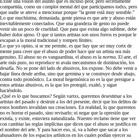
Existe una visión del asunto que es incluso peor, pero secretamente
compartida, como un complot mental del que participamos todxs, pero
que nadie se atreve a mencionar porque “la gente está muy sensible.”
Lo que muchísima, demasiada, gente piensa es que arte y abuso están
inevitablemente conectados. Que una grandeza de genio no puede
venir sin un poco de crueldad. Que para que exista algo sublime, debe
haber dolor ajeno. O que si tantos artistas son unos forros es porque le
escapan a la moral tradicional y rompen límites.
Lo que yo opino, si se me permite, es que hay que ser muy cortx de
mente para creer que el abuso de poder hace que un artista sea más
genuino. El abuso no es vanguardista, el abuso es la
norma
. El arte, el
arte más puro, no reproduce ni avala mecanismos de dominación, los
desafía. No se pone del lado de abusivos, los expone. No debe venir a
bajar línea desde arriba, sino que germina y se construye desde abajo,
contra todo pronóstico. La moral hegemónica no es la que persigue a
estos artistas abusivos, es la que los protegió, exaltó, y sigue
haciéndolo.
¿Qué es lo que buscamos? Según varixs, queremos desestimar a los
artistas del pasado y destruir a los del presente, decir que los delitos de
estos hombres invalidan sus creaciones. En realidad, lo que queremos
no es borrar el pasado, sino revisarlo; ni negar que la opresión que
existía, y existe, estuviera naturalizada. Nuestro reclamo tiene que ver
con cambiar las reglas implícitas que dicen que el abuso se justifica en
el nombre del arte. Y para hacer eso, sí, va a haber que sacar a los
abusadores de los espacios artísticos en los cuales podían ejercer su