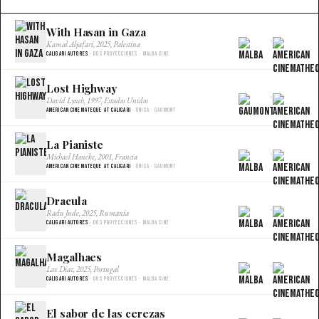
With Hasan in Gaza
×
Kamal Aljafari, 2025, Palestina
Caligari Autores
· Dos proyecciones · Malba Cine
Lost Highway
×
David Lynch, 1997, Estados Unidos
American Cinemateque at Caligari
· Única · Gaumont
La Pianiste
×
Michael Haneke, 2001, Francia
American Cinemateque at Caligari
· Única · Gaumont
Dracula
×
Radu Jude, 2025, Rumania
Caligari Autores
· Dos proyecciones · Malba Cine
Magalhaes
×
Lav Diaz, 2025, Portugal
Caligari Autores
· Dos proyecciones · Malba Cine
El sabor de las cerezas