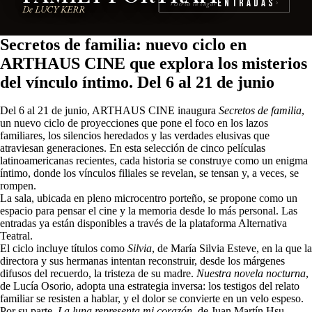
Entradas
reserva tu lugar
›
De LUCY KERR
Secretos de familia: nuevo ciclo en
ARTHAUS CINE que explora los misterios
del vínculo íntimo. Del 6 al 21 de junio
Del 6 al 21 de junio, ARTHAUS CINE inaugura
Secretos de familia
,
un nuevo ciclo de proyecciones que pone el foco en los lazos
familiares, los silencios heredados y las verdades elusivas que
atraviesan generaciones. En esta selección de cinco películas
latinoamericanas recientes, cada historia se construye como un enigma
íntimo, donde los vínculos filiales se revelan, se tensan y, a veces, se
rompen.
La sala, ubicada en pleno microcentro porteño, se propone como un
espacio para pensar el cine y la memoria desde lo más personal. Las
entradas ya están disponibles a través de la plataforma Alternativa
Teatral.
El ciclo incluye títulos como
Silvia
, de María Silvia Esteve, en la que la
directora y sus hermanas intentan reconstruir, desde los márgenes
difusos del recuerdo, la tristeza de su madre.
Nuestra novela nocturna
,
de Lucía Osorio, adopta una estrategia inversa: los testigos del relato
familiar se resisten a hablar, y el dolor se convierte en un velo espeso.
Por su parte,
La luna representa mi corazón
, de Juan Martín Hsu,