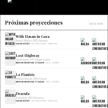
Próximas proyecciones
Cine de autor
With Hasan in Gaza
×
Kamal Aljafari, 2025, Palestina
Caligari Autores
· Dos proyecciones · Malba Cine
Lost Highway
×
David Lynch, 1997, Estados Unidos
American Cinemateque at Caligari
· Única · Gaumont
La Pianiste
×
Michael Haneke, 2001, Francia
American Cinemateque at Caligari
· Única · Gaumont
Dracula
×
Radu Jude, 2025, Rumania
Caligari Autores
· Dos proyecciones · Malba Cine