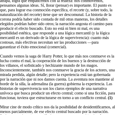
atrapa, logra que empaticemos con la realeza: nos conmovemos,
pensamos algunas ideas. Sí, llorar (pensar) es importante. El punto es
que, para lograr esa conmoción específica, el recorte (y, sobre todo, la
naturalización del recorte) tiene que ser descomunal. La historia de la
corona podría haber sido contada de mil otras maneras, los detalles
elegidos podrían haber sido otros; la narración angosta el camino para
producir el efecto buscado. Esto no está ni bien ni mal, es una
posibilidad estética, que responde a una lógica mercantil (y la lógica
mercantil es un derivado de la lógica de supervivencia): cuanto más
costosas, más efectivas necesitan ser las producciones —para
garantizar el éxito emocional (comercial).
Cuando vemos la saga de Harry Potter, lo que más nos conmueve es la
lucha contra el mal, la cooperación de los buenos y la destrucción de
los villanos, el sofisticado y hechizante mundo de los magos.
Inconscientemente, también nos conmueve la gracia de los actores, una
mirada perdida, algún detalle; pero la experiencia está tan gobernada
por la narración que ni nos damos cuenta. La aventura nos mantiene al
borde de la silla, la adrenalina (la guerra) gobierna la experiencia. Las
historias de supervivencia son los claros ejemplos de una narrativa
unívoca que busca producir un efecto central; como si una ficción, para
funcionar, tuviera que estructurarse en torno a un conflicto central.
(1)
Mirar cine de modo crítico nos da la posibilidad de desidentificarnos, al
menos parcialmente, de ese efecto central buscado por la narración.