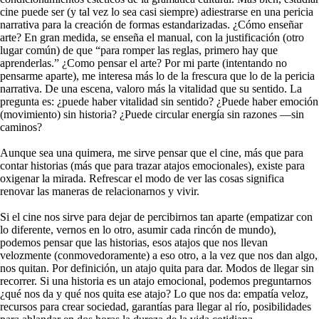
cine puede ser (y tal vez lo sea casi siempre) adiestrarse en una pericia
narrativa para la creación de formas estandarizadas. ¿Cómo enseñar
arte? En gran medida, se enseña el manual, con la justificación (otro
lugar común) de que “para romper las reglas, primero hay que
aprenderlas.” ¿Como pensar el arte? Por mi parte (intentando no
pensarme aparte), me interesa más lo de la frescura que lo de la pericia
narrativa. De una escena, valoro más la vitalidad que su sentido. La
pregunta es: ¿puede haber vitalidad sin sentido? ¿Puede haber emoción
(movimiento) sin historia? ¿Puede circular energía sin razones —sin
caminos?
Aunque sea una quimera, me sirve pensar que el cine, más que para
contar historias (más que para trazar atajos emocionales), existe para
oxigenar la mirada. Refrescar el modo de ver las cosas significa
renovar las maneras de relacionarnos y vivir.
Si el cine nos sirve para dejar de percibirnos tan aparte (empatizar con
lo diferente, vernos en lo otro, asumir cada rincón de mundo),
podemos pensar que las historias, esos atajos que nos llevan
velozmente (conmovedoramente) a eso otro, a la vez que nos dan algo,
nos quitan. Por definición, un atajo quita para dar. Modos de llegar sin
recorrer. Si una historia es un atajo emocional, podemos preguntarnos
¿qué nos da y qué nos quita ese atajo? Lo que nos da: empatía veloz,
recursos para crear sociedad, garantías para llegar al río, posibilidades