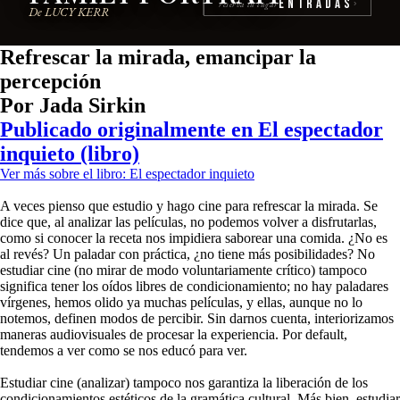
Entradas
reserva tu lugar
›
De LUCY KERR
Refrescar la mirada, emancipar la
percepción
Por Jada Sirkin
Publicado originalmente en El espectador
inquieto (libro)
Ver más sobre el libro: El espectador inquieto
A veces pienso que estudio y hago cine para refrescar la mirada. Se
dice que, al analizar las películas, no podemos volver a disfrutarlas,
como si conocer la receta nos impidiera saborear una comida. ¿No es
al revés? Un paladar con práctica, ¿no tiene más posibilidades? No
estudiar cine (no mirar de modo voluntariamente crítico) tampoco
significa tener los oídos libres de condicionamiento; no hay paladares
vírgenes, hemos olido ya muchas películas, y ellas, aunque no lo
notemos, definen modos de percibir. Sin darnos cuenta, interiorizamos
maneras audiovisuales de procesar la experiencia. Por default,
tendemos a ver como se nos educó para ver.
Estudiar cine (analizar) tampoco nos garantiza la liberación de los
condicionamientos estéticos de la gramática cultural. Más bien, estudiar