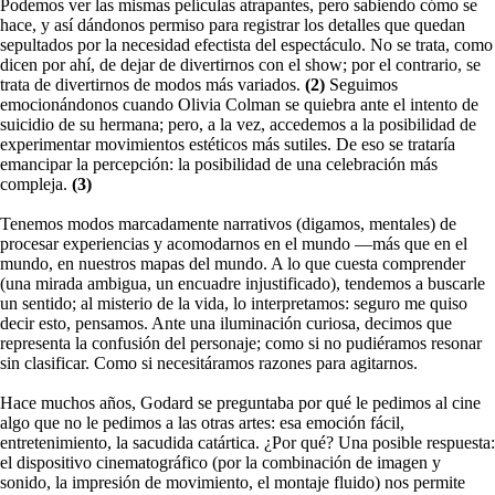
Podemos ver las mismas películas atrapantes, pero sabiendo cómo se
hace, y así dándonos permiso para registrar los detalles que quedan
sepultados por la necesidad efectista del espectáculo. No se trata, como
dicen por ahí, de dejar de divertirnos con el show; por el contrario, se
trata de divertirnos de modos más variados.
(2)
Seguimos
emocionándonos cuando Olivia Colman se quiebra ante el intento de
suicidio de su hermana; pero, a la vez, accedemos a la posibilidad de
experimentar movimientos estéticos más sutiles. De eso se trataría
emancipar la percepción: la posibilidad de una celebración más
compleja.
(3)
Tenemos modos marcadamente narrativos (digamos, mentales) de
procesar experiencias y acomodarnos en el mundo —más que en el
mundo, en nuestros mapas del mundo. A lo que cuesta comprender
(una mirada ambigua, un encuadre injustificado), tendemos a buscarle
un sentido; al misterio de la vida, lo interpretamos: seguro me quiso
decir esto, pensamos. Ante una iluminación curiosa, decimos que
representa la confusión del personaje; como si no pudiéramos resonar
sin clasificar. Como si necesitáramos razones para agitarnos.
Hace muchos años, Godard se preguntaba por qué le pedimos al cine
algo que no le pedimos a las otras artes: esa emoción fácil,
entretenimiento, la sacudida catártica. ¿Por qué? Una posible respuesta:
el dispositivo cinematográfico (por la combinación de imagen y
sonido, la impresión de movimiento, el montaje fluido) nos permite