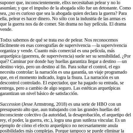
suponer que, inconscientemente, ellxs necesitaban pelear y no lo
asumían; y que el impulso de la abogada sólo fue un detonante. Como
sea, ¿no es curioso que sea la abogada quien declara la guerra? Para
ella, pelear es hacer dinero. No sólo con la industria de las armas es
que la guerra nos da de comer. Sin drama no hay película. El drama
vende.
Todxs sabemos de qué se trata eso de pelear. Nos reconocemos
fácilmente en esas coreografías de supervivencia —la supervivencia
organiza y vende. Cuanto más comercial es una película, más
arquetípica (guerrera, de supervivencia) suele ser su sensibilidad. ¿Por
qué? Caminar por donde hay huellas garantiza llegar a destino —un
destino viejo, pero un destino al fin. Para soltar el control, el ego
necesita controlar: la narración es una garantía, un viaje programado
que, en el momento indicado, logra la fisura. La narración es un
descontrol controlado. El espectador, que ha pagado su entrada, se
entrega, pero a cambio de algo seguro. Las estéticas arquetípicas
garantizan un nivel básico de satisfacción.
Succession
(Jesse Armstrong, 2018) es una serie de HBO con un
presupuesto alto que, aun trabajando con las grandes huellas del
inconsciente colectivo (la autoridad, la desaprobación, el arquetipo del
rey, el poder, la guerra, etc.), logra una gran sutileza vincular. Es un
ejemplo de cómo el efecto arquetípico no necesariamente anula
posibilidades más complejas. Porque tampoco se puede eliminar la