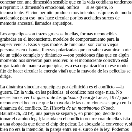
conectar con una dimensión sensible que en la vida cotidiana tendemos
a reprimir: la dimensión emocional, onírica — si se quiere, lo
inconsciente. El cine permite producir movimientos psíquicos de modo
acelerado; para eso, nos hace circular por los aceitados surcos de
memoria ancestral llamados arquetipos.
Los arquetipos son trazos gruesos, huellas, formas reconocibles
grabadas en el inconsciente, modelos de comportamiento para la
supervivencia. Esos viejos modos de funcionar son como viejos
personajes en disputa, fuerzas polarizadas que no saben asumirse parte
de un tejido complejo y dinámico —son posiciones fijas que en algún
momento nos sirvieron para resolver. Si el inconsciente colectivo está
organizado de manera arquetípica, es a esa organización (a ese modo
fijo de hacer circular la energía vital) que la mayoría de las películas se
dirige.
La dinámica vincular arquetípica por definición es el conflicto —la
guerra. En la vida, en las películas, el conflicto nos orga- niza. No
necesitamos ver
La guerra de las galaxias
(George Lucas, 1977) para
reconocer el hecho de que la mayoría de las narraciones se apoya en la
dinámica del conflicto. En
Historia de un matrimonio
(Noach
Baumbach, 2019), una pareja se separa y, en principio, decide no
tomar el camino legal; la caída en el conflicto ocurre cuando ella visita
a una abogada que tiene el chip de pelear. La abogada la convence y, si
bien no era la intención, la pareja entra en el surco de la ley. Podemos