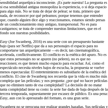
sensibilidad arquetípica inconsciente. ¡Es parte nuestra! La pregunta es
si esa sensibilidad antigua monopoliza la experiencia, o si deja espacio
para algo más. No se trata de dejar de pelear; se trata, primero que
nada, de reconocer por qué peleamos; porque tenemos que entender
que, cuando alguien dice algo y reaccionamos, estamos siendo presas
de un condicionamiento muy antiguo, transpersonal. No es para
castigarnos; se trata de comprender nuestras limitaciones, que en el
fondo son nuestras posibilidades.
Easy
(Joe Swanberg, 2016) es una serie con un presupuesto bastante
bajo (para ser Netflix) que da a sus personajes el espacio para no
comportarse tan arquetípicamente —es decir, tan cinematográfica,
acelerada, conflictivamente. El conflicto es la estética del apuro. No es
que estos personajes no se apuren (no peleen), no es que no
reaccionen; es que tienen mucho espacio para escuchar. Así, como el
espectáculo necesita niveles bajos de escucha, la propuesta se vuelve
menos espectacular. El entretenimiento es subsidiario de la estética del
conflicto. El cine de Swanberg nos recuerda que la vida es mucho más
compleja que las películas; y nos pregunta: ¿por qué no hacer películas
que no eliminen tanto de esa complejidad? La decisión de no matar
tanta complejidad tiene su costo: la serie fue dada de baja después de la
tercera temporada, supuestamente por escasez de público. Es una pena:
Easy
, aun con lo apresurado del formato, es una gran serie.
Swanberg no se preocupa por realizar grandes hazañas. Sus películas y