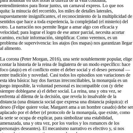
para ablandar en dos horas la dureza de la vida cotidiana,
entendimientos para llorar juntxs, un carnaval express. Lo que nos
quita: la minucia del recorrido, los miles de detalles laterales,
supuestamente insignificantes, el reconocimiento de la multiplicidad de
sentidos que hace a toda experiencia, la complejidad (el misterio) del
otro. La narración nos permite llegar a amar algo con eficacia y
velocidad; para lograr el logro de ese amor parcial, necesita acortar
camino, excluir información, simplificar. Como veremos, es un
problema de supervivencia: los atajos (los mapas) nos garantizan llegar
al alimento.
La corona (Peter Morgan, 2016), una serie notablemente popular, elige
contar la historia de la reina de Inglaterra de un modo específico: hace
foco (atajo) en el conflicto entre el deber social y el deseo personal —
entre tradición y novedad. Casi todos los episodios son variaciones de
esta idea básica: hay dos fuerzas irreconciliables, la monarquía es un
juego imposible, la voluntad personal es incompatible con (y debe
siempre doblegarse a) el deber social. La reina, una y otra vez, se
enfrenta al dilema de la decisión, que revela lo insalvable de la
distancia (una distancia social que expresa una distancia psíquica): el
deseo (Felipe quiere volar, Margaret ama a un hombre casado) debe ser
aplacado por el deber (el protocolo de la monarquía, que existe, como
la serie se ocupa de explicar, para simbolizar una estabilidad,
amenazada, una y otra vez, por los vuelos y los romances de los
personajes deseantes). El mecanismo narrativo es efectivo y, si nos