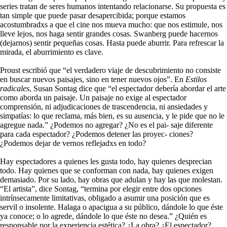
series tratan de seres humanos intentando relacionarse. Su propuesta es
tan simple que puede pasar desapercibida; porque estamos
acostumbradxs a que el cine nos mueva mucho: que nos estimule, nos
lleve lejos, nos haga sentir grandes cosas. Swanberg puede hacernos
(dejarnos) sentir pequeñas cosas. Hasta puede aburrir. Para refrescar la
mirada, el aburrimiento es clave.
Proust escribió que “el verdadero viaje de descubrimiento no consiste
en buscar nuevos paisajes, sino en tener nuevos ojos”. En
Estilos
radicales
, Susan Sontag dice que “el espectador debería abordar el arte
como aborda un paisaje. Un paisaje no exige al espectador
comprensión, ni adjudicaciones de trascendencia, ni ansiedades y
simpatías: lo que reclama, más bien, es su ausencia, y le pide que no le
agregue nada.” ¿Podemos no agregar? ¿No es el pai- saje diferente
para cada espectador? ¿Podemos detener las proyec- ciones?
¿Podemos dejar de vernos reflejadxs en todo?
Hay espectadores a quienes les gusta todo, hay quienes desprecian
todo. Hay quienes que se conforman con nada, hay quienes exigen
demasiado. Por su lado, hay obras que adulan y hay las que molestan.
“El artista”, dice Sontag, “termina por elegir entre dos opciones
intrínsecamente limitativas, obligado a asumir una posición que es
servil o insolente. Halaga o apacigua a su público, dándole lo que éste
ya conoce; o lo agrede, dándole lo que éste no desea.” ¿Quién es
responsable por la experiencia estética? ¿La obra? ¿El espectador?