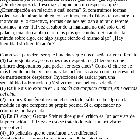
¿Dónde empieza la frescura? ¿Inquietud con respecto a qué?
¿Emancipación en relación a cuál norma? Si construimos formas
colectivas de mirar, también construimos, en el diálogo tenso entre lo
individual y lo colectivo, formas que nos ayudan a mirar diferente —
digamos, a ver. Tal vez el sabor de la manzana no esté sólo en el
paladar, cuando cambia el ojo los paisajes cambian. Si cambia la
mirada sobre algo, ese algo ¿sigue siendo el mismo algo? ¿Hay
identidad sin identificación?
Como sea, pareciera ser que hay cines que nos enseñan a ver diferente.
(4)
La pregunta es: ¿esos cines nos despiertan? ¿O tenemos que
primero despertarnos para poder ver esos cines? Como el cine se ve
más bien de noche, y a oscuras, las películas cargan con la necesidad
de mantenernos despiertxs. Inyecciones de azúcar para una
sensibilidad adormecida. ¿Y si vemos más películas de día?
(1)
Raúl Ruiz lo explica en
La teoría del conflicto central, en Poéticas
del cine.
(2)
Jacques Rancière dice que el espectador sólo recibe algo en la
medida en que compone su propio poema. Si el espectador no
compone, no hay nada.
(3)
En
El lector
, George Steiner dice que el crítico es “un activista de
la percepción.” Tal vez de eso se trate todo esto: ¡un activismo
perceptivo!
(4)
¿10 películas que te enseñaron a ver diferente?
Recibe todas las novedades / Receive all the latest news.