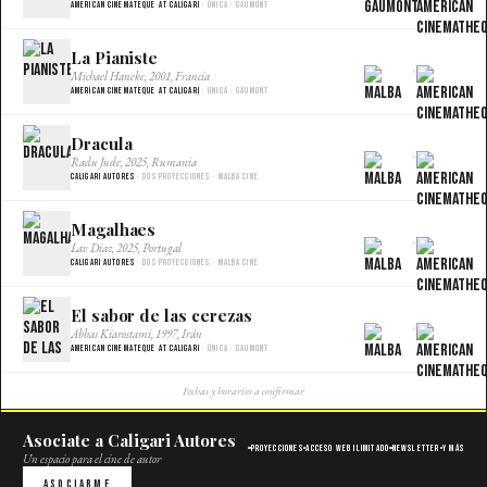
American Cinemateque at Caligari
· Única · Gaumont
La Pianiste
×
Michael Haneke, 2001, Francia
American Cinemateque at Caligari
· Única · Gaumont
Dracula
×
Radu Jude, 2025, Rumania
Caligari Autores
· Dos proyecciones · Malba Cine
Magalhaes
×
Lav Diaz, 2025, Portugal
Caligari Autores
· Dos proyecciones · Malba Cine
El sabor de las cerezas
×
Abbas Kiarostami, 1997, Irán
American Cinemateque at Caligari
· Única · Gaumont
Fechas y horarios a confirmar
Asociate a Caligari Autores
Proyecciones
Acceso web ilimitado
Newsletter
Y más
Un espacio para el cine de autor
Asociarme