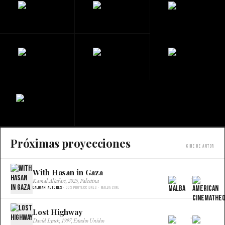
Próximas proyecciones
Cine de autor
With Hasan in Gaza
×
Kamal Aljafari, 2025, Palestina
Caligari Autores
· Dos proyecciones · Malba Cine
Lost Highway
×
David Lynch, 1997, Estados Unidos