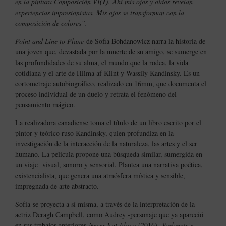
en la pintura Composición VI
(1)
. Ahí mis ojos y oídos revelan
experiencias impresionistas. Mis ojos se transforman con la
composición de colores”.
Point and Line to Plane
de Sofia Bohdanowicz narra la historia de
una joven que, devastada por la muerte de su amigo, se sumerge en
las profundidades de su alma, el mundo que la rodea, la vida
cotidiana y el arte de Hilma af Klint y Wassily Kandinsky. Es un
cortometraje autobiográfico, realizado en 16mm, que documenta el
proceso individual de un duelo y retrata el fenómeno del
pensamiento mágico.
La realizadora canadiense toma el título de un libro escrito por el
pintor y teórico ruso Kandinsky, quien profundiza en la
investigación de la interacción de la naturaleza, las artes y el ser
humano. La película propone una búsqueda similar, sumergida en
un viaje visual, sonoro y sensorial. Plantea una narrativa poética,
existencialista, que genera una atmósfera mística y sensible,
impregnada de arte abstracto.
Sofía se proyecta a sí misma, a través de la interpretación de la
actriz Deragh Campbell, como Audrey -personaje que ya apareció
en sus trabajos anteriores
Never Eat Alone
(2016),
Veslemøy’s