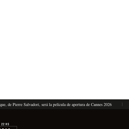
de Pierre Salvadori, será la película de apertura de Cannes 2026
El
· 22 hs