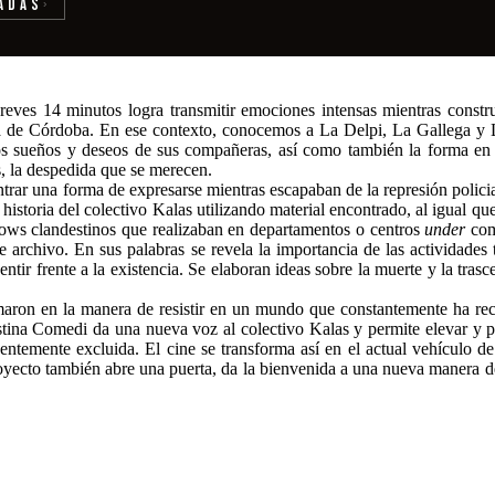
adas
›
eves 14 minutos logra transmitir emociones intensas mientras constru
ia de Córdoba. En ese contexto, conocemos a La Delpi, La Gallega y La
 los sueños y deseos de sus compañeras, así como también la forma e
s, la despedida que se merecen.
trar una forma de expresarse mientras escapaban de la represión polici
historia del colectivo Kalas utilizando material encontrado, al igual q
 shows clandestinos que realizaban en departamentos o centros
under
com
 archivo. En sus palabras se revela la importancia de las actividades 
ir frente a la existencia. Se elaboran ideas sobre la muerte y la trasc
formaron en la manera de resistir en un mundo que constantemente ha r
ustina Comedi da una nueva voz al colectivo Kalas y permite elevar y p
entemente excluida. El cine se transforma así en el actual vehículo de
royecto también abre una puerta, da la bienvenida a una nueva manera de