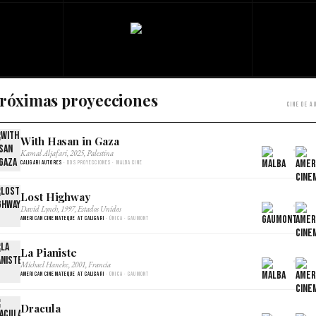
róximas proyecciones
Cine de a
With Hasan in Gaza
×
Kamal Aljafari, 2025, Palestina
Caligari Autores
· Dos proyecciones · Malba Cine
Lost Highway
×
David Lynch, 1997, Estados Unidos
American Cinemateque at Caligari
· Única · Gaumont
La Pianiste
×
Michael Haneke, 2001, Francia
American Cinemateque at Caligari
· Única · Gaumont
Dracula