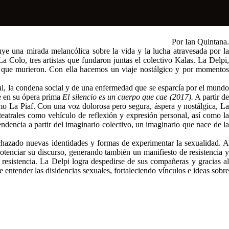
Por Ian Quintana.
ye una mirada melancólica sobre la vida y la lucha atravesada por la
 Colo, tres artistas que fundaron juntas el colectivo Kalas. La Delpi,
n que murieron. Con ella hacemos un viaje nostálgico y por momentos
al, la condena social y de una enfermedad que se esparcía por el mundo
ue en su ópera prima
El silencio es un cuerpo que cae (2017).
A partir d
o La Piaf. Con una voz dolorosa pero segura, áspera y nostálgica, L
teatrales como vehículo de reflexión y expresión personal, así como la
endencia a partir del imaginario colectivo, un imaginario que nace de la
echazado nuevas identidades y formas de experimentar la sexualidad. A
otenciar su discurso, generando también un manifiesto de resistencia y
 resistencia. La Delpi logra despedirse de sus compañeras y gracias al
 entender las disidencias sexuales, fortaleciendo vínculos e ideas sobre