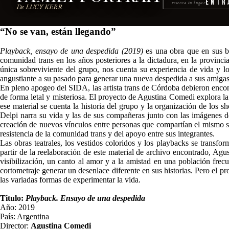
Entr
reserva tu lugar
De LUCY KERR
“No se van, están llegando”
Playback, ensayo de una despedida (2019)
es una obra que en sus br
comunidad trans en los años posteriores a la dictadura, en la provinc
única sobreviviente del grupo, nos cuenta su experiencia de vida y
angustiante a su pasado para generar una nueva despedida a sus amiga
En pleno apogeo del SIDA, las artista trans de Córdoba debieron encon
de forma letal y misteriosa. El proyecto de Agustina Comedi explora la 
ese material se cuenta la historia del grupo y la organización de los
Delpi narra su vida y las de sus compañeras junto con las imágenes de
creación de nuevos vínculos entre personas que compartían el mismo sent
resistencia de la comunidad trans y del apoyo entre sus integrantes.
Las obras teatrales, los vestidos coloridos y los playbacks se trans
partir de la reelaboración de este material de archivo encontrado, Ag
visibilización, un canto al amor y a la amistad en una población frecu
cortometraje generar un desenlace diferente en sus historias. Pero el p
las variadas formas de experimentar la vida.
Titulo:
Playback. Ensayo de una despedida
Año: 2019
País: Argentina
Director:
Agustina Comedi