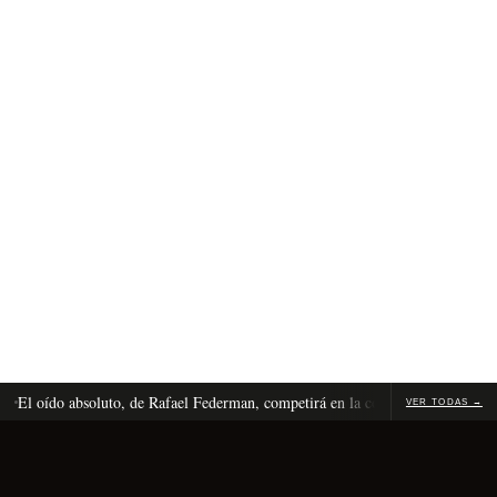
 oído absoluto, de Rafael Federman, competirá en la competencia internacional
VER TODAS →