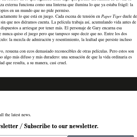
aza externa funciona como una linterna que ilumina lo que ya estaba frágil: la
 propios en un mundo que no pide permiso.
xactamente lo que está en juego. Cada escena de tensión en
Paper Tiger
duele de
sin que nos diéramos cuenta. La película trabaja así, acumulando vida antes de
ispuestos a arriesgar por tener más. El personaje de Gary encarna esa
e nunca quiso el juego pero que tampoco supo decir que no. Entre los dos
lo: la mezcla de admiración y resentimiento, la lealtad que persiste incluso
vo, resuena con ecos demasiado reconocibles de otras películas. Pero estos son
no algo más difuso y más duradero: una sensación de que la vida ordinaria es
ad que resulta, a su manera, casi cruel.
ll the latest news.
sletter / Subscribe to our newsletter.