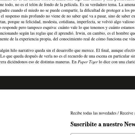
iene todo, no es el telón de fondo de la película. Es su verdadero tema. La amen
r padre cuando el miedo no se puede compartir, la dificultad de proteger a los
el suspenso más profundo no viene de no saber qué va a pasar, sino de saber e
n, porque su felicidad, modesta, cotidiana, imperfecta, se volvió algo valioso 
o responde pero tampoco esquiva: cuánto vale lo que tenemos y cuánto estamos d
ncionando según las reglas que él aprendió. Irwin, en cambio, es el hombre qu
nte de la experiencia propia, del conocimiento real de cómo funciona ese víncu
gún hilo narrativo queda sin el desarrollo que merece. El final, aunque efecti
Lo que queda después de verla no es el recuerdo de una escena en particular si
rera diciéndonos eso de distintas maneras. En
Paper Tiger
lo dice con una clarid
Recibe todas las novedades / Receive a
Suscribite a nuestro New