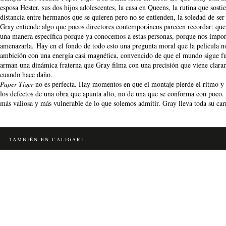
esposa Hester, sus dos hijos adolescentes, la casa en Queens, la rutina que sost
distancia entre hermanos que se quieren pero no se entienden, la soledad de se
Gray entiende algo que pocos directores contemporáneos parecen recordar: que 
una manera específica porque ya conocemos a estas personas, porque nos importa
amenazarla. Hay en el fondo de todo esto una pregunta moral que la película n
ambición con una energía casi magnética, convencido de que el mundo sigue fu
arman una dinámica fraterna que Gray filma con una precisión que viene clarame
cuando hace daño.
Paper Tiger
no es perfecta. Hay momentos en que el montaje pierde el ritmo y al
los defectos de una obra que apunta alto, no de una que se conforma con poco. 
más valiosa y más vulnerable de lo que solemos admitir. Gray lleva toda su car
TAMBIÉN EN CALIGARI