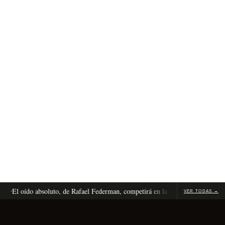
l oído absoluto, de Rafael Federman, competirá en la competencia internacion
VER TODAS →