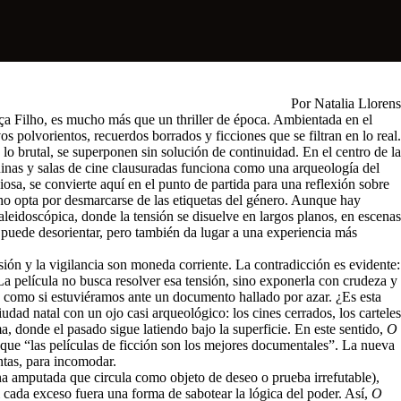
Por Natalia Llorens
ça Filho, es mucho más que un thriller de época. Ambientada en el
s polvorientos, recuerdos borrados y ficciones que se filtran en lo real.
 brutal, se superponen sin solución de continuidad. En el centro de la
ruinas y salas de cine clausuradas funciona como una arqueología del
iosa, se convierte aquí en el punto de partida para una reflexión sobre
lho opta por desmarcarse de las etiquetas del género. Aunque hay
caleidoscópica, donde la tensión se disuelve en largos planos, en escenas
l puede desorientar, pero también da lugar a una experiencia más
ión y la vigilancia son moneda corriente. La contradicción es evidente:
 La película no busca resolver esa tensión, sino exponerla con crudeza y
 como si estuviéramos ante un documento hallado por azar. ¿Es esta
ad natal con un ojo casi arqueológico: los cines cerrados, los carteles
, donde el pasado sigue latiendo bajo la superficie. En este sentido,
O
que “las películas de ficción son los mejores documentales”. La nueva
untas, para incomodar.
erna amputada que circula como objeto de deseo o prueba irrefutable),
 cada exceso fuera una forma de sabotear la lógica del poder. Así,
O