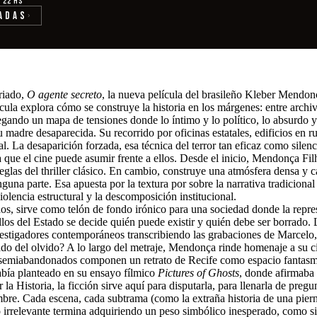
· 22 hs
adas
›
riado,
O agente secreto
, la nueva película del brasileño Kleber Mendon
cula explora cómo se construye la historia en los márgenes: entre archivo
do un mapa de tensiones donde lo íntimo y lo político, lo absurdo y lo
 madre desaparecida. Su recorrido por oficinas estatales, edificios en 
l. La desaparición forzada, esa técnica del terror tan eficaz como silenc
a que el cine puede asumir frente a ellos. Desde el inicio, Mendonça Fi
 reglas del thriller clásico. En cambio, construye una atmósfera densa y 
una parte. Esa apuesta por la textura por sobre la narrativa tradiciona
olencia estructural y la descomposición institucional.
os, sirve como telón de fondo irónico para una sociedad donde la repres
sillos del Estado se decide quién puede existir y quién debe ser borrado.
stigadores contemporáneos transcribiendo las grabaciones de Marcelo,
o del olvido? A lo largo del metraje, Mendonça rinde homenaje a su ciud
os semiabandonados componen un retrato de Recife como espacio fantasma
abía planteado en su ensayo fílmico
Pictures of Ghosts
, donde afirmaba 
la Historia, la ficción sirve aquí para disputarla, para llenarla de preg
tidumbre. Cada escena, cada subtrama (como la extraña historia de una pi
o irrelevante termina adquiriendo un peso simbólico inesperado, como si