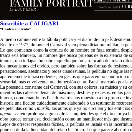
FAMILY PORTRAIT
Viernes 3 y 10 de julio 
Entr
reserva tu lugar
De LUCY KERR
Suscribite a
CALIGARI
“Contra el olvido”
A medio camino entre la fábula política y el diario de un país desmemo
Recife de 1977, durante el Carnaval y en plena dictadura militar, la pelí
Lo que comienza como la crónica de un hombre en fuga termina desplegan
trama está Marcelo, un hombre que busca pruebas de la existencia de su
trauma, una indagación sobre aquello que fue arrancado del relato oficia
los mecanismos del olvido, pero también sobre las formas de resistenci
persecuciones, asesinatos y redes clandestinas, la película no sigue las
aparentemente intrascendentes, en gestos que parecen no conducir a ning
sensorial, más envolvente: una inmersión en un Brasil marcado por la vi
La presencia constante del Carnaval, con sus colores, su música y su ca
mientras las calles se llenan de máscaras, desfiles y excesos, en los pa
humor, como cuando los flashforwards nos muestran a un grupo de inve
historia una ficción cuidadosamente elaborada o un testimonio recuperad
de películas como
Tiburón
, los autos que ya no circulan y los edifici
agente secreto
prolonga algunas de las inquietudes que el director ya h
obra parece tomar esta declaración como un manifiesto: más que ilustrar 
Lejos de ofrecer respuestas fáciles, la película se instala en la incer
pone en duda la linealidad del relato histórico. Lo que parece absurdo 