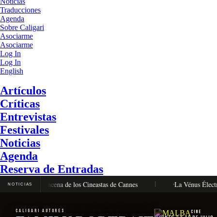
Noticias
Traducciones
Agenda
Sobre Caligari
Asociarme
Asociarme
Log In
Log In
English
Artículos
Críticas
Entrevistas
Festivales
Noticias
Agenda
Reserva de Entradas
Oro en la Quincena de los Cineastas de Cannes
La Vénus Électrique,
NOTICIAS
CALIGARI AUTORES
Cine