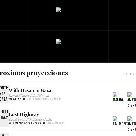
róximas proyecciones
Cine de a
With Hasan in Gaza
×
Kamal Aljafari, 2025, Palestina
Caligari Autores
· Dos proyecciones · Malba Cine
Lost Highway
×
David Lynch, 1997, Estados Unidos
American Cinemateque at Caligari
· Única · Gaumont