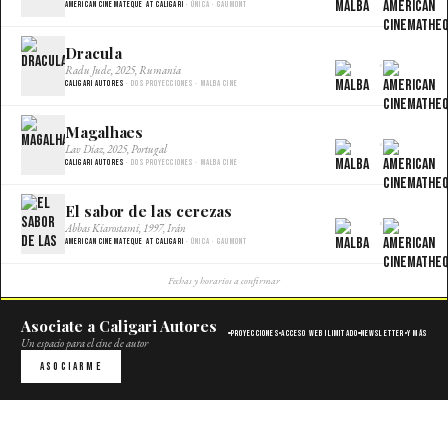
American Cinemateque at Caligari
· Única · Gaumont
Dracula
×
Radu Jude, 2025, Rumania
Caligari Autores
· Dos proyecciones · Malba Cine
Magalhaes
×
Lav Diaz, 2025, Portugal
Caligari Autores
· Dos proyecciones · Malba Cine
El sabor de las cerezas
×
Abbas Kiarostami, 1997, Irán
American Cinemateque at Caligari
· Única · Gaumont
Fechas y horarios a confirmar
Asociate a Caligari Autores
Proyecciones
Acceso web ilimitado
Newsletter
Y más
Un espacio para el cine de autor
Asociarme