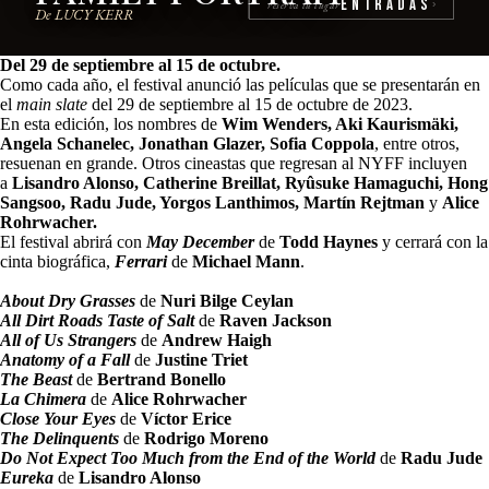
Entradas
reserva tu lugar
›
De LUCY KERR
Del 29 de septiembre al 15 de octubre.
Como cada año, el festival anunció las películas que se presentarán en
el
main slate
del 29 de septiembre al 15 de octubre de 2023.
En esta edición, los nombres de
Wim Wenders, Aki Kaurismäki,
Angela Schanelec, Jonathan Glazer, Sofia Coppola
, entre otros,
resuenan en grande. Otros cineastas que regresan al NYFF incluyen
a
Lisandro Alonso, Catherine Breillat, Ryûsuke Hamaguchi, Hong
Sangsoo, Radu Jude, Yorgos Lanthimos, Martín Rejtman
y
Alice
Rohrwacher.
El festival abrirá con
May December
de
Todd Haynes
y cerrará con la
cinta biográfica,
Ferrari
de
Michael Mann
.
About Dry Grasses
de
Nuri Bilge Ceylan
All Dirt Roads Taste of Salt
de
Raven Jackson
All of Us Strangers
de
Andrew Haigh
Anatomy of a Fall
de
Justine Triet
The Beast
de
Bertrand Bonello
La Chimera
de
Alice Rohrwacher
Close Your Eyes
de
Víctor Erice
The Delinquents
de
Rodrigo Moreno
Do Not Expect Too Much from the End of the World
de
Radu Jude
Eureka
de
Lisandro Alonso