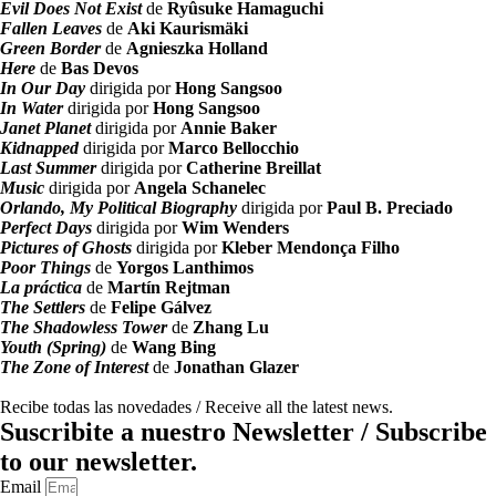
Evil Does Not Exist
de
Ryûsuke Hamaguchi
Fallen Leaves
de
Aki Kaurismäki
Green Border
de
Agnieszka Holland
Here
de
Bas Devos
In Our Day
dirigida por
Hong Sangsoo
In Water
dirigida por
Hong Sangsoo
Janet Planet
dirigida por
Annie Baker
Kidnapped
dirigida por
Marco Bellocchio
Last Summer
dirigida por
Catherine Breillat
Music
dirigida por
Angela Schanelec
Orlando, My Political Biography
dirigida por
Paul B. Preciado
Perfect Days
dirigida por
Wim Wenders
Pictures of Ghosts
dirigida por
Kleber Mendonça Filho
Poor Things
de
Yorgos Lanthimos
La práctica
de
Martín Rejtman
The Settlers
de
Felipe Gálvez
The Shadowless Tower
de
Zhang Lu
Youth (Spring)
de
Wang Bing
The Zone of Interest
de
Jonathan Glazer
Recibe todas las novedades / Receive all the latest news.
Suscribite a nuestro Newsletter / Subscribe
to our newsletter.
Email