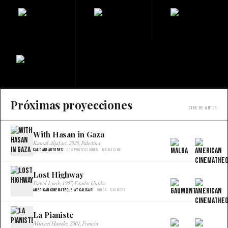
Próximas proyecciones
Cine de autor
With Hasan in Gaza
×
Kamal Aljafari, 2025, Palestina
Caligari Autores
· Dos proyecciones · Malba Cine
Lost Highway
×
David Lynch, 1997, Estados Unidos
American Cinemateque at Caligari
· Única · Gaumont
La Pianiste
×
Michael Haneke, 2001, Francia