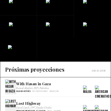
Próximas proyecciones
Cine de autor
With Hasan in Gaza
×
Kamal Aljafari, 2025, Palestina
Caligari Autores
· Dos proyecciones · Malba Cine
Lost Highway
×
David Lynch, 1997, Estados Unidos
American Cinemateque at Caligari
· Única · Gaumont