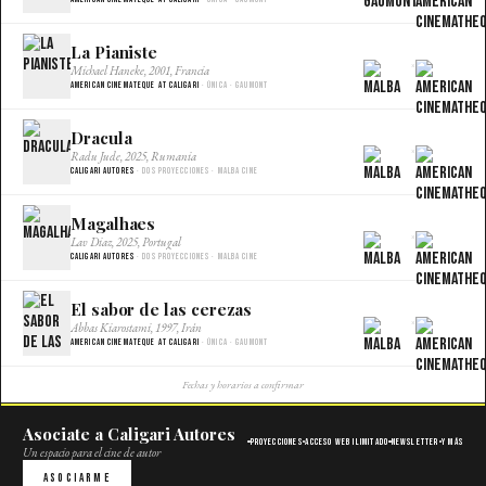
La Pianiste
×
Michael Haneke, 2001, Francia
American Cinemateque at Caligari
· Única · Gaumont
Dracula
×
Radu Jude, 2025, Rumania
Caligari Autores
· Dos proyecciones · Malba Cine
Magalhaes
×
Lav Diaz, 2025, Portugal
Caligari Autores
· Dos proyecciones · Malba Cine
El sabor de las cerezas
×
Abbas Kiarostami, 1997, Irán
American Cinemateque at Caligari
· Única · Gaumont
Fechas y horarios a confirmar
Asociate a Caligari Autores
Proyecciones
Acceso web ilimitado
Newsletter
Y más
Un espacio para el cine de autor
Asociarme