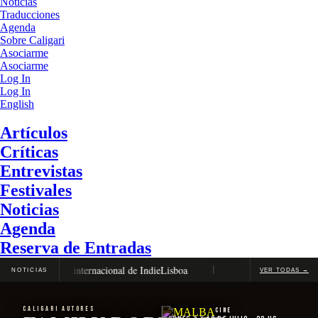
Noticias
Traducciones
Agenda
Sobre Caligari
Asociarme
Asociarme
Log In
Log In
English
Artículos
Críticas
Entrevistas
Festivales
Noticias
Agenda
Reserva de Entradas
 la competencia internacional de IndieLisboa
El Festival de Locar
NOTICIAS
VER TODAS →
CALIGARI AUTORES
Cine