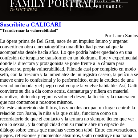
FAMILY PORTRAIT
Viernes 3 y 10 de julio · 22 hs
Entradas
reserva tu lugar
›
De LUCY KERR
Suscribite a
CALIGARI
“Transformar la vulnerabilidad”
Por Laura Santos
La ópera prima de Bel Gatti, nace de un impulso íntimo y urgente:
convertir en obra cinematográfica una dificultad personal que la
acompañaba desde hacía años. Lo que podría haber quedado en una
confesión de terapia se transformó en un biodrama libre y experimental
donde la directora y protagonista se pone frente a la cámara para
explorar su propia vulnerabilidad. Filmada casi por completo en modo
selfi, con la frescura y la inmediatez de un registro casero, la película se
mueve entre lo confesional y lo performático, entre la crudeza de una
verdad incómoda y el juego creativo que la vuelve habitable. Así, Gatti
convierte su día a día como actriz, dramaturga y niñera en material
narrativo, abriendo preguntas sobre el deseo, la ficción y la manera en
que nos contamos a nosotros mismos.
En este autorretrato sin filtros, los vínculos ocupan un lugar central: la
relación con Juana, la niña a la que cuida, funciona como un
recordatorio de que el contacto y la ternura no siempre tienen que ver
con lo sexual, y la complicidad con su madre abre un espacio de
diálogo sobre temas que muchas veces son tabú. Entre conversaciones,
juegos, reflexiones y momentos absurdos, Gatti construye una trama