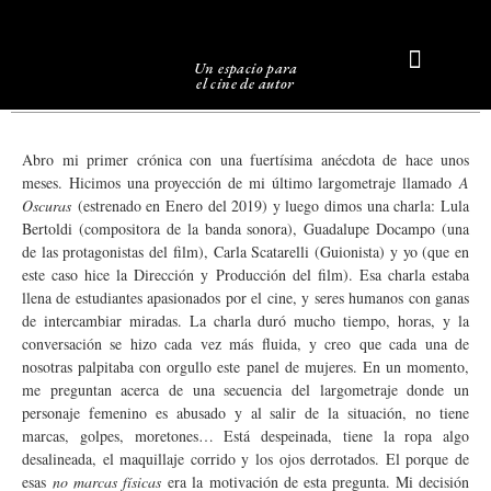
Un espacio para
el cine de autor
Sobre Caligari
Abro mi primer crónica con una fuertísima anécdota de hace unos
meses. Hicimos una proyección de mi último largometraje llamado
A
Oscuras
(estrenado en Enero del 2019) y luego dimos una charla: Lula
Bertoldi (compositora de la banda sonora), Guadalupe Docampo (una
de las protagonistas del film), Carla Scatarelli (Guionista) y yo (que en
este caso hice la Dirección y Producción del film). Esa charla estaba
llena de estudiantes apasionados por el cine, y seres humanos con ganas
de intercambiar miradas. La charla duró mucho tiempo, horas, y la
conversación se hizo cada vez más fluida, y creo que cada una de
nosotras palpitaba con orgullo este panel de mujeres. En un momento,
me preguntan acerca de una secuencia del largometraje donde un
personaje femenino es abusado y al salir de la situación, no tiene
marcas, golpes, moretones… Está despeinada, tiene la ropa algo
desalineada, el maquillaje corrido y los ojos derrotados. El porque de
esas
no marcas físicas
era la motivación de esta pregunta. Mi decisión