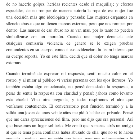
de no hacerle golpes, heridas recientes desde el maquillaje y efectos
especiales, de no romper de manera notoria la ropa de esa mujer fue
una decisión más que ideológica y pensada: Las mujeres cargamos en
silencio abusos que no tienen marcas externas, pero que nos rompen por
dentro. Las marcas de ese abuso no se van mas, por lo tanto no pueden
simbolizarse con un moretón. Cuando una mujer denuncia ante
cualquier comisaría violencia de género se le exigen pruebas
contundentes en su cuerpo, como si eso evidenciara la fisura interna que
su cuerpo soporta. Yo en este film, decidí que el dolor no tenga marcas
externas.
Cuando terminé de expresar mi respuesta, sentí mucho calor en el
rostro, y al mirar al público vi varias personas con los ojos llorosos. Yo
también estaba algo emocionada, no pensé demasiado la respuesta, a
pesar de sentir la respuesta con claridad y pensé: ¿ahora como levanto
esta charla? Vino otra pregunta, y todes respiramos el aire que
veníamos conteniendo. El conversatorio post función terminó y a la
salida una joven de unos veinte años me pidió hablar en privado. Pensé
que me daría apreciaciones del film, pero me dijo que era personal. Así
que buscamos un lugar solitario. Me contó que semanas atrás un amigo
al que le tenía plena confianza había abusado de ella, que no se lo había
contado a nadie y que no sabia que hacer, pero que mi comentario la