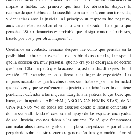
inspiró a hablar. Lo primero que hice fue abrazarla, después le
recomendé que hablara de lo sucedido con su mamá, con una terapeuta,
y denunciara ante la justicia. Al principio su respuesta fue negativa,
años de amistad rodeaban el vínculo con el abusador. Le dije lo que
pensaba: “Si no denuncias es probable que el siga cometiendo abusos,
hacelo por vos y por otras mujeres”…
Quedamos en contacto, semanas después me contó que pensaba en la
posibilidad de hacer un escrache, o de subir el caso a redes, le respondí
que la decisión era muy personal, que no era yo la encargada de decirle
que hacer. Ella me pidió que la aconsejara, así que decidí expresarle mi
opinión: “El escrache, te va a llevar a un lugar de exposición. Las
mujeres necesitamos que los abusadores sean tratados por la enfermedad
que padecen y que se enfrenten a la justicia, que debe hacer lo que tiene
pendiente: defender a las mujeres. Exigile a la justicia lo que tiene que
hacer, con la ayuda de ABOFEM ( ABOGADAS FEMINISTAS), de NI
UNA MENOS y/o de todos los espacios donde te sientas contenida y
donde sea visibilizado el caso con el apoyo de los espacios encargados
de eso. Justicia, eso nos deben a las mujeres. Yo sé, que fantaseamos
con matar abusadores, colgarlos en la plaza, despedazarlos por el daño
perpetrado sobre nuestros cuerpos generación tras generación. Pero si