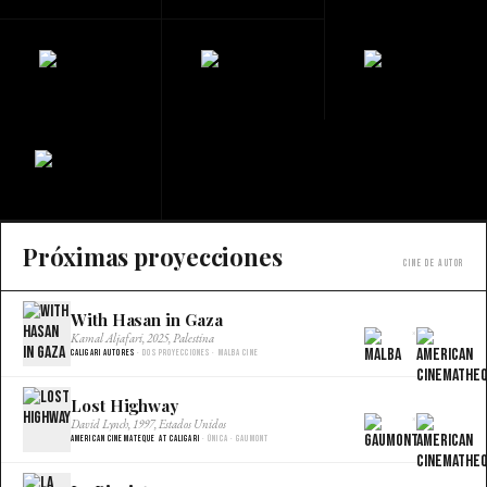
Próximas proyecciones
Cine de autor
With Hasan in Gaza
×
Kamal Aljafari, 2025, Palestina
Caligari Autores
· Dos proyecciones · Malba Cine
Lost Highway
×
David Lynch, 1997, Estados Unidos
American Cinemateque at Caligari
· Única · Gaumont