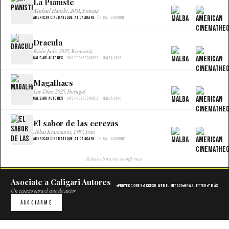
La Pianiste
×
Michael Haneke, 2001, Francia
American Cinemateque at Caligari
· Única · Gaumont
Dracula
×
Radu Jude, 2025, Rumania
Caligari Autores
· Dos proyecciones · Malba Cine
Magalhaes
×
Lav Diaz, 2025, Portugal
Caligari Autores
· Dos proyecciones · Malba Cine
El sabor de las cerezas
×
Abbas Kiarostami, 1997, Irán
American Cinemateque at Caligari
· Única · Gaumont
Fechas y horarios a confirmar
Asociate a Caligari Autores
Proyecciones
Acceso web ilimitado
Newsletter
Y más
Un espacio para el cine de autor
Asociarme