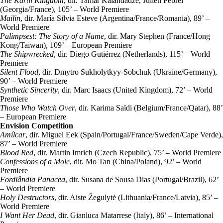
The Kartli Kingdom
, dir. Tamar Kalandadze, Julien Pebrel
(Georgia/France), 105’ – World Premiere
Mailin
, dir. María Silvia Esteve (Argentina/France/Romania), 89’ –
World Premiere
Palimpsest: The Story of a Name
, dir. Mary Stephen (France/Hong
Kong/Taiwan), 109’ – European Premiere
The Shipwrecked
, dir. Diego Gutiérrez (Netherlands), 115’ – World
Premiere
Silent Flood
, dir. Dmytro Sukholytkyy-Sobchuk (Ukraine/Germany),
90’ – World Premiere
Synthetic Sincerity
, dir. Marc Isaacs (United Kingdom), 72’ – World
Premiere
Those Who Watch Over
, dir. Karima Saïdi (Belgium/France/Qatar), 88’
– European Premiere
Envision Competition
Amílcar
, dir. Miguel Eek (Spain/Portugal/France/Sweden/Cape Verde),
87’ – World Premiere
Blood Red
, dir. Martin Imrich (Czech Republic), 75’ – World Premiere
Confessions of a Mole
, dir. Mo Tan (China/Poland), 92’ – World
Premiere
Fordlândia Panacea
, dir. Susana de Sousa Dias (Portugal/Brazil), 62’
– World Premiere
Holy Destructors
, dir. Aiste Žegulytė (Lithuania/France/Latvia), 85’ –
World Premiere
I Want Her Dead
, dir. Gianluca Matarrese (Italy), 86’ – International