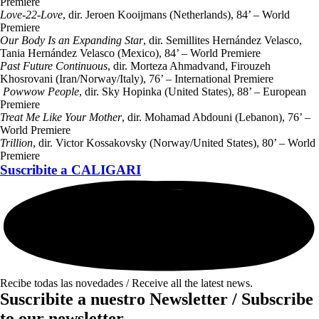
Premiere
Love-22-Love
, dir. Jeroen Kooijmans (Netherlands), 84’ – World
Premiere
Our Body Is an Expanding Star
, dir. Semillites Hernández Velasco,
Tania Hernández Velasco (Mexico), 84’ – World Premiere
Past Future Continuous
, dir. Morteza Ahmadvand, Firouzeh
Khosrovani (Iran/Norway/Italy), 76’ – International Premiere
Powwow People
, dir. Sky Hopinka (United States), 88’ – European
Premiere
Treat Me Like Your Mother
, dir. Mohamad Abdouni (Lebanon), 76’ –
World Premiere
Trillion
, dir. Victor Kossakovsky (Norway/United States), 80’ – World
Premiere
Suscribite a
CALIGARI
Recibe todas las novedades / Receive all the latest news.
Suscribite a nuestro Newsletter / Subscribe
to our newsletter.