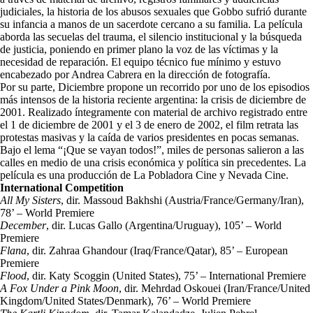
judiciales, la historia de los abusos sexuales que Gobbo sufrió durante
su infancia a manos de un sacerdote cercano a su familia. La película
aborda las secuelas del trauma, el silencio institucional y la búsqueda
de justicia, poniendo en primer plano la voz de las víctimas y la
necesidad de reparación. El equipo técnico fue mínimo y estuvo
encabezado por Andrea Cabrera en la dirección de fotografía.
Por su parte,
Diciembre
propone un recorrido por uno de los episodios
más intensos de la historia reciente argentina: la crisis de diciembre de
2001. Realizado íntegramente con material de archivo registrado entre
el 1 de diciembre de 2001 y el 3 de enero de 2002, el film retrata las
protestas masivas y la caída de varios presidentes en pocas semanas.
Bajo el lema “¡Que se vayan todos!”, miles de personas salieron a las
calles en medio de una crisis económica y política sin precedentes. La
película es una producción de La Pobladora Cine y Nevada Cine.
International Competition
All My Sisters
, dir. Massoud Bakhshi (Austria/France/Germany/Iran),
78’ – World Premiere
December
, dir. Lucas Gallo (Argentina/Uruguay), 105’ – World
Premiere
Flana
, dir. Zahraa Ghandour (Iraq/France/Qatar), 85’ – European
Premiere
Flood
, dir. Katy Scoggin (United States), 75’ – International Premiere
A Fox Under a Pink Moon
, dir. Mehrdad Oskouei (Iran/France/United
Kingdom/United States/Denmark), 76’ – World Premiere