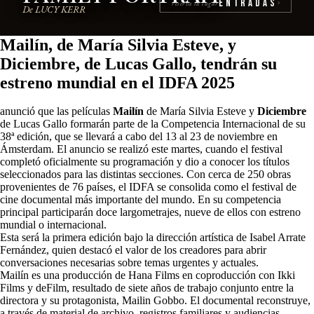
Entradas
reserva tu lugar
›
De LUCY KERR
Mailín, de María Silvia Esteve, y
Diciembre, de Lucas Gallo, tendrán su
estreno mundial en el IDFA 2025
anunció que las películas
Mailín
de
María Silvia Esteve
y
Diciembre
de
Lucas Gallo
formarán parte de la Competencia Internacional de su
38ª edición, que se llevará a cabo del 13 al 23 de noviembre en
Ámsterdam. El anuncio se realizó este martes, cuando el festival
completó oficialmente su programación y dio a conocer los títulos
seleccionados para las distintas secciones. Con cerca de 250 obras
provenientes de 76 países, el IDFA se consolida como el festival de
cine documental más importante del mundo. En su competencia
principal participarán doce largometrajes, nueve de ellos con estreno
mundial o internacional.
Esta será la primera edición bajo la dirección artística de
Isabel Arrate
Fernández
, quien destacó el valor de los creadores para abrir
conversaciones necesarias sobre temas urgentes y actuales.
Mailín
es una producción de Hana Films en coproducción con Ikki
Films y deFilm, resultado de siete años de trabajo conjunto entre la
directora y su protagonista,
Mailin Gobbo
. El documental reconstruye,
a través de material de archivo, registros familiares y audiencias