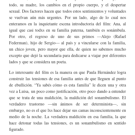
todo, su madre, los cambios en el propio cuerpo, y el despertar
sexual. Dos factores hacen que todos estos sentimientos y voluntades
se vuelvan aún más urgentes. Por un lado, algo de lo cual nos
enteramos en la inquietante escena introductoria del film: Ana, al
igual que casi todxs en su familia paterna, también es sonámbula.
Por otro, el regreso de uno de sus primos —Alejo (Rafael
Federman), hijo de Sergio— al país y a vincularse con la familia,
un chico joven, pero mayor que ella, de quien no sabemos mucho
excepto que dejó la secundaria para dedicarse a viajar por diferentes
lados y que se considera un poeta.
Lo interesante del film es la manera en que Paula Hernández logra
construir las tensiones de esa familia antes de que lleguen al punto
de ebullición. “Ya sabés cómo es esta familia” le dicen una y otra
vez a Luisa, un poco como justificación, otro poco dando a entender
que se trata de una maldición, la maldición del sonambulismo. El
verdadero trastorno —sin ánimos de ser determinista—, sin
embargo, no es el que lxs hace dejar sus camas inconscientemente en
medio de la noche. La verdadera maldición en esa familia, la que
hace detonar todas las tensiones, es un sonambulismo en sentido
figurado.