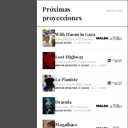
Próximas
Cine de autor
proyecciones
With Hasan in Gaza
×
Kamal Aljafari, 2025, Palestina
Caligari Autores
· Dos proyecciones · Malba Cine
Lost Highway
×
David Lynch, 1997, Estados Unidos
American Cinemateque at Caligari
· Única · Gaumont
La Pianiste
×
Michael Haneke, 2001, Francia
American Cinemateque at Caligari
· Única · Gaumont
Dracula
×
Radu Jude, 2025, Rumania
Caligari Autores
· Dos proyecciones · Malba Cine
Magalhaes