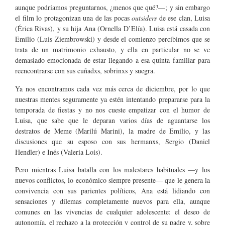
aunque podríamos preguntarnos, ¿menos que qué?—; y sin embargo
el film lo protagonizan una de las pocas
outsiders
de ese clan, Luisa
(Érica Rivas), y su hija Ana (Ornella D’Elía). Luisa está casada con
Emilio (Luis Ziembrowski) y desde el comienzo percibimos que se
trata de un matrimonio exhausto, y ella en particular no se ve
demasiado emocionada de estar llegando a esa quinta familiar para
reencontrarse con sus cuñadxs, sobrinxs y suegra.
Ya nos encontramos cada vez más cerca de diciembre, por lo que
nuestras mentes seguramente ya estén intentando prepararse para la
temporada de fiestas y no nos cueste empatizar con el humor de
Luisa, que sabe que le deparan varios días de aguantarse los
destratos de Meme (Marilú Marini), la madre de Emilio, y las
discusiones que su esposo con sus hermanxs, Sergio (Daniel
Hendler) e Inés (Valeria Lois).
Pero mientras Luisa batalla con los malestares habituales —y los
nuevos conflictos, lo económico siempre presente— que le genera la
convivencia con sus parientes políticos, Ana está lidiando con
sensaciones y dilemas completamente nuevos para ella, aunque
comunes en las vivencias de cualquier adolescente: el deseo de
autonomía, el rechazo a la protección y control de su padre y, sobre