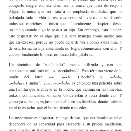
comparte sangre con ese clan, sea la única que mira de reojo a
Alejo, la única que no trata a la empleada doméstica que ha
trabajado toda la vida en esa casa como si tuviera que satisfacerle
todos sus caprichos, la única que —literalmente— despierta desde
un inicio cuando algo le pasa a su hija. Sin embargo, esta lucidez,
este despertar, no es algo que ella sepa manejar como madre más
que en excesos, porque no puede dejar de verla como a una niña, y
de esta forma su hija sonámbula no logra comunicarse con ella. Y
cuando finalmente lo hace, no hacen falta palabras.
Un sinónimo de “sonámbulo”, menos utilizado y con una
connotación más mística, es “noctámbulo”. Este término viene de la
unión del latín
nox, noctis
(“noche”) y
ambulō,
ambulāre
(“andar”).
Los sonámbulos
es entonces una película sobre
una familia que se mueve en la noche, que camina en las tinieblas,
todxs incomunicadxs, sin saber dónde están o hacia dónde van. Y
como ya sabemos, es justamente allí, en las tinieblas, donde nadie te
ve ni te escucha, que el horror tiende a suceder.
Lo importante es despertar, y luego de eso, que esa familia se salve
dependerá de su capacidad para escaparle a su propia maldición,
para desafiar su trastorno, para que esta vez sí
recuerden
qué pasó