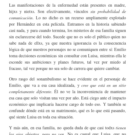
Las manifestaciones de la enfermedad están presentes en madre,
hijxs y nietxs. Son efectivamente, vínculos
sin probabilidad de
comunicación
. Lo no dicho es un recurso ampliamente explotado
por Hernández en esta película. Entramos en la historia sabiendo
casi nada, y para cuando termina, los misterios de esa familia siguen
sin esclarecerse del todo. Sucede que no es solo el público quien no
sabe nada de ellxs, ya que nuestra ignorancia es la consecuencia
lógica de que nuestros personajes no se comuniquen entre sí: Emilio
toma decisiones económicas sin consultar con Luisa, mientras ella le
esconde sus ambiciones y planes futuros, tal vez por miedo al
fracaso, tal vez porque no sea solo de carrera que quiere cambiar.
Otro rasgo del sonambulismo se hace evidente en el personaje de
Emilio, que va a esa casa idealizada, y
cree que está en un sitio
completamente diferente
. Él no ve la inconveniencia de mantener
esa casa que solo visitan una vez por año. Está ciego ante el impacto
económico que implicaría hacerse cargo de todo eso. Y también se
confunde dónde está en su matrimonio, qué es lo que está pasando,
qué siente Luisa en toda esa situación.
Y más aún, en esa familia, no queda duda de que casi todxs
tienen
los ojos abiertos, pero no ven
. No es casual que Luisa, que no