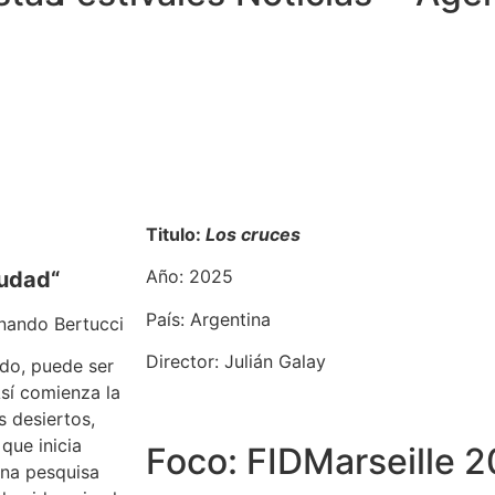
Titulo:
Los cruces
Año: 2025
iudad
“
País: Argentina
nando Bertucci
Director: Julián Galay
ado, puede ser
Así comienza la
s desiertos,
 que inicia
Foco: FIDMarseille 
una pesquisa