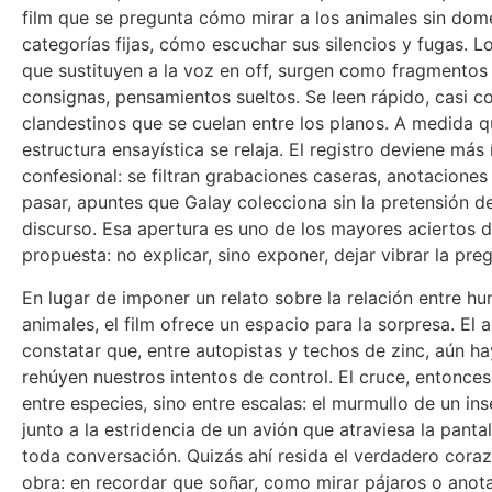
film que se pregunta cómo mirar a los animales sin dome
categorías fijas, cómo escuchar sus silencios y fugas. Lo
que sustituyen a la voz en off, surgen como fragmentos 
consignas, pensamientos sueltos. Se leen rápido, casi 
clandestinos que se cuelan entre los planos. A medida q
estructura ensayística se relaja. El registro deviene más 
confesional: se filtran grabaciones caseras, anotaciones
pasar, apuntes que Galay colecciona sin la pretensión de
discurso. Esa apertura es uno de los mayores aciertos d
propuesta: no explicar, sino exponer, dejar vibrar la pre
En lugar de imponer un relato sobre la relación entre h
animales, el film ofrece un espacio para la sorpresa. El
constatar que, entre autopistas y techos de zinc, aún ha
rehúyen nuestros intentos de control. El cruce, entonces
entre especies, sino entre escalas: el murmullo de un in
junto a la estridencia de un avión que atraviesa la panta
toda conversación. Quizás ahí resida el verdadero cora
obra: en recordar que soñar, como mirar pájaros o anota