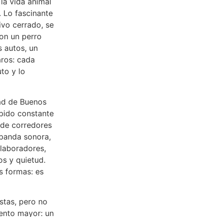
la vida animal
. Lo fascinante
tivo cerrado, se
on un perro
s autos, un
aros: cada
to y lo
dad de Buenos
mbido constante
 de corredores
 banda sonora,
olaboradores,
os y quietud.
s formas: es
stas, pero no
mento mayor: un