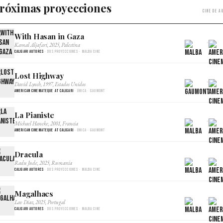
róximas proyecciones
Cine de a
With Hasan in Gaza
×
Kamal Aljafari, 2025, Palestina
Caligari Autores
· Dos proyecciones · Malba Cine
Lost Highway
×
David Lynch, 1997, Estados Unidos
American Cinemateque at Caligari
· Única · Gaumont
La Pianiste
×
Michael Haneke, 2001, Francia
American Cinemateque at Caligari
· Única · Gaumont
Dracula
×
Radu Jude, 2025, Rumania
Caligari Autores
· Dos proyecciones · Malba Cine
Magalhaes
×
Lav Diaz, 2025, Portugal
Caligari Autores
· Dos proyecciones · Malba Cine