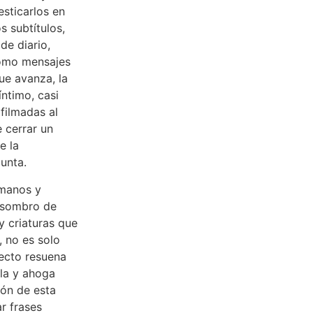
sticarlos en
s subtítulos,
de diario,
como mensajes
ue avanza, la
íntimo, casi
 filmadas al
 cerrar un
e la
gunta.
umanos y
 asombro de
y criaturas que
, no es solo
secto resuena
lla y ahoga
zón de esta
r frases