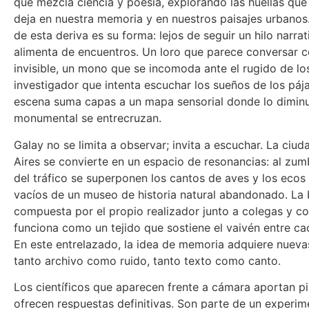
que mezcla ciencia y poesía, explorando las huellas que 
deja en nuestra memoria y en nuestros paisajes urbanos
de esta deriva es su forma: lejos de seguir un hilo narra
alimenta de encuentros. Un loro que parece conversar c
invisible, un mono que se incomoda ante el rugido de lo
investigador que intenta escuchar los sueños de los páj
escena suma capas a un mapa sensorial donde lo diminu
monumental se entrecruzan.
Galay no se limita a observar; invita a escuchar. La ciu
Aires se convierte en un espacio de resonancias: al zu
del tráfico se superponen los cantos de aves y los ecos
vacíos de un museo de historia natural abandonado. La
compuesta por el propio realizador junto a colegas y c
funciona como un tejido que sostiene el vaivén entre ca
En este entrelazado, la idea de memoria adquiere nueva
tanto archivo como ruido, tanto texto como canto.
Los científicos que aparecen frente a cámara aportan pi
ofrecen respuestas definitivas. Son parte de un experi