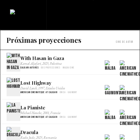
Próximas proyecciones
Cine de autor
With Hasan in Gaza
×
Kamal Aljafari, 2025, Palestina
Caligari Autores
· Dos proyecciones · Malba Cine
Lost Highway
×
David Lynch, 1997, Estados Unidos
American Cinemateque at Caligari
· Única · Gaumont
La Pianiste
×
Michael Haneke, 2001, Francia
American Cinemateque at Caligari
· Única · Gaumont
Dracula
×
Radu Jude, 2025, Rumania