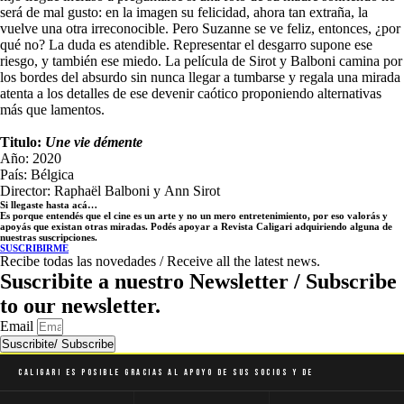
será de mal gusto: en la imagen su felicidad, ahora tan extraña, la
vuelve una otra irreconocible. Pero Suzanne se ve feliz, entonces, ¿por
qué no? La duda es atendible. Representar el desgarro supone ese
riesgo, y también ese miedo. La película de
Sirot y Balboni
camina por
los bordes del absurdo sin nunca llegar a tumbarse y regala una mirada
atenta a los detalles de ese devenir caótico proponiendo alternativas
más que lamentos.
Titulo:
Une vie démente
Año: 2020
País: Bélgica
Director:
Raphaël Balboni y
Ann Sirot
Si llegaste hasta acá…
Es porque entendés que el cine es un arte y no un mero entretenimiento, por eso valorás y
apoyás que existan otras miradas. Podés apoyar a Revista Caligari adquiriendo alguna de
nuestras suscripciones.
SUSCRIBIRME
Recibe todas las novedades / Receive all the latest news.
Suscribite a nuestro Newsletter / Subscribe
to our newsletter.
Email
Suscribite/ Subscribe
Caligari es posible gracias al apoyo de sus socios y de