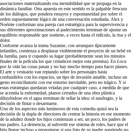
asociaciones materializando esa inestabilidad que se propaga en la
dinámica familiar.
Otra
apuesta en este sentido es la palpable frescura
de los diálogos, que pondera ensayos y espontaneidad por sobre el
orden supuestamente lógico de una conversación estudiada. Alex y
Noémie conforman una pareja casi estratégica para la supervivencia y
sus diferentes aproximaciones al padecimiento terminan de ajustar un
equilibrio responsable que sostiene, a veces hasta el ridículo, la risa y el
dolor.
Conforme avanza la trama Suzanne, con arranques típicamente
infantiles, comienza a desplazar visiblemente el proyecto de un bebé en
la familia, para ir copando su lugar (probablemente sean los minutos
finales de la película los que cristalicen mejor esta premisa). En
Loca
por la vida
las cosas pasan y no hay mucho tiempo para hacer planes.
El arte y vestuario van reptando sobre los personajes hasta
confundirlos con los espacios, un tipo de invasión amable, incluso un
gesto reconciliatorio con ese entorno inevitable, pero no trágico. Y si
estas estrategias quedaran veladas por cualquier caso, a medida de que
se acentúa la enfermedad, planos cerrados de una obra plástica
diluyéndose en el agua terminan de sellar la idea: el naufragio, y la
decisión de flotar o desarmarse.
Uno de los aspectos más luminosos de esta comedia quizá sea la
decisión de la dupla de directores
de
centrar la historia en ese momento
de la adultez donde los hijos comienzan a ser, un poco, los padres de
sus padres. La demencia, al subvertir ese sistema de roles, hace que el
hijo llegue incluso a preguntarse si una foto de su madre sonriendo no