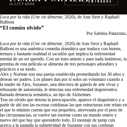
Entradas
reserva tu lugar
›
De LUCY KERR
Loca por la vida
(
Une vie démente,
2020), de
Ann Sirot y Raphaël
Balboni
“El común olvido”
Por Sabrina Palazzino.
Loca por la vida
(
Une vie démente,
2020) de
Ann Sirot y Raphaël
Balboni
es una auténtica comedia dramática que traduce con humor,
ternura y bastante realidad el sacudón que implica la enfermedad
mental de un ser querido. Con un tono ameno y para nada lastimoso, la
premisa de esta película se alimenta de tres personajes adorables y
prácticos a su modo.
Alex y Noémie son una pareja establecida promediando los 30 años y
desean ser padres. Los planes dan por sí solos un volantazo cuando a
la madre de Alex, Suzanne, una directora de galería de arte vivaz y
rebosante de autonomía, le detectan una enfermedad degenerativa
llamada demencia semántica, un tipo de Alzheimer.
Tras un olvido que detona la preocupación, aparece el diagnóstico y a
partir de ahí son las escenas cotidianas las que estructuran este relato en
el que lo mínimo cuenta que esa pequeñez, atravesada por el peso de
las circunstancias, se vuelve tan enorme como un mundo entero y
nuevo del que hay que aprenderlo todo. El montaje de jump cuts
acerca a la pantalla la subjetividad de Suzanne con sus confusas