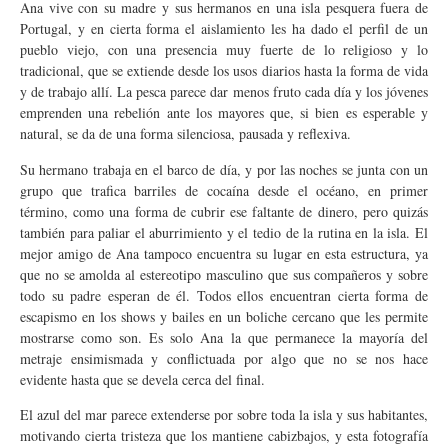
Ana vive con su madre y sus hermanos en una isla pesquera fuera de
Portugal, y en cierta forma el aislamiento les ha dado el perfil de un
pueblo viejo, con una presencia muy fuerte de lo religioso y lo
tradicional, que se extiende desde los usos diarios hasta la forma de vida
y de trabajo allí. La pesca parece dar menos fruto cada día y los jóvenes
emprenden una rebelión ante los mayores que, si bien es esperable y
natural, se da de una forma silenciosa, pausada y reflexiva.
Su hermano trabaja en el barco de día, y por las noches se junta con un
grupo que trafica barriles de cocaína desde el océano, en primer
término, como una forma de cubrir ese faltante de dinero, pero quizás
también para paliar el aburrimiento y el tedio de la rutina en la isla. El
mejor amigo de Ana tampoco encuentra su lugar en esta estructura, ya
que no se amolda al estereotipo masculino que sus compañeros y sobre
todo su padre esperan de él. Todos ellos encuentran cierta forma de
escapismo en los shows y bailes en un boliche cercano que les permite
mostrarse como son. Es solo Ana la que permanece la mayoría del
metraje ensimismada y conflictuada por algo que no se nos hace
evidente hasta que se devela cerca del final.
El azul del mar parece extenderse por sobre toda la isla y sus habitantes,
motivando cierta tristeza que los mantiene cabizbajos, y esta fotografía