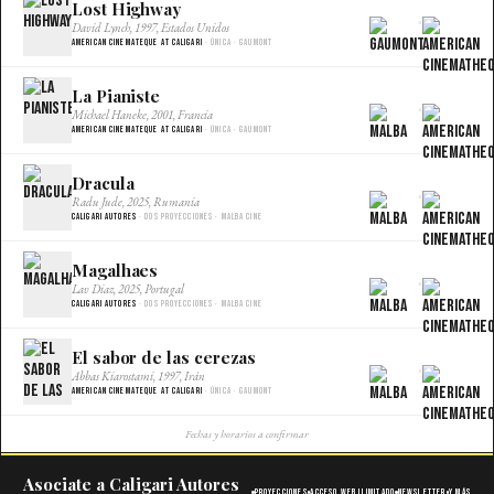
Lost Highway
×
David Lynch, 1997, Estados Unidos
American Cinemateque at Caligari
· Única · Gaumont
La Pianiste
×
Michael Haneke, 2001, Francia
American Cinemateque at Caligari
· Única · Gaumont
Dracula
×
Radu Jude, 2025, Rumania
Caligari Autores
· Dos proyecciones · Malba Cine
Magalhaes
×
Lav Diaz, 2025, Portugal
Caligari Autores
· Dos proyecciones · Malba Cine
El sabor de las cerezas
×
Abbas Kiarostami, 1997, Irán
American Cinemateque at Caligari
· Única · Gaumont
Fechas y horarios a confirmar
Asociate a Caligari Autores
Proyecciones
Acceso web ilimitado
Newsletter
Y más