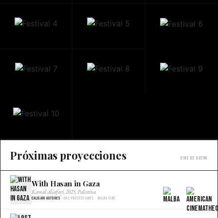
Próximas proyecciones
Cine de autor
With Hasan in Gaza
×
Kamal Aljafari, 2025, Palestina
Caligari Autores
· Dos proyecciones · Malba Cine