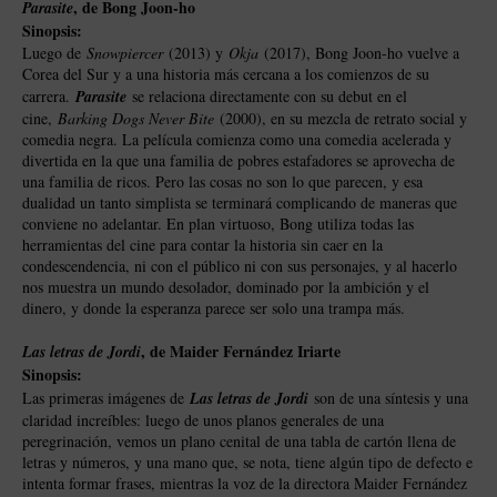
, de Bong Joon-ho
Parasite
Sinopsis:
Luego de
Snowpiercer
(2013) y
Okja
(2017), Bong Joon-ho vuelve a
Corea del Sur y a una historia más cercana a los comienzos de su
carrera.
Parasite
se relaciona directamente con su debut en el
cine,
Barking Dogs Never Bite
(2000), en su mezcla de retrato social y
comedia negra. La película comienza como una comedia acelerada y
divertida en la que una familia de pobres estafadores se aprovecha de
una familia de ricos. Pero las cosas no son lo que parecen, y esa
dualidad un tanto simplista se terminará complicando de maneras que
conviene no adelantar. En plan virtuoso, Bong utiliza todas las
herramientas del cine para contar la historia sin caer en la
condescendencia, ni con el público ni con sus personajes, y al hacerlo
nos muestra un mundo desolador, dominado por la ambición y el
dinero, y donde la esperanza parece ser solo una trampa más.
, de Maider Fernández Iriarte
Las letras de Jordi
Sinopsis:
Las primeras imágenes de
Las letras de Jordi
son de una síntesis y una
claridad increíbles: luego de unos planos generales de una
peregrinación, vemos un plano cenital de una tabla de cartón llena de
letras y números, y una mano que, se nota, tiene algún tipo de defecto e
intenta formar frases, mientras la voz de la directora Maider Fernández