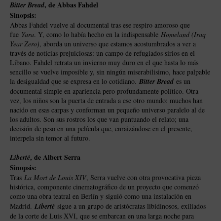
, de Abbas Fahdel
Bitter Bread
Sinopsis:
Abbas Fahdel vuelve al documental tras ese respiro amoroso que
fue
Yara
. Y, como lo había hecho en la indispensable
Homeland (Iraq
Year Zero)
, aborda un universo que estamos acostumbrados a ver a
través de noticias prejuiciosas: un campo de refugiados sirios en el
Líbano. Fahdel retrata un invierno muy duro en el que hasta lo más
sencillo se vuelve imposible y, sin ningún miserabilisimo, hace palpable
la desigualdad que se expresa en lo cotidiano.
Bitter Bread
es un
documental simple en apariencia pero profundamente político. Otra
vez, los niños son la puerta de entrada a ese otro mundo: muchos han
nacido en esas carpas y conforman un pequeño universo paralelo al de
los adultos. Son sus rostros los que van puntuando el relato; una
decisión de peso en una película que, enraizándose en el presente,
interpela sin temor al futuro.
, de Albert Serra
Liberté
Sinopsis:
Tras
La Mort de Louis XIV
, Serra vuelve con otra provocativa pieza
histórica, componente cinematográfico de un proyecto que comenzó
como una obra teatral en Berlín y siguió como una instalación en
Madrid.
Liberté
sigue a un grupo de aristócratas libidinosos, exiliados
de la corte de Luis XVI, que se embarcan en una larga noche para