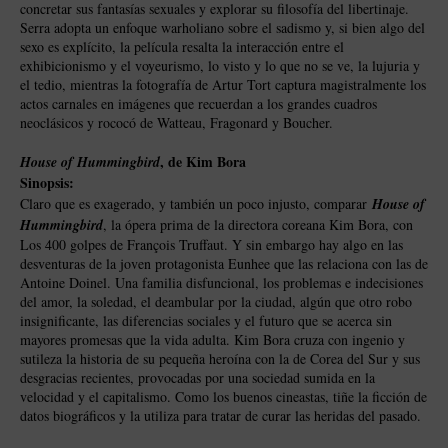
concretar sus fantasías sexuales y explorar su filosofía del libertinaje.
Serra adopta un enfoque warholiano sobre el sadismo y, si bien algo del
sexo es explícito, la película resalta la interacción entre el
exhibicionismo y el voyeurismo, lo visto y lo que no se ve, la lujuria y
el tedio, mientras la fotografía de Artur Tort captura magistralmente los
actos carnales en imágenes que recuerdan a los grandes cuadros
neoclásicos y rococó de Watteau, Fragonard y Boucher.
, de Kim Bora
House of Hummingbird
Sinopsis:
Claro que es exagerado, y también un poco injusto, comparar
House of
Hummingbird
, la ópera prima de la directora coreana Kim Bora, con
Los 400 golpes de François Truffaut. Y sin embargo hay algo en las
desventuras de la joven protagonista Eunhee que las relaciona con las de
Antoine Doinel. Una familia disfuncional, los problemas e indecisiones
del amor, la soledad, el deambular por la ciudad, algún que otro robo
insignificante, las diferencias sociales y el futuro que se acerca sin
mayores promesas que la vida adulta. Kim Bora cruza con ingenio y
sutileza la historia de su pequeña heroína con la de Corea del Sur y sus
desgracias recientes, provocadas por una sociedad sumida en la
velocidad y el capitalismo. Como los buenos cineastas, tiñe la ficción de
datos biográficos y la utiliza para tratar de curar las heridas del pasado.