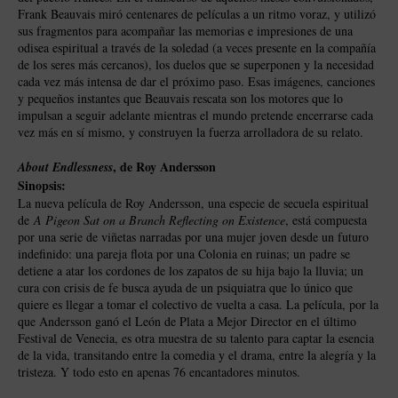
Frank Beauvais miró centenares de películas a un ritmo voraz, y utilizó
sus fragmentos para acompañar las memorias e impresiones de una
odisea espiritual a través de la soledad (a veces presente en la compañía
de los seres más cercanos), los duelos que se superponen y la necesidad
cada vez más intensa de dar el próximo paso. Esas imágenes, canciones
y pequeños instantes que Beauvais rescata son los motores que lo
impulsan a seguir adelante mientras el mundo pretende encerrarse cada
vez más en sí mismo, y construyen la fuerza arrolladora de su relato.
, de Roy Andersson
About Endlessness
Sinopsis:
La nueva película de Roy Andersson, una especie de secuela espiritual
de
A Pigeon Sat on a Branch Reflecting on Existence
, está compuesta
por una serie de viñetas narradas por una mujer joven desde un futuro
indefinido: una pareja flota por una Colonia en ruinas; un padre se
detiene a atar los cordones de los zapatos de su hija bajo la lluvia; un
cura con crisis de fe busca ayuda de un psiquiatra que lo único que
quiere es llegar a tomar el colectivo de vuelta a casa. La película, por la
que Andersson ganó el León de Plata a Mejor Director en el último
Festival de Venecia, es otra muestra de su talento para captar la esencia
de la vida, transitando entre la comedia y el drama, entre la alegría y la
tristeza. Y todo esto en apenas 76 encantadores minutos.