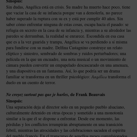
Sinopsis:
Sin dudas, Angélica está en crisis. Su madre ha muerto hace poco, tiene
que vaciar la casa de su infancia porque van a demolerla, no parece
haber superado la ruptura con su ex y está por cumplir 40 años. Sin
saber cómo enfrentar ninguna de estas cosas, escapa hacia el pasado: se
refugia en secreto en la casa de su infancia y, mientras a su alrededor las
paredes se derrumban, la realidad se enrarece. Escondida en esa casa
que es a la vez guarida y trampa, Angélica se va perdiendo a sí misma
para fundirse con su madre. Delfina Castagnino construye un relato
elíptico y siniestro, sembrado de sombras y ruidos perturbadores; una
película en la que un encuadre, una nota musical o un movimiento de
cámara pueden convertir un empapelado descascarado en una amenaza,
y una diapositiva en un fantasma. Así, lo que podría ser un drama
familiar se transforma en un thriller psicológico:
Angélica
transforma el
duelo en un cuento de terror.
, de Frank Beauvais
Ne croyez surtout pas que je hurles
Sinopsis:
Una separación deja al director solo en un pequeño pueblo alsaciano,
culturalmente detenido en otras épocas y sometido a una monotonía
similar a la que él se dispone a enfrentar. Desde ese momento, las
pérdidas y los conflictos irrumpirán abruptamente en una transición
febril, mientras las atrocidades y las celebraciones sacuden el espíritu
del pueblo francés. En el transcurso de aquellos meses convulsionados,