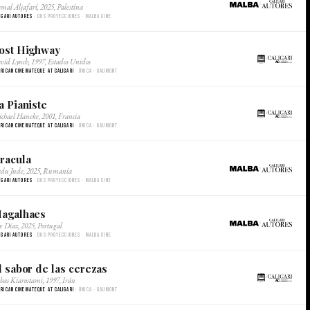
×
mal Aljafari, 2025, Palestina
igari Autores
· Dos proyecciones · Malba Cine
ost Highway
×
vid Lynch, 1997, Estados Unidos
rican Cinemateque at Caligari
· Única · Gaumont
a Pianiste
×
chael Haneke, 2001, Francia
rican Cinemateque at Caligari
· Única · Gaumont
racula
×
du Jude, 2025, Rumania
igari Autores
· Dos proyecciones · Malba Cine
agalhaes
×
v Diaz, 2025, Portugal
igari Autores
· Dos proyecciones · Malba Cine
l sabor de las cerezas
×
bas Kiarostami, 1997, Irán
rican Cinemateque at Caligari
· Única · Gaumont