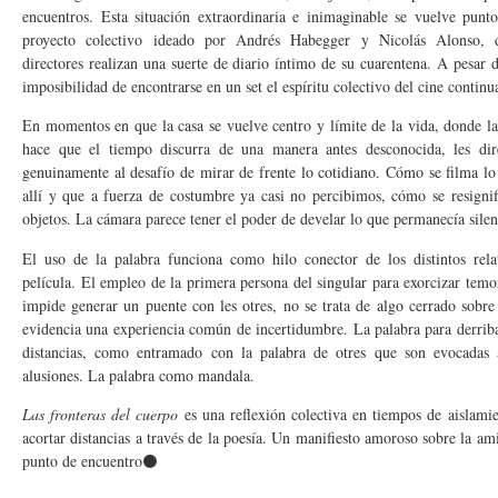
encuentros. Esta situación extraordinaria e inimaginable se vuelve punto
proyecto colectivo ideado por Andrés Habegger y Nicolás Alonso, 
directores realizan una suerte de diario íntimo de su cuarentena. A pesar de
imposibilidad de encontrarse en un set el espíritu colectivo del cine continu
En momentos en que la casa se vuelve centro y límite de la vida, donde la
hace que el tiempo discurra de una manera antes desconocida, les dir
genuinamente al desafío de mirar de frente lo cotidiano. Cómo se filma l
allí y que a fuerza de costumbre ya casi no percibimos, cómo se resignif
objetos. La cámara parece tener el poder de develar lo que permanecía sile
El uso de la palabra funciona como hilo conector de los distintos rela
película. El empleo de la primera persona del singular para exorcizar temo
impide generar un puente con les otres, no se trata de algo cerrado sobr
evidencia una experiencia común de incertidumbre. La palabra para derriba
distancias, como entramado con la palabra de otres que son evocadas 
alusiones. La palabra como mandala.
Las fronteras del cuerpo
es una reflexión colectiva en tiempos de aislami
acortar distancias a través de la poesía. Un manifiesto amoroso sobre la am
punto de encuentro⚫