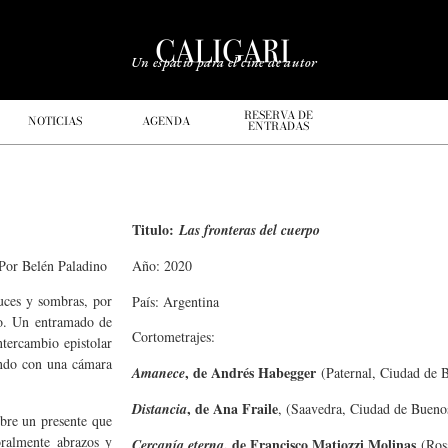
Un espacio para el cine de autor
RESERVA DE
NOTICIAS
AGENDA
ENTRADAS
Titulo:
Las fronteras del cuerpo
Por Belén Paladino
Año: 2020
luces y sombras, por
País: Argentina
rio. Un entramado de
Cortometrajes:
tercambio epistolar
ando con una cámara
, de Andrés Habegger
Amanece
(Paternal, Ciudad de B
, de Ana Fraile
Distancia
, (Saavedra, Ciudad de Bueno
obre un presente que
oralmente abrazos y
, de Francisco Matiozzi Molinas
Cercanía eterna
(Rosa