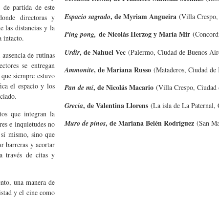
 de partida de este
, de Myriam Angueira
Espacio sagrado
(Villa Crespo,
donde directoras y
 las distancias y la
de Nicolás Herzog y María Mir
Ping pong,
(Concordi
a intacto.
, de Nahuel Vec
Urdir
(Palermo, Ciudad de Buenos Air
 ausencia de rutinas
ectores se entregan
, de Mariana Russo
Ammonite
(Mataderos, Ciudad de 
o que siempre estuvo
ica el espacio y los
, de Nicolás Macario
Pan de mí
(Villa Crespo, Ciudad 
nciado.
, de Valentina Llorens
Grecia
(La isla de La Paternal,
tos que integran la
, de Mariana Belén Rodríguez
Muro de pinos
(San Mar
res e inquietudes no
e sí mismo, sino que
r barreras y acortar
a través de citas y
ento, una manera de
istad y el cine como