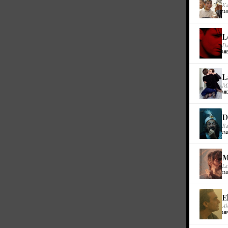
Ka
Cal
L
Da
Ame
L
Mi
Ame
D
Ra
Cal
M
La
Cal
E
Ab
Ame