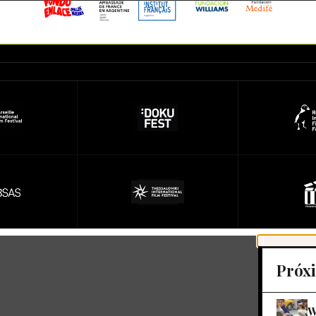
Próx
W