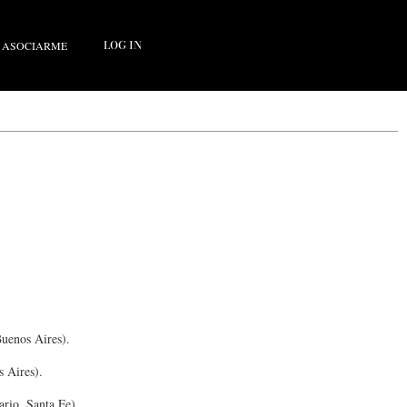
LOG IN
ASOCIARME
uenos Aires).
s Aires).
rio, Santa Fe).