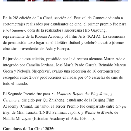
En la 28ª edición de La Cinef, sección del Festival de Cannes dedicada a
cortometrajes realizados por estudiantes de cine, el primer premio fue para
First Summer
, obra de la realizadora surcoreana Heo Gayoung,
representante de la Korean Academy of Film Arts (KAFA). La ceremonia
de premiación tuvo lugar en el Théâtre Buñuel y celebró a cuatro jóvenes
cineastas provenientes de Asia y Europa.
El jurado de esta edición, presidido por la directora alemana Maren Ade e
integrado por Camélia Jordana, José María Prado García, Reinaldo Marcus
Green y Nebojša Slijepčević, evaluó una selección de 16 cortometrajes
escogidos entre 2.679 producciones enviadas por 646 escuelas de cine de
todo el mundo.
El Segundo Premio fue para
12 Moments Before the Flag-Raising
Ceremony
, dirigido por Qu Zhizheng, estudiante de la Beijing Film
Academy (China). En tanto, el Tercer Premio fue compartido entre
Ginger
Boy
, de Miki Tanaka (ENBU Seminar, Japón), y
Winter in March
, de
Natalia Mirzoyan (Estonian Academy of Arts, Estonia).
Ganadores de La Cinef 2025: