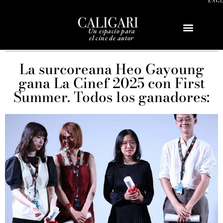
ENG
Un espacio para
el cine de autor
Sobre Caligari
La surcoreana Heo Gayoung
gana La Cinef 2025 con First
Summer. Todos los ganadores: