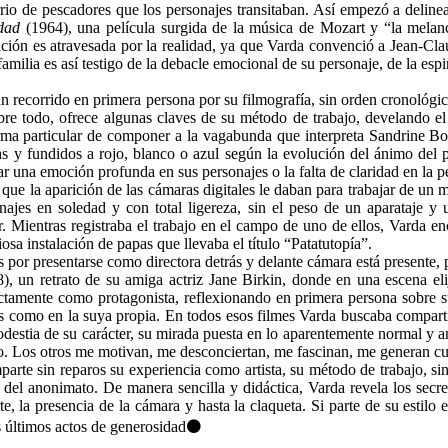
rio de pescadores que los personajes transitaban. Así empezó a delinea
idad
(1964), una película surgida de la música de Mozart y “la melan
ación es atravesada por la realidad, ya que Varda convenció a Jean-Clau
amilia es así testigo de la debacle emocional de su personaje, de la espi
un recorrido en primera persona por su filmografía, sin orden cronológic
 sobre todo, ofrece algunas claves de su método de trabajo, develando 
a forma particular de componer a la vagabunda que interpreta Sandrine 
as y fundidos a rojo, blanco o azul según la evolución del ánimo del pr
 una emoción profunda en sus personajes o la falta de claridad en la p
que la aparición de las cámaras digitales le daban para trabajar de un
najes en soledad y con total ligereza, sin el peso de un aparataje y 
tar. Mientras registraba el trabajo en el campo de uno de ellos, Varda 
osa instalación de papas que llevaba el título “Patatutopía”.
s por presentarse como directora detrás y delante cámara está presente,
, un retrato de su amiga actriz Jane Birkin, donde en una escena elij
ctamente como protagonista, reflexionando en primera persona sobre su
ás como en la suya propia. En todos esos filmes Varda buscaba compart
odestia de su carácter, su mirada puesta en lo aparentemente normal y an
jo. Los otros me motivan, me desconciertan, me fascinan, me generan c
arte sin reparos su experiencia como artista, su método de trabajo, sin
del anonimato. De manera sencilla y didáctica, Varda revela los secret
e, la presencia de la cámara y hasta la claqueta. Si parte de su estilo 
s últimos actos de generosidad⚫