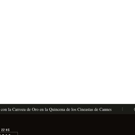
a Carroza de Oro en la Quincena de los Cineastas de Cannes
La Vénu
· 22 hs