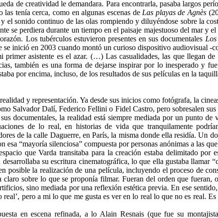
queda de creatividad le demandara. Para encontrarla, pasaba largos perí
no las tenía cerca, como en algunas escenas de
Las playas de Agnès
(20
ua y el sonido continuo de las olas rompiendo y diluyéndose sobre la cos
nte se perdiera durante un tiempo en el paisaje majestuoso del mar y el
corazón. Los tubérculos estuvieron presentes en sus documentales
Los
que se inició en 2003 cuando montó un curioso dispositivo audiovisual -
primer asistente es el azar. (…) Las casualidades, las que llegan de v
ancias, también es una forma de dejarse inspirar por lo inesperado y f
aba por encima, incluso, de los resultados de sus películas en la taquill
lidad y representación. Ya desde sus inicios como fotógrafa, la cineast
mo Salvador Dalí, Federico Fellini o Fidel Castro, pero sobresalen sus 
sus documentales, la realidad está siempre mediada por un punto de vi
uaciones de lo real, en historias de vida que tranquilamente podría
adores de la calle Daguerre, en París, la misma donde ella residía. Un
con esa “mayoría silenciosa” compuesta por personas anónimas a las que
 espacio que Varda transitaba para la creación estaba delimitado por e
esarrollaba su escritura cinematográfica, lo que ella gustaba llamar “c
en posible la realización de una película, incluyendo el proceso de co
a claro sobre lo que se proponía filmar. Fueran del orden que fueran, 
tificios, sino mediada por una reflexión estética previa. En ese senti
 real’, pero a mi lo que me gusta es ver en lo real lo que no es real. Es d
sta en escena refinada, a lo Alain Resnais (que fue su montajista),