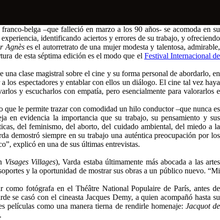
a franco-belga –que falleció en marzo a los 90 años- se acomoda en su
xperiencia, identificando aciertos y errores de su trabajo, y ofreciendo
or Agnès
es el autorretrato de una mujer modesta y talentosa, admirable
rtura de esta séptima edición es el modo que el
Festival Internacional d
 una clase magistral sobre el cine y su forma personal de abordarlo, en
ar a los espectadores y entablar con ellos un diálogo. El cine tal vez haya
rvarlos y escucharlos con empatía, pero esencialmente para valorarlos e
so que le permite trazar con comodidad un hilo conductor –que nunca es
eja en evidencia la importancia que su trabajo, su pensamiento y sus
as, del feminismo, del aborto, del cuidado ambiental, del miedo a la
arda demostró siempre en su trabajo una auténtica preocupación por los
co”, explicó en una de sus últimas entrevistas.
on
Visages Villages
), Varda estaba últimamente más abocada a las arte
 soportes y la oportunidad de mostrar sus obras a un público nuevo. “Mi
 como fotógrafa en el Théâtre National Populaire de París, antes de
tarde se casó con el cineasta Jacques Demy, a quien acompañó hasta su
res películas como una manera tierna de rendirle homenaje:
Jacquot de
.