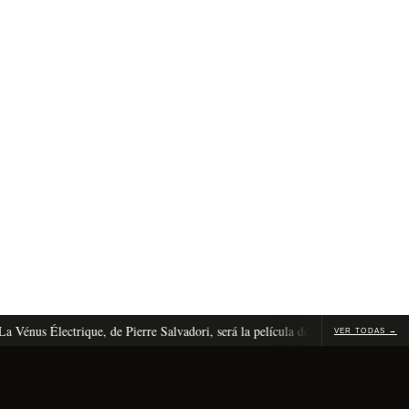
s Électrique, de Pierre Salvadori, será la película de apertura de Cannes 2026
VER TODAS →