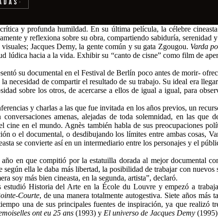
adas
›
rítica y profunda humildad. En su última película, la célebre cineast
amente y reflexiona sobre su obra, compartiendo sabiduría, serenidad y e
rtes visuales; Jacques Demy, la gente común y su gata Zgougou.
Varda p
ud lúdica hacia a la vida. Exhibir su “canto de cisne” como film de ape
entó su documental en el Festival de Berlín poco antes de morir- ofrece
n y la necesidad de compartir el resultado de su trabajo. Su ideal era lleg
sidad sobre los otros, de acercarse a ellos de igual a igual, para obse
rencias y charlas a las que fue invitada en los años previos, un recur
Son conversaciones amenas, alejadas de toda solemnidad, en las que d
 cine en el mundo. Agnès también habla de sus preocupaciones polític
cción o el documental, o desdibujando los límites entre ambas cosas, V
sta se convierte así en un intermediario entre los personajes y el públi
 año en que compitió por la estatuilla dorada al mejor documental c
 según ella le daba más libertad, la posibilidad de trabajar con nuevos
era soy más bien cineasta, en la segunda, artista”, declaró.
estudió Historia del Arte en la École du Louvre y empezó a trabajar
ointe-Courte
, de una manera totalmente autogestiva. Siete años más 
iempo una de sus principales fuentes de inspiración, ya que realizó t
emoiselles ont eu 25 ans
(1993) y
El universo de Jacques Demy
(1995)