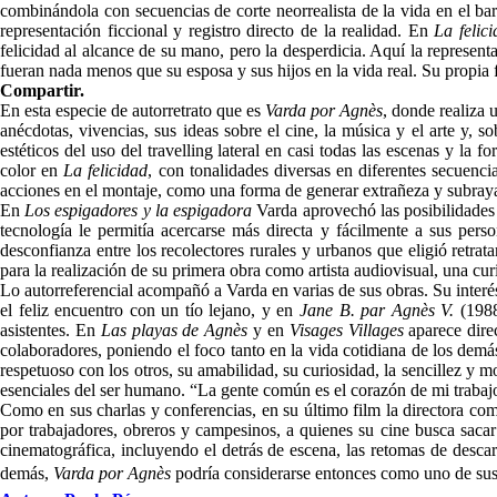
combinándola con secuencias de corte neorrealista de la vida en el bar
representación ficcional y registro directo de la realidad. En
La felic
felicidad al alcance de su mano, pero la desperdicia. Aquí la represent
fueran nada menos que su esposa y sus hijos en la vida real. Su propia f
Compartir.
En esta especie de autorretrato que es
Varda por Agnès
, donde realiza 
anécdotas, vivencias, sus ideas sobre el cine, la música y el arte y,
estéticos del uso del travelling lateral en casi todas las escenas y l
color en
La felicidad
, con tonalidades diversas en diferentes secuenci
acciones en el montaje, como una forma de generar extrañeza y subrayar
En
Los espigadores y la espigadora
Varda aprovechó las posibilidades 
tecnología le permitía acercarse más directa y fácilmente a sus perso
desconfianza entre los recolectores rurales y urbanos que eligió retra
para la realización de su primera obra como artista audiovisual, una curi
Lo autorreferencial acompañó a Varda en varias de sus obras. Su interé
el feliz encuentro con un tío lejano, y en
Jane B. par Agnès V.
(1988)
asistentes. En
Las playas de Agnès
y en
Visages Villages
aparece dire
colaboradores, poniendo el foco tanto en la vida cotidiana de los dem
respetuoso con los otros, su amabilidad, su curiosidad, la sencillez y m
esenciales del ser humano. “La gente común es el corazón de mi traba
Como en sus charlas y conferencias, en su último film la directora comp
por trabajadores, obreros y campesinos, a quienes su cine busca sacar 
cinematográfica, incluyendo el detrás de escena, las retomas de descart
demás,
Varda por Agnès
podría considerarse entonces como uno de su