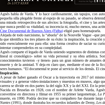
Entr
reserva tu lugar
De LUCY KERR
Agnès habla de Varda. Y lo hace cariñosamente, sin tapujos, con autoc
pequeña silla plegable frente al espejo de su pasado, se observa detenid
una mirada retrospectiva de sus afectos: la fotografía, el cine y las a
que nunca perdió su vitalidad, su inocencia ni, mucho menos, una actit
Cine Documental de Buenos Aires (Fidba)
eligió para homenajearla.
Alejada de todo narcisismo, la “abuela” de la Nouvelle Vague –que pres
la que identifica los tres pilares de su éxito: la inspiración, la creació
sido esencialmente eso para ella: una forma creativa de saciar su curio
intentar comprenderlos en su complejidad.
Agnés comparte el legado de Varda uniendo segmentos de distintas confe
lineal ni cronológico- sobre su vida personal y su obra artística. 
conocimientos tuvieron –y tienen- para un gran número de amantes del
muerte y de la amistad. Y deja en claro que, mediante el uso de la fi
seres humanos. “El documental te pone al servicio de los demás. El cinea
Inspiración.
A pesar de haber ganado el Oscar a la trayectoria en 2017 (el mismo
visuales y a generar video-instalaciones y muestras en museos, algo que
carrera se divide en dos partes: la del siglo XX y la del XXI. En la prim
Nacida en Bruselas en 1928, con el nombre de Arlette Varda, Agnès 
convertirse en directora y filmar en 1955 su primer largometraje,
La P
muerte, en 1990. Podría decirse que su compañero fue durante largo t
Nantes
(1991), donde ilustraba los recuerdos infantiles de Demy,
Les d