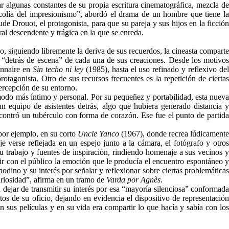
r algunas constantes de su propia escritura cinematográfica, mezcla de
colía del impresionismo”, abordó el drama de un hombre que tiene l
de Drouot, el protagonista, para que su pareja y sus hijos en la ficción
ral descendente y trágica en la que se enreda.
o, siguiendo libremente la deriva de sus recuerdos, la cineasta comparte
el “detrás de escena” de cada una de sus creaciones. Desde los motivos
Bonnaire en
Sin techo ni ley
(1985), hasta el uso refinado y reflexivo de
otagonista. Otro de sus recursos frecuentes es la repetición de cierta
ercepción de su entorno.
 modo más íntimo y personal. Por su pequeñez y portabilidad, esta nuev
un equipo de asistentes detrás, algo que hubiera generado distancia y
encontró un tubérculo con forma de corazón. Ese fue el punto de partida
 por ejemplo, en su corto
Uncle Yanco
(1967), donde recrea lúdicamente
e verse reflejada en un espejo junto a la cámara, el fotógrafo y otro
 trabajo y fuentes de inspiración, rindiendo homenaje a sus vecinos 
ir con el público la emoción que le producía el encuentro espontáneo y
odino y su interés por señalar y reflexionar sobre ciertas problemáticas
uriosidad”, afirma en un tramo de
Varda por Agnès
.
 dejar de transmitir su interés por esa “mayoría silenciosa” conformada
os de su oficio, dejando en evidencia el dispositivo de representación
en sus películas y en su vida era compartir lo que hacía y sabía con los