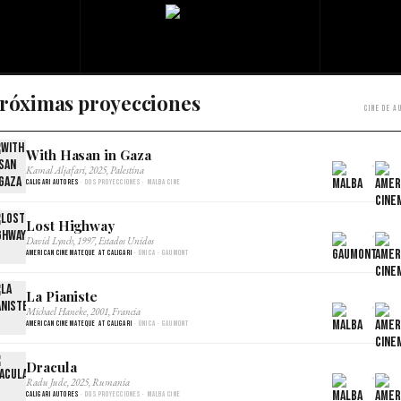
róximas proyecciones
Cine de a
With Hasan in Gaza
×
Kamal Aljafari, 2025, Palestina
Caligari Autores
· Dos proyecciones · Malba Cine
Lost Highway
×
David Lynch, 1997, Estados Unidos
American Cinemateque at Caligari
· Única · Gaumont
La Pianiste
×
Michael Haneke, 2001, Francia
American Cinemateque at Caligari
· Única · Gaumont
Dracula
×
Radu Jude, 2025, Rumania
Caligari Autores
· Dos proyecciones · Malba Cine