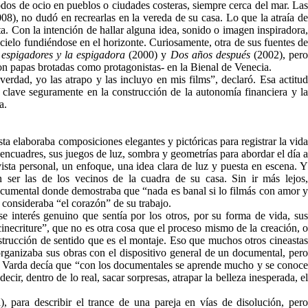
odos de ocio en pueblos o ciudades costeras, siempre cerca del mar. Las
08), no dudó en recrearlas en la vereda de su casa. Lo que la atraía de
ta. Con la intención de hallar alguna idea, sonido o imagen inspiradora,
 cielo fundiéndose en el horizonte. Curiosamente, otra de sus fuentes de
 espigadores y la espigadora
(2000) y
Dos años después
(2002), per
con papas brotadas como protagonistas- en la Bienal de Venecia.
erdad, yo las atrapo y las incluyo en mis films”, declaró. Esa actitud
ue clave seguramente en la construcción de la autonomía financiera y la
a.
a elaboraba composiciones elegantes y pictóricas para registrar la vida
encuadres, sus juegos de luz, sombra y geometrías para abordar el día a
sta personal, un enfoque, una idea clara de luz y puesta en escena. Y
n ser las de los vecinos de la cuadra de su casa. Sin ir más lejos,
 documental donde demostraba que “nada es banal si lo filmás con amor 
 consideraba “el corazón” de su trabajo.
se interés genuino que sentía por los otros, por su forma de vida, sus
inecriture”, que no es otra cosa que el proceso mismo de la creación, o
nstrucción de sentido que es el montaje. Eso que muchos otros cineastas
organizaba sus obras con el dispositivo general de un documental, pero
do, Varda decía que “con los documentales se aprende mucho y se conoce
ecir, dentro de lo real, sacar sorpresas, atrapar la belleza inesperada, el
 para describir el trance de una pareja en vías de disolución, per