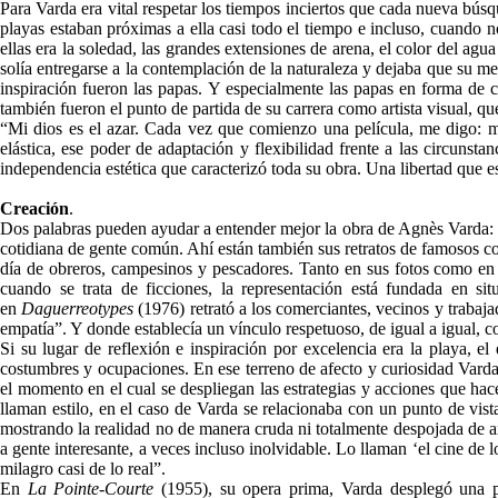
Para Varda era vital respetar los tiempos inciertos que cada nueva bús
playas estaban próximas a ella casi todo el tiempo e incluso, cuando 
ellas era la soledad, las grandes extensiones de arena, el color del ag
solía entregarse a la contemplación de la naturaleza y dejaba que su me
inspiración fueron las papas. Y especialmente las papas en forma de 
también fueron el punto de partida de su carrera como artista visual, 
“Mi dios es el azar. Cada vez que comienzo una película, me digo: mi 
elástica, ese poder de adaptación y flexibilidad frente a las circunst
independencia estética que caracterizó toda su obra. Una libertad que est
Creación
.
Dos palabras pueden ayudar a entender mejor la obra de Agnès Varda: rea
cotidiana de gente común. Ahí están también sus retratos de famosos co
día de obreros, campesinos y pescadores. Tanto en sus fotos como en 
cuando se trata de ficciones, la representación está fundada en sit
en
Daguerreotypes
(1976) retrató a los comerciantes, vecinos y trabaj
empatía”. Y donde establecía un vínculo respetuoso, de igual a igual, 
Si su lugar de reflexión e inspiración por excelencia era la playa, el
costumbres y ocupaciones. En ese terreno de afecto y curiosidad Varda d
el momento en el cual se despliegan las estrategias y acciones que hac
llaman estilo, en el caso de Varda se relacionaba con un punto de vist
mostrando la realidad no de manera cruda ni totalmente despojada de ar
a gente interesante, a veces incluso inolvidable. Lo llaman ‘el cine de lo
milagro casi de lo real”.
En
La Pointe-Courte
(1955), su opera prima, Varda desplegó una pue