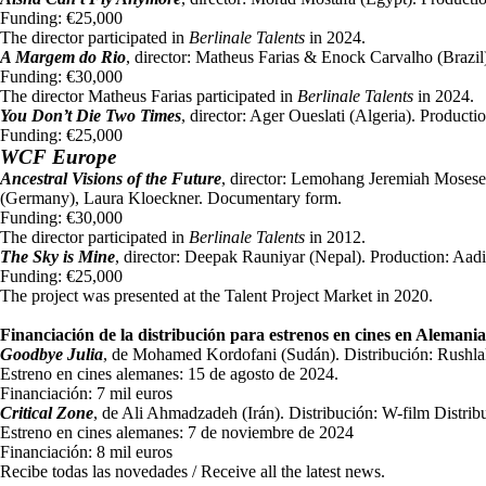
Funding: €25,000
The director participated in
Berlinale Talents
in 2024.
A Margem do Rio
, director: Matheus Farias & Enock Carvalho (Brazil
Funding: €30,000
The director Matheus Farias participated in
Berlinale Talents
in 2024.
You Don’t Die Two Times
, director: Ager Oueslati (Algeria). Product
Funding: €25,000
WCF Europe
Ancestral Visions of the Future
, director: Lemohang Jeremiah Mosese
(Germany), Laura Kloeckner. Documentary form.
Funding: €30,000
The director participated in
Berlinale Talents
in 2012.
The Sky is Mine
, director: Deepak Rauniyar (Nepal). Production: Aad
Funding: €25,000
The project was presented at the Talent Project Market in 2020.
Financiación de la distribución para estrenos en cines en Alemania
Goodbye Julia
, de Mohamed Kordofani (Sudán). Distribución: Rushla
Estreno en cines alemanes: 15 de agosto de 2024.
Financiación: 7 mil euros
Critical Zone
, de Ali Ahmadzadeh (Irán). Distribución: W-film Distrib
Estreno en cines alemanes: 7 de noviembre de 2024
Financiación: 8 mil euros
Recibe todas las novedades / Receive all the latest news.