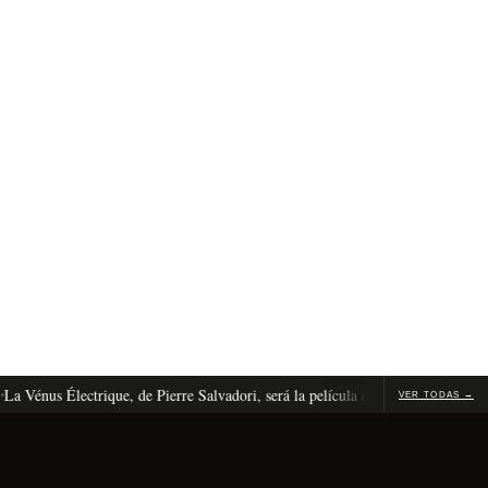
nus Électrique, de Pierre Salvadori, será la película de apertura de Cannes 20
VER TODAS →