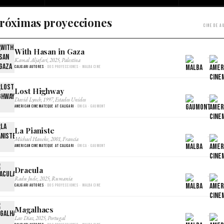
róximas proyecciones
Cine de a
With Hasan in Gaza
×
Kamal Aljafari, 2025, Palestina
Caligari Autores
· Dos proyecciones · Malba Cine
Lost Highway
×
David Lynch, 1997, Estados Unidos
American Cinemateque at Caligari
· Única · Gaumont
La Pianiste
×
Michael Haneke, 2001, Francia
American Cinemateque at Caligari
· Única · Gaumont
Dracula
×
Radu Jude, 2025, Rumania
Caligari Autores
· Dos proyecciones · Malba Cine
Magalhaes
×
Lav Diaz, 2025, Portugal