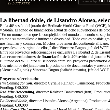
Entr
reserva tu lugar
De LUCY KERR
La libertad doble, de Lisandro Alonso, sel
En la 40ª sesión del jurado del Berlinale World Cinema Fund (WCF), lo
y Sudán. El fondo de financiación actual de ocho subvenciones de prod
“En un momento en que la complejidad del mundo a menudo se suprim
en toda su maravillosa e intrincada diversidad. Todo esto es posible gr
nos fascinan y conmueven. Muchos provienen del continente africano, 
especiales que surgirán de ellos,” dice Vincenzo Bugno, jefe del WCF.
Entre los proyectos seleccionados se encuentra La libertad 2, de Lisand
Las recomendaciones de financiación de la 40ª sesión del jurado
El jurado del WCF hizo su selección entre 195 proyectos presentados d
Los miembros del jurado son la productora de documentales y asesora c
(Alemania/Egipto) y Vincenzo Bugno (Italia/Alemania), jefe del WCF.
Proyectos seleccionados
I’m Coming for You
, director: Cyrielle Raingou (Cameroon). Produc
Funding: €40,000
Red Mist Descending
, director: Rakhsan Banietemad (Iran). Produc
Funding: €40,000
La libertad doble
, director: Lisandro Alonso (Argentina). Production:
Funding: €30,000
Aisha Can’t Fly Anymore
, director: Morad Mostafa (Egypt). Producti