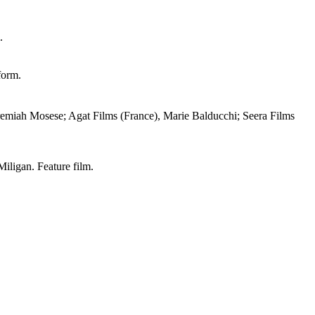
.
form.
emiah Mosese; Agat Films (France), Marie Balducchi; Seera Films
iligan. Feature film.