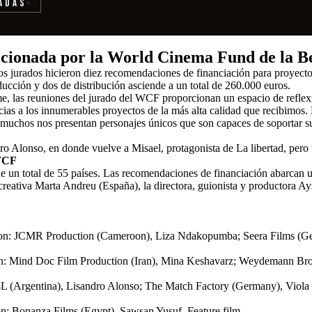
adas
›
eccionada por la World Cinema Fund de la B
s jurados hicieron diez recomendaciones de financiación para proyectos
ucción y dos de distribución asciende a un total de 260.000 euros.
e, las reuniones del jurado del WCF proporcionan un espacio de ref
acias a los innumerables proyectos de la más alta calidad que recibimos
muchos nos presentan personajes únicos que son capaces de soportar su
ro Alonso, en donde vuelve a Misael, protagonista de La libertad, pero 
 WCF
e un total de 55 países. Las recomendaciones de financiación abarcan u
reativa Marta Andreu (España), la directora, guionista y productora Ay
tion: JCMR Production (Cameroon), Liza Ndakopumba; Seera Films (Ge
tion: Mind Doc Film Production (Iran), Mina Keshavarz; Weydemann Br
 4L (Argentina), Lisandro Alonso; The Match Factory (Germany), Viola 
on: Bonanza Films (Egypt), Sawsan Yusuf. Feature film.