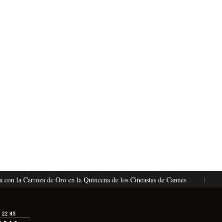
 la Carroza de Oro en la Quincena de los Cineastas de Cannes
La Vé
· 22 hs