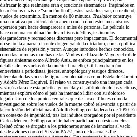
disfrazar lo que realmente eran ejecuciones sistemáticas. Inspirados en
los métodos nazis de “solución final”, estos traslados eran, en realidad,
vuelos de exterminio. En menos de 80 minutos,
Traslados
construye
una narrativa que articula de manera cruda cómo estos mecanismos
operaron para hacer desaparecer a miles de personas. La película lo
hace con una combinación de archivos inéditos, testimonios
desgarradores y recreaciones discretas pero impactantes. El documental
no se limita a narrar el contexto general de la dictadura, con su política
sistemática de represión y terror. Aunque introduce hechos conocidos,
como las primeras marchas de las Madres de Plaza de Mayo y el rol de
figuras siniestras como Alfredo Astiz, se enfoca principalmente en los
detalles de los vuelos de la muerte. Para ello, Gil Lavedra reúne
entrevistas a periodistas, jueces, antropólogos y testigos directos,
intercalando las voces de figuras emblemáticas como Estela de Carlotto
y Adolfo Pérez Esquivel. El relato va construyendo una imagen cada
vez más clara de esta práctica genocida y el sufrimiento de las víctimas,
mientras explora cómo el país ha intentado lidiar con su doloroso
legado. Uno de los puntos centrales que destaca el film es cómo la
investigación sobre los vuelos de la muerte cobró relevancia a partir de
la confesión del oficial naval Adolfo Scilingo en la década de 1990. En
un contexto de impunidad, tras los indultos otorgados por el presidente
Carlos Menem, Scilingo admitió haber participado en estos vuelos.
Relató cómo se drogaba a los prisioneros antes de lanzarlos al vacío
desde aviones como el Skyvan PA-51, uno de los cuales fue