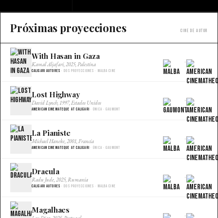
Próximas proyecciones
Cine de autor
With Hasan in Gaza
×
Kamal Aljafari, 2025, Palestina
Caligari Autores
· Dos proyecciones · Malba Cine
Lost Highway
×
David Lynch, 1997, Estados Unidos
American Cinemateque at Caligari
· Única · Gaumont
La Pianiste
×
Michael Haneke, 2001, Francia
American Cinemateque at Caligari
· Única · Gaumont
Dracula
×
Radu Jude, 2025, Rumania
Caligari Autores
· Dos proyecciones · Malba Cine
Magalhaes
×
Lav Diaz, 2025, Portugal