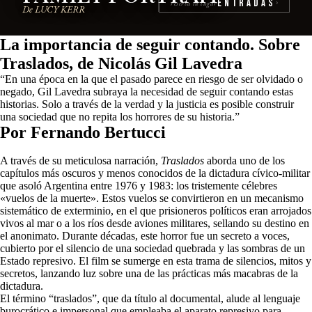
Entradas
reserva tu lugar
›
De LUCY KERR
La importancia de seguir contando. Sobre
Traslados, de Nicolás Gil Lavedra
“En una época en la que el pasado parece en riesgo de ser olvidado o
negado, Gil Lavedra subraya la necesidad de seguir contando estas
historias. Solo a través de la verdad y la justicia es posible construir
una sociedad que no repita los horrores de su historia.”
Por Fernando Bertucci
A través de su meticulosa narración,
Traslados
aborda uno de los
capítulos más oscuros y menos conocidos de la dictadura cívico-militar
que asoló Argentina entre 1976 y 1983: los tristemente célebres
«vuelos de la muerte». Estos vuelos se convirtieron en un mecanismo
sistemático de exterminio, en el que prisioneros políticos eran arrojados
vivos al mar o a los ríos desde aviones militares, sellando su destino en
el anonimato. Durante décadas, este horror fue un secreto a voces,
cubierto por el silencio de una sociedad quebrada y las sombras de un
Estado represivo. El film se sumerge en esta trama de silencios, mitos y
secretos, lanzando luz sobre una de las prácticas más macabras de la
dictadura.
El término “traslados”, que da título al documental, alude al lenguaje
burocrático e impersonal que empleaba el aparato represivo para