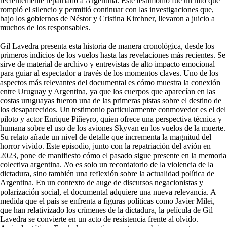
recientemente repatriado a Argentina. Este testimonio fue un hito que
rompió el silencio y permitió continuar con las investigaciones que,
bajo los gobiernos de Néstor y Cristina Kirchner, llevaron a juicio a
muchos de los responsables.
Gil Lavedra presenta esta historia de manera cronológica, desde los
primeros indicios de los vuelos hasta las revelaciones más recientes. Se
sirve de material de archivo y entrevistas de alto impacto emocional
para guiar al espectador a través de los momentos claves. Uno de los
aspectos más relevantes del documental es cómo muestra la conexión
entre Uruguay y Argentina, ya que los cuerpos que aparecían en las
costas uruguayas fueron una de las primeras pistas sobre el destino de
los desaparecidos. Un testimonio particularmente conmovedor es el del
piloto y actor Enrique Piñeyro, quien ofrece una perspectiva técnica y
humana sobre el uso de los aviones Skyvan en los vuelos de la muerte.
Su relato añade un nivel de detalle que incrementa la magnitud del
horror vivido. Este episodio, junto con la repatriación del avión en
2023, pone de manifiesto cómo el pasado sigue presente en la memoria
colectiva argentina.
N
o es solo un recordatorio de la violencia de la
dictadura, sino también una reflexión sobre la actualidad política de
Argentina. En un contexto de auge de discursos negacionistas y
polarización social, el documental adquiere una nueva relevancia. A
medida que el país se enfrenta a figuras políticas como Javier Milei,
que han relativizado los crímenes de la dictadura, la película de Gil
Lavedra se convierte en un acto de resistencia frente al olvido.