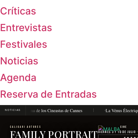
Críticas
Entrevistas
Festivales
Noticias
Agenda
Reserva de Entradas
 la Quincena de los Cineastas de Cannes
La Vénus Électrique, de Pi
NOTICIAS
CALIGARI AUTORES
Cine
FAMILY PORTRAIT
Viernes 3 y 10 de julio 