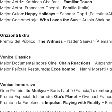
Mejor Actriz: Kathleen Chalfant –
Familiar Touch
Mejor Actor: Francesco Gheghi –
Familia
(Italia)
Mejor Guion:
Happy Holidays
– Scandar Copti (Palestina/Al
Mejor Cortometraje:
Who Loves the Sun
– Arshia Shakiba
Orizzonti Extra
Premio del Público:
The Witness
– Nader Saeivar (Alemani
Venice Classics
Mejor Documental sobre Cine:
Chain Reactions
– Alexandr
Mejor Película Restaurada:
Ecce bombo
– Nanni Moretti (Ita
Venice Immersive
Gran Premio:
Ito Meikyu
– Boris Labbé (Francia/Luxemburg
Premio Especial del Jurado:
Oto’s Planet
– Gwenael Franço
Premio a la Excelencia:
Impulse: Playing with Reality
– Bar