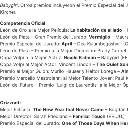
Babygirl
. Otros premios incluyeron el Premio Especial del
Kircher.
Competencia Oficial
León de Oro a la Mejor Película:
La habitación de al lado
– 
León de Plata – Gran Premio del Jurado:
Vermiglio
– Maura 
Premio Especial del Jurado:
April
– Dea Kulumbegashvili (Ge
León de Plata – Premio a la Mejor Dirección: Brady Corbet
Copa Volpi a la Mejor Actriz:
Nicole Kidman
– Babygirl (EE
Copa Volpi al Mejor Actor: Vincent Lindon –
The Quiet So
Premio al Mejor Guion: Murilo Hauser y Heitor Lorega –
Ai
Premio Marcello Mastroianni al Mejor Talento Joven: Paul 
León del Futuro – Premio “Luigi de Laurentiis” a la Mejor 
Orizzonti
Mejor Película:
The New Year that Never Came
– Bogdan 
Mejor Director: Sarah Friedland –
Familiar Touch
(EE.UU.)
Premio Especial del Jurado:
One of Those Days When He