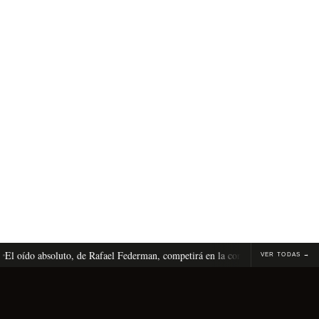
o absoluto, de Rafael Federman, competirá en la competencia internacional de 
VER TODAS →