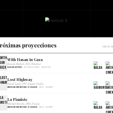
róximas proyecciones
Cine de a
With Hasan in Gaza
×
Kamal Aljafari, 2025, Palestina
Caligari Autores
· Dos proyecciones · Malba Cine
Lost Highway
×
David Lynch, 1997, Estados Unidos
American Cinemateque at Caligari
· Única · Gaumont
La Pianiste
×
Michael Haneke, 2001, Francia
American Cinemateque at Caligari
· Única · Gaumont