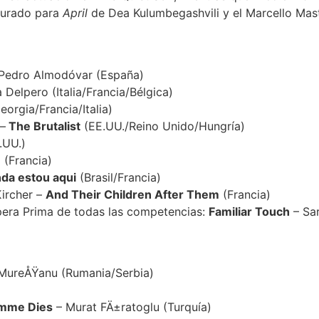
 Jurado para
April
de Dea Kulumbegashvili y el Marcello Mast
Pedro Almodóvar (España)
Delpero (Italia/Francia/Bélgica)
orgia/Francia/Italia)
 –
The Brutalist
(EE.UU./Reino Unido/Hungría)
.UU.)
n
(Francia)
nda estou aqui
(Brasil/Francia)
Kircher –
And Their Children After Them
(Francia)
Ópera Prima de todas las competencias:
Familiar Touch
– Sar
MureÅŸanu (Rumania/Serbia)
mme Dies
– Murat FÄ±ratoglu (Turquía)