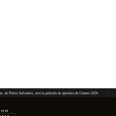
erre Salvadori, será la película de apertura de Cannes 2026
El oíd
· 22 hs