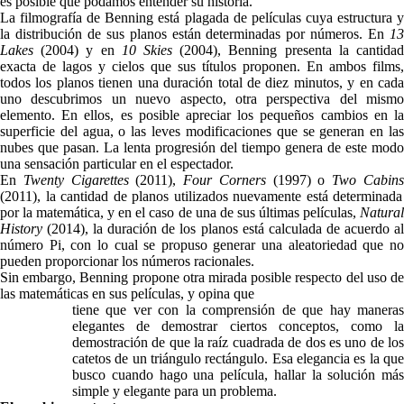
es posible que podamos entender su historia.
La filmografía de Benning está plagada de películas cuya estructura y
la distribución de sus planos están determinadas por números. En
13
Lakes
(2004) y en
10 Skies
(2004), Benning presenta la cantida
exacta de lagos y cielos que sus títulos proponen. En ambos films,
todos los planos tienen una duración total de diez minutos, y en cada
uno descubrimos un nuevo aspecto, otra perspectiva del mismo
elemento. En ellos, es posible apreciar los pequeños cambios en la
superficie del agua, o las leves modificaciones que se generan en las
nubes que pasan. La lenta progresión del tiempo genera de este modo
una sensación particular en el espectador.
En
Twenty Cigarettes
(2011),
Four Corners
(1997) o
Two Cabin
(2011), la cantidad de planos utilizados nuevamente está determinada
por la matemática, y en el caso de una de sus últimas películas,
Natural
History
(2014), la duración de los planos está calculada de acuerdo al
número Pi, con lo cual se propuso generar una aleatoriedad que no
pueden proporcionar los números racionales.
Sin embargo, Benning propone otra mirada posible respecto del uso de
las matemáticas en sus películas, y opina que
tiene que ver con la comprensión de que hay maneras
elegantes de demostrar ciertos conceptos, como la
demostración de que la raíz cuadrada de dos es uno de los
catetos de un triángulo rectángulo. Esa elegancia es la que
busco cuando hago una película, hallar la solución más
simple y elegante para un problema.