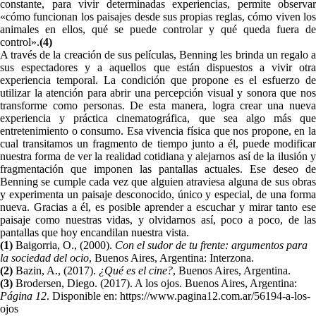
constante, para vivir determinadas experiencias, permite observar
«cómo funcionan los paisajes desde sus propias reglas, cómo viven los
animales en ellos, qué se puede controlar y qué queda fuera de
control».
(
4)
A través de la creación de sus películas, Benning les brinda un regalo a
sus espectadores y a aquellos que están dispuestos a vivir otra
experiencia temporal. La condición que propone es el esfuerzo de
utilizar la atención para abrir una percepción visual y sonora que nos
transforme como personas. De esta manera, logra crear una nueva
experiencia y práctica cinematográfica, que sea algo más que
entretenimiento o consumo. Esa vivencia física que nos propone, en la
cual transitamos un fragmento de tiempo junto a él, puede modificar
nuestra forma de ver la realidad cotidiana y alejarnos así de la ilusión y
fragmentación que imponen las pantallas actuales. Ese deseo de
Benning se cumple cada vez que alguien atraviesa alguna de sus obras
y experimenta un paisaje desconocido, único y especial, de una forma
nueva. Gracias a él, es posible aprender a escuchar y mirar tanto ese
paisaje como nuestras vidas, y olvidarnos así, poco a poco, de las
pantallas que hoy encandilan nuestra vista.
(1)
Baigorria, O., (2000).
Con el sudor de tu frente: argumentos para
la sociedad del ocio
, Buenos Aires, Argentina: Interzona.
(2)
Bazin, A., (2017).
¿Qué es el cine?
, Buenos Aires, Argentina.
(3)
Brodersen, Diego. (2017). A los ojos. Buenos Aires, Argentina:
Página 12
. Disponible en: https://www.pagina12.com.ar/56194-a-los-
ojos