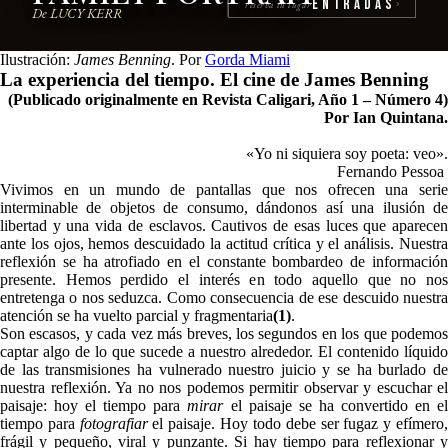
Entradas
reserva tu lugar
›
De LUCY KERR
Ilustración:
James Benning
. Por
Gorda Miami
La experiencia del tiempo. El cine de James Benning
(Publicado originalmente en Revista Caligari, Año 1 – Número 4)
Por Ian Quintana.
«Yo ni siquiera soy poeta: veo».
Fernando Pessoa
Vivimos en un mundo de pantallas que nos ofrecen una serie
interminable de objetos de consumo, dándonos así una ilusión de
libertad y una vida de esclavos. Cautivos de esas luces que aparecen
ante los ojos, hemos descuidado la actitud crítica y el análisis. Nuestra
reflexión se ha atrofiado en el constante bombardeo de información
presente. Hemos perdido el interés en todo aquello que no nos
entretenga o nos seduzca. Como consecuencia de ese descuido nuestra
atención se ha vuelto parcial y fragmentaria
(1)
.
Son escasos, y cada vez más breves, los segundos en los que podemos
captar algo de lo que sucede a nuestro alrededor. El contenido líquido
de las transmisiones ha vulnerado nuestro juicio y se ha burlado de
nuestra reflexión. Ya no nos podemos permitir observar y escuchar el
paisaje: hoy el tiempo para
mirar
el paisaje se ha convertido en e
tiempo para
fotografiar
el paisaje. Hoy todo debe ser fugaz y efímero
frágil y pequeño, viral y punzante. Si hay tiempo para reflexionar y