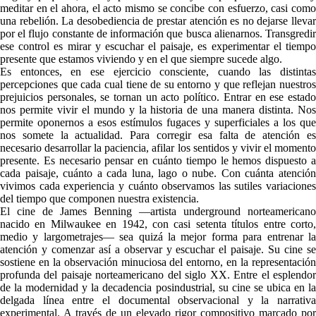
meditar en el ahora, el acto mismo se concibe con esfuerzo, casi como
una rebelión. La desobediencia de prestar atención es no dejarse llevar
por el flujo constante de información que busca alienarnos. Transgredir
ese control es mirar y escuchar el paisaje, es experimentar el tiempo
presente que estamos viviendo y en el que siempre sucede algo.
Es entonces, en ese ejercicio consciente, cuando las distintas
percepciones que cada cual tiene de su entorno y que reflejan nuestros
prejuicios personales, se tornan un acto político. Entrar en ese estado
nos permite vivir el mundo y la historia de una manera distinta. Nos
permite oponernos a esos estímulos fugaces y superficiales a los que
nos somete la actualidad. Para corregir esa falta de atención es
necesario desarrollar la paciencia, afilar los sentidos y vivir el momento
presente. Es necesario pensar en cuánto tiempo le hemos dispuesto a
cada paisaje, cuánto a cada luna, lago o nube. Con cuánta atención
vivimos cada experiencia y cuánto observamos las sutiles variaciones
del tiempo que componen nuestra existencia.
El cine de James Benning —artista underground norteamericano
nacido en Milwaukee en 1942, con casi setenta títulos entre corto,
medio y largometrajes— sea quizá la mejor forma para entrenar la
atención y comenzar así a observar y escuchar el paisaje. Su cine se
sostiene en la observación minuciosa del entorno, en la representación
profunda del paisaje norteamericano del siglo XX. Entre el esplendor
de la modernidad y la decadencia posindustrial, su cine se ubica en la
delgada línea entre el documental observacional y la narrativa
experimental. A través de un elevado rigor compositivo marcado por