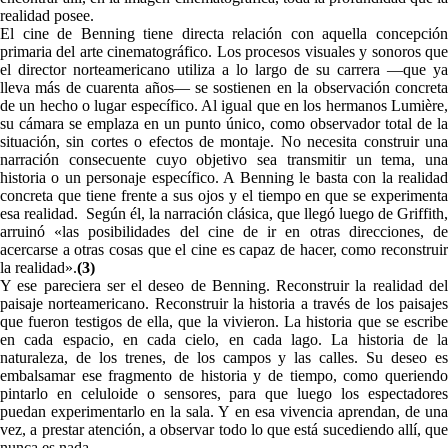
realidad posee.
El cine de Benning tiene directa relación con aquella concepción
primaria del arte cinematográfico. Los procesos visuales y sonoros que
el director norteamericano utiliza a lo largo de su carrera —que ya
lleva más de cuarenta años— se sostienen en la observación concreta
de un hecho o lugar específico. Al igual que en los hermanos Lumière,
su cámara se emplaza en un punto único, como observador total de la
situación, sin cortes o efectos de montaje. No necesita construir una
narración consecuente cuyo objetivo sea transmitir un tema, una
historia o un personaje específico. A Benning le basta con la realidad
concreta que tiene frente a sus ojos y el tiempo en que se experimenta
esa realidad. Según él, la narración clásica, que llegó luego de Griffith,
arruinó «las posibilidades del cine de ir en otras direcciones, de
acercarse a otras cosas que el cine es capaz de hacer, como reconstruir
la realidad».
(
3)
Y ese pareciera ser el deseo de Benning. Reconstruir la realidad del
paisaje norteamericano. Reconstruir la historia a través de los paisajes
que fueron testigos de ella, que la vivieron. La historia que se escribe
en cada espacio, en cada cielo, en cada lago. La historia de la
naturaleza, de los trenes, de los campos y las calles. Su deseo es
embalsamar ese fragmento de historia y de tiempo, como queriendo
pintarlo en celuloide o sensores, para que luego los espectadores
puedan experimentarlo en la sala. Y en esa vivencia aprendan, de una
vez, a prestar atención, a observar todo lo que está sucediendo allí, que
nunca es nada.