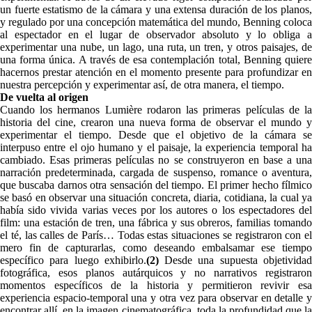
un fuerte estatismo de la cámara y una extensa duración de los planos,
y regulado por una concepción matemática del mundo, Benning coloca
al espectador en el lugar de observador absoluto y lo obliga a
experimentar una nube, un lago, una ruta, un tren, y otros paisajes, de
una forma única. A través de esa contemplación total, Benning quiere
hacernos prestar atención en el momento presente para profundizar en
nuestra percepción y experimentar así, de otra manera, el tiempo.
De vuelta al origen
Cuando los hermanos Lumière rodaron las primeras películas de la
historia del cine, crearon una nueva forma de observar el mundo y
experimentar el tiempo. Desde que el objetivo de la cámara se
interpuso entre el ojo humano y el paisaje, la experiencia temporal ha
cambiado. Esas primeras películas no se construyeron en base a una
narración predeterminada, cargada de suspenso, romance o aventura,
que buscaba darnos otra sensación del tiempo. El primer hecho fílmico
se basó en observar una situación concreta, diaria, cotidiana, la cual ya
había sido vivida varias veces por los autores o los espectadores del
film: una estación de tren, una fábrica y sus obreros, familias tomando
el té, las calles de París… Todas estas situaciones se registraron con el
mero fin de capturarlas, como deseando embalsamar ese tiempo
específico para luego exhibirlo.
(
2)
Desde una supuesta objetivida
fotográfica, esos planos autárquicos y no narrativos registraron
momentos específicos de la historia y permitieron revivir esa
experiencia espacio-temporal una y otra vez para observar en detalle y
encontrar allí, en la imagen cinematográfica, toda la profundidad que la