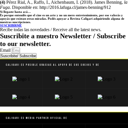
(4)
Pérez Rial, A., Raffo, I., Aichenbaum, I. (2018). James Benning,
la
Fuga
. Disponible en: http://2016.lafuga.cl/james-benning/912
Si llegaste hasta acá…
Es porque entendés que el cine es un arte y no un mero entretenimiento, por eso valorás y
apoyás que existan otras miradas. Podés apoyar a Revista Caligari adquiriendo alguna de
nuestras suscripciones.
SUSCRIBIRME
Recibe todas las novedades / Receive all the latest news.
Suscribite a nuestro Newsletter / Subscribe
to our newsletter.
Email
Suscribite/ Subscribe
Caligari es posible gracias al apoyo de sus socios y de
Caligari es Media Partner Oficial de