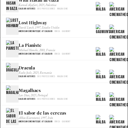
×
Kamal Aljafari, 2025, Palestina
Caligari Autores
· Dos proyecciones · Malba Cine
Lost Highway
×
David Lynch, 1997, Estados Unidos
American Cinemateque at Caligari
· Única · Gaumont
La Pianiste
×
Michael Haneke, 2001, Francia
American Cinemateque at Caligari
· Única · Gaumont
Dracula
×
Radu Jude, 2025, Rumania
Caligari Autores
· Dos proyecciones · Malba Cine
Magalhaes
×
Lav Diaz, 2025, Portugal
Caligari Autores
· Dos proyecciones · Malba Cine
El sabor de las cerezas
×
Abbas Kiarostami, 1997, Irán
American Cinemateque at Caligari
· Única · Gaumont