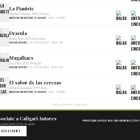
La Pianiste
×
Michael Haneke, 2001, Francia
American Cinemateque at Caligari
· Única · Gaumont
Dracula
×
Radu Jude, 2025, Rumania
Caligari Autores
· Dos proyecciones · Malba Cine
Magalhaes
×
Lav Diaz, 2025, Portugal
Caligari Autores
· Dos proyecciones · Malba Cine
El sabor de las cerezas
×
Abbas Kiarostami, 1997, Irán
American Cinemateque at Caligari
· Única · Gaumont
Fechas y horarios a confirmar
ociate a Caligari Autores
Proyecciones
Acceso web ilimitado
Newsletter
Y
espacio para el cine de autor
Asociarme