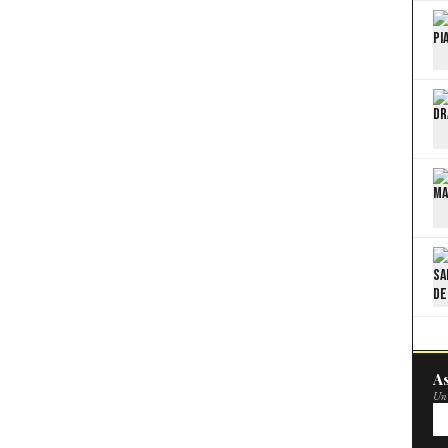
As
Un 