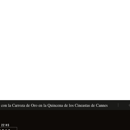
la Carroza de Oro en la Quincena de los Cineastas de Cannes
La Vén
· 22 hs