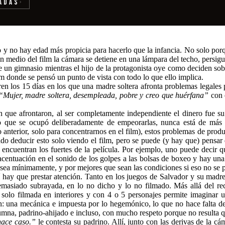
adas
›
 y no hay edad más propicia para hacerlo que la infancia. No solo porq
en medio del film la cámara se detiene en una lámpara del techo, persigu
de un gimnasio mientras el hijo de la protagonista oye como deciden s
lm donde se pensó un punto de vista con todo lo que ello implica.
en los 15 días en los que una madre soltera afronta problemas legales po
“Mujer, madre soltera, desempleada, pobre y creo que huérfana”
con e
ón que afrontaron, al ser completamente independiente el dinero fue 
rno que se ocupó deliberadamente de empeorarlas, nunca está de más
o anterior, solo para concentrarnos en el film), estos problemas de prod
do deducir esto solo viendo el film, pero se puede (y hay que) pensar 
 encuentran los fuertes de la película. Por ejemplo, uno puede decir 
centuación en el sonido de los golpes a las bolsas de boxeo y hay una 
sea mínimamente, y por mejores que sean las condiciones si eso no se p
 hay que prestar atención. Tanto en los juegos de Salvador y su madr
siado subrayada, en lo no dicho y lo no filmado. Más allá del recur
s solo filmada en interiores y con 4 o 5 personajes permite imaginar
: una mecánica e impuesta por lo hegemónico, lo que no hace falta dec
lumna, padrino-ahijado e incluso, con mucho respeto porque no resulta q
ace caso.”
le contesta su padrino. Allí, junto con las derivas de la c