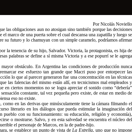
Por Nicolás Noviello
ue las obligaciones aun no atosigan sino también porque las decisiones
e el marco de una puerta sobre el cual descansa una zapatilla y luego se
obre su futuro y lo chamuyan con un simple caramelo, podríamos afirmar
r la tenencia de su hijo, Salvador. Victoria, la protagonista, es hija de
sas palabras se define a sí misma Victoria y a ese popurrí se le agreg
su mayor obstáculo. En Argentina las condiciones de producción nunca
 remarcar ese esfuerzo tan grande que Macri puso por entorpecer las
ucción lo que al parecer generaron fue una concentración en las técnicas
que las falencias del mismo están allí, en tecnicismos mal empleados y
que en ciertos momentos no se logra apreciar el sonido como “debería”
sensación constante, tal vez pequeña pero existe, de estar en medio de
iensa eso no existe.
e, como en las derivas que minúsculamente tiene la cámara filmando el
so literario en los diálogos que pueda estimular la imaginación del
 un pueblo con su funcionamiento: su educación, religión y economía),
irse o mostrarse. Salvo, y en esta salvedad se encuentra el núcleo del
uerible el personaje de Marcos, en la de padre-hijo.
ámara, se establece un punto de vista de
La Estrella
, uno que no impon