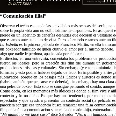
Entr
reserva tu lugar
De LUCY KERR
“Comunicación filial”
Observar el techo es una de las actividades más ociosas del ser humano
sobre la propia vida aún no están totalmente disponibles. Es así que si 
pierde en un laberinto de cañerías desnudas que decoran el vestuario 
que estamos ante su punto de vista. Pero sobre todo estamos ante un fi
La Estrella
es la primera película de Francisco Martin, en ella transcurr
un boxeador fallecido de quien cultivo el amor por el mismo deporte.
algo que nadie le perdona, apasionada por el boxeo.
El director, en una entrevista, comentaba los problemas de producci
fueron las ideales, pero la creación del film fue durante un gobie
producciones artísticas y culturales. Sin embargo (y esto no minimiza l
formales y esto podría haberse dejado de lado. Es imposible y arriesga
subrayados, porque en los pasajes más lúdicos y austeros es donde se
(habría también que pensarse ese debería), sin embargo hay una clara a
una pelea de boxeo. Esto solo se consigue pensando el sonido, aunque 
Como decía, en los momentos más lúdicos es donde el film vive y allí
contexto y lo no dicho. Es que hay una tendencia, por momentos dema
espectador y que ayuda a presentar un contexto social (la película e
pareciera ser que esa tendencia busca remarcar una falsa comunicación
film, en la única comunicación sincera: la de madre-hijo, entrenador-a
“Mi mamá no me hace caso”
dice Salvador
“No, a mí tampoco me h