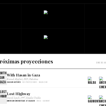
róximas proyecciones
Cine de a
With Hasan in Gaza
×
Kamal Aljafari, 2025, Palestina
Caligari Autores
· Dos proyecciones · Malba Cine
Lost Highway
×
David Lynch, 1997, Estados Unidos
American Cinemateque at Caligari
· Única · Gaumont