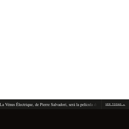
us Électrique, de Pierre Salvadori, será la película de apertura de Cannes 202
VER TODAS →