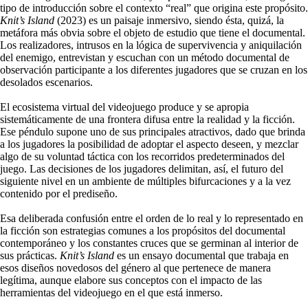
tipo de introducción sobre el contexto “real” que origina este propósito.
Knit’s Island
(2023) es un paisaje inmersivo, siendo ésta, quizá, la
metáfora más obvia sobre el objeto de estudio que tiene el documental.
Los realizadores, intrusos en la lógica de supervivencia y aniquilación
del enemigo, entrevistan y escuchan con un método documental de
observación participante a los diferentes jugadores que se cruzan en los
desolados escenarios.
El ecosistema virtual del videojuego produce y se apropia
sistemáticamente de una frontera difusa entre la realidad y la ficción.
Ese péndulo supone uno de sus principales atractivos, dado que brinda
a los jugadores la posibilidad de adoptar el aspecto deseen, y mezclar
algo de su voluntad táctica con los recorridos predeterminados del
juego. Las decisiones de los jugadores delimitan, así, el futuro del
siguiente nivel en un ambiente de múltiples bifurcaciones y a la vez
contenido por el prediseño.
Esa deliberada confusión entre el orden de lo real y lo representado en
la ficción son estrategias comunes a los propósitos del documental
contemporáneo y los constantes cruces que se germinan al interior de
sus prácticas.
Knit’s Island
es un ensayo documental que trabaja en
esos diseños novedosos del género al que pertenece de manera
legítima, aunque elabore sus conceptos con el impacto de las
herramientas del videojuego en el que está inmerso.