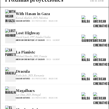
Cine de autor
With Hasan in Gaza
×
Kamal Aljafari, 2025, Palestina
Caligari Autores
· Dos proyecciones · Malba Cine
Lost Highway
×
David Lynch, 1997, Estados Unidos
American Cinemateque at Caligari
· Única · Gaumont
La Pianiste
×
Michael Haneke, 2001, Francia
American Cinemateque at Caligari
· Única · Gaumont
Dracula
×
Radu Jude, 2025, Rumania
Caligari Autores
· Dos proyecciones · Malba Cine
Magalhaes
×
Lav Diaz, 2025, Portugal
Caligari Autores
· Dos proyecciones · Malba Cine