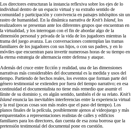
Los directores estructuran la instancia reflexiva sobre los ejes de lo
individual dentro de un espacio virtual y su extraño sentido de
comunidad y participación y convivencia en paisajes inhóspitos sin un
rastro de humanidad. En la dinámica narrativa de
Knit’s Island,
los
realizadores se presentan ante los diferentes grupos que encuentran en
la virtualidad, y los interrogan con el fin de abordar algo de la
dimensión personal y privada de la vida de los jugadores mientras la
trama del juego avanza. Las conversaciones contemplan las
tramas
familiares de los jugadores con sus hijos, o con sus padres, y en lo
móviles que encuentran para invertir numerosas horas de su tiempo en
la eterna estrategia de alternancia entre defensa y ataque.
Además del cruce entre ficción y realidad, una de las dimensiones
narrativas más considerables del documental es la medida y usos del
tiempo. Partiendo de hechos reales, los eventos que forman parte del
género testimonial se extienden por fuera del tiempo narrativo; en esa
continuidad el documentalista no tiene más remedio que asumir el
límite de su dominio y, en algún sentido, también el de su relato.
Knit’s
Island
enuncia las inevitables interferencias entre la experiencia virtual
y la real (pocas cosas son más reales que el paso del tiempo). Los
planos finales de la película, posiblemente ajenos al videojuego y más
emparentados a representaciones realistas de calles y edificios
familiares para los directores, dan cuenta de esa zona borrosa que la
pretensión testimonial del documental pone en cuestión.