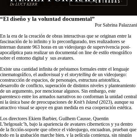
Entradas
reserva tu lugar
›
De LUCY KERR
“
El diseño y la voluntad documental
”
Por Sabrina Palazzani
En la era de la creación de obras interactivas que se originan entre la
fascinación de lo infinito y lo preconfigurado, tres realizadores se
internan durante 963 horas en un videojuego de supervivencia post-
apocalíptica para realizar un documental on line de estilo etnográfico
sobre el entorno digital y
sus avatares.
Existe una cantidad infinita de préstamos formales entre el lenguaje
cinematográfico, el audiovisual y el
storytelling
de un videojuego:
construcción de espacios, de personajes, estructura aristotélica,
desarrollo de conflicto, superación de distintos niveles y planteamiento
de un argumento, por mencionar algunos. Sin embargo, este
parentesco entre los armados narrativos no conforman la unidad central
ni la única base de preocupaciones de
Knit’s Island
(2023), aunque su
atractivo visual se apoye en gran medida en esa cooperación estética.
Los directores Ekiem Barbier, Guilhem Causse, Quentin
L’helgoualc’h, bajo la apariencia de avatares ciberneticos y ya dentro
de la ficción-soporte que ofrece el videojuego, encuadran, prueban que
todo en la grabación marche bien, y la película comienza, sin ningún