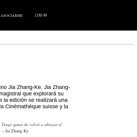
ASOCIARME
LOG IN
hino Jia Zhang-Ke. Jia Zhang-
magistral que explorará su
e la edición se realizará una
 la
Cinémathèque suisse
y
la
. Tengo ganas de volver a abrazar el
.
– Jia Zhang-Ke