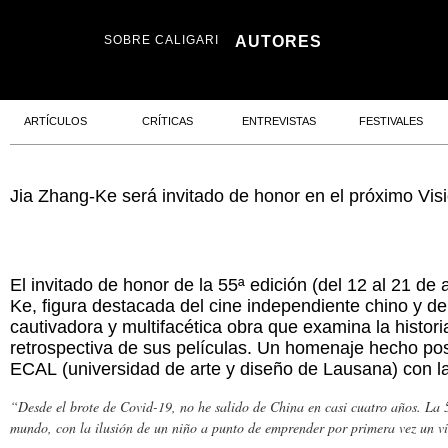
SOBRE CALIGARI
AUTORES
ARTÍCULOS
CRÍTICAS
ENTREVISTAS
FESTIVALES
Jia Zhang-Ke será invitado de honor en el próximo Vis
El invitado de honor de la 55ª edición (del 12 al 21 de
Ke, figura destacada del cine independiente chino y d
cautivadora y multifacética obra que examina la historia
retrospectiva de sus películas. Un homenaje hecho pos
ECAL
(universidad de arte y diseño de Lausana) con l
“Desde el brote de Covid-19, no he salido de China en casi cuatro años. La 5
mundo, con la ilusión de un niño a punto de emprender por primera vez un vi