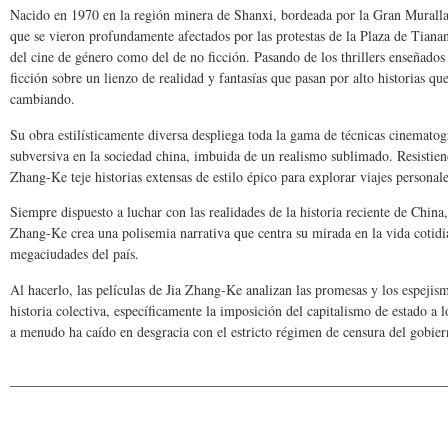
Nacido en 1970 en la región minera de Shanxi, bordeada por la Gran Muralla 
que se vieron profundamente afectados por las protestas de la Plaza de Tian
del cine de género como del de no ficción. Pasando de los thrillers enseñados
ficción sobre un lienzo de realidad y fantasías que pasan por alto historias 
cambiando.
Su obra estilísticamente diversa despliega toda la gama de técnicas cinemato
subversiva en la sociedad china, imbuida de un realismo sublimado. Resistien
Zhang-Ke teje historias extensas de estilo épico para explorar viajes personal
Siempre dispuesto a luchar con las realidades de la historia reciente de Chin
Zhang-Ke crea una polisemia narrativa que centra su mirada en la vida cotidian
megaciudades del país.
Al hacerlo, las películas de Jia Zhang-Ke analizan las promesas y los espejis
historia colectiva, específicamente la imposición del capitalismo de estado a
a menudo ha caído en desgracia con el estricto régimen de censura del gobier