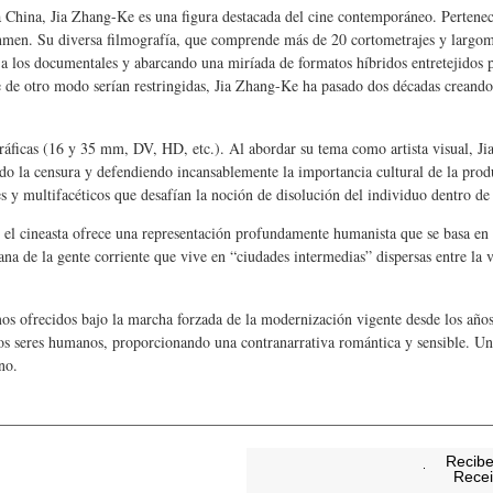
China, Jia Zhang-Ke es una figura destacada del cine contemporáneo. Pertenec
anmen. Su diversa filmografía, que comprende más de 20 cortometrajes y largom
 a los documentales y abarcando una miríada de formatos híbridos entretejidos p
que de otro modo serían restringidas, Jia Zhang-Ke ha pasado dos décadas creand
gráficas (16 y 35 mm, DV, HD, etc.). Al abordar su tema como artista visual, J
do la censura y defendiendo incansablemente la importancia cultural de la produ
es y multifacéticos que desafían la noción de disolución del individuo dentro de
a, el cineasta ofrece una representación profundamente humanista que se basa en
a de la gente corriente que vive en “ciudades intermedias” dispersas entre la vid
mos ofrecidos bajo la marcha forzada de la modernización vigente desde los años
 los seres humanos, proporcionando una contranarrativa romántica y sensible. Una
no.
Recibe
Recei