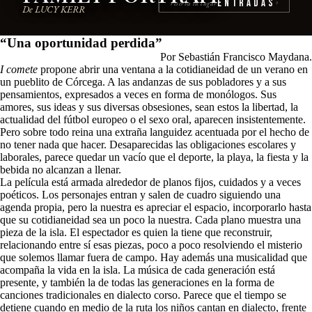
Entradas
reserva tu lugar
›
De LUCY KERR
“Una oportunidad perdida”
Por Sebastián Francisco Maydana.
I comete
propone abrir una ventana a la cotidianeidad de un verano en
un pueblito de Córcega. A las andanzas de sus pobladores y a sus
pensamientos, expresados a veces en forma de monólogos. Sus
amores, sus ideas y sus diversas obsesiones, sean estos la libertad, la
actualidad del fútbol europeo o el sexo oral, aparecen insistentemente.
Pero sobre todo reina una extraña languidez acentuada por el hecho de
no tener nada que hacer. Desaparecidas las obligaciones escolares y
laborales, parece quedar un vacío que el deporte, la playa, la fiesta y la
bebida no alcanzan a llenar.
La película está armada alrededor de planos fijos, cuidados y a veces
poéticos. Los personajes entran y salen de cuadro siguiendo una
agenda propia, pero la nuestra es apreciar el espacio, incorporarlo hasta
que su cotidianeidad sea un poco la nuestra. Cada plano muestra una
pieza de la isla. El espectador es quien la tiene que reconstruir,
relacionando entre sí esas piezas, poco a poco resolviendo el misterio
que solemos llamar fuera de campo. Hay además una musicalidad que
acompaña la vida en la isla. La música de cada generación está
presente, y también la de todas las generaciones en la forma de
canciones tradicionales en dialecto corso. Parece que el tiempo se
detiene cuando en medio de la ruta los niños cantan en dialecto, frente