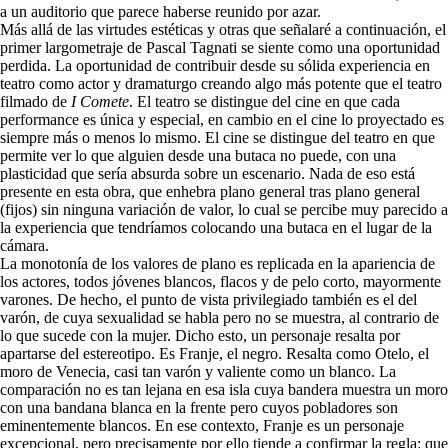
a un auditorio que parece haberse reunido por azar.
Más allá de las virtudes estéticas y otras que señalaré a continuación, el
primer largometraje de Pascal Tagnati se siente como una oportunidad
perdida. La oportunidad de contribuir desde su sólida experiencia en
teatro como actor y dramaturgo creando algo más potente que el teatro
filmado de
I Comete
. El teatro se distingue del cine en que cada
performance es única y especial, en cambio en el cine lo proyectado es
siempre más o menos lo mismo. El cine se distingue del teatro en que
permite ver lo que alguien desde una butaca no puede, con una
plasticidad que sería absurda sobre un escenario. Nada de eso está
presente en esta obra, que enhebra plano general tras plano general
(fijos) sin ninguna variación de valor, lo cual se percibe muy parecido a
la experiencia que tendríamos colocando una butaca en el lugar de la
cámara.
La monotonía de los valores de plano es replicada en la apariencia de
los actores, todos jóvenes blancos, flacos y de pelo corto, mayormente
varones. De hecho, el punto de vista privilegiado también es el del
varón, de cuya sexualidad se habla pero no se muestra, al contrario de
lo que sucede con la mujer. Dicho esto, un personaje resalta por
apartarse del estereotipo. Es Franje, el negro. Resalta como Otelo, el
moro de Venecia, casi tan varón y valiente como un blanco. La
comparación no es tan lejana en esa isla cuya bandera muestra un moro
con una bandana blanca en la frente pero cuyos pobladores son
eminentemente blancos. En ese contexto, Franje es un personaje
excepcional, pero precisamente por ello tiende a confirmar la regla: que