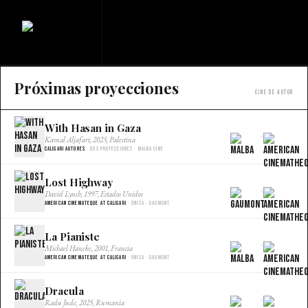
Próximas proyecciones
Cine de autor
With Hasan in Gaza
×
Kamal Aljafari, 2025, Palestina
Caligari Autores
· Dos proyecciones · Malba Cine
Lost Highway
×
David Lynch, 1997, Estados Unidos
American Cinemateque at Caligari
· Única · Gaumont
La Pianiste
×
Michael Haneke, 2001, Francia
American Cinemateque at Caligari
· Única · Gaumont
Dracula
×
Radu Jude, 2025, Rumania