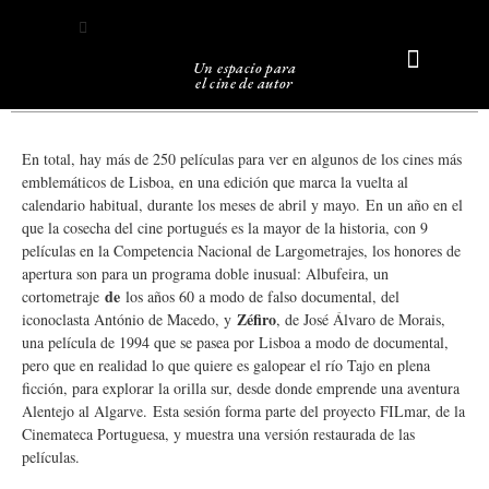
Un espacio para
el cine de autor
Sobre Caligari
En total, hay más de 250 películas para ver en algunos de los cines más
emblemáticos de Lisboa, en una edición que marca la vuelta al
calendario habitual, durante los meses de abril y mayo. En un año en el
que la cosecha del cine portugués es la mayor de la historia, con 9
películas en la Competencia Nacional de Largometrajes, los honores de
apertura son para un programa doble inusual: Albufeira, un
de
cortometraje
los años 60 a modo de falso documental, del
Zéfiro
iconoclasta António de Macedo, y
, de José Álvaro de Morais,
una película de 1994 que se pasea por Lisboa a modo de documental,
pero que en realidad lo que quiere es galopear el río Tajo en plena
ficción, para explorar la orilla sur, desde donde emprende una aventura
Alentejo al Algarve. Esta sesión forma parte del proyecto FILmar, de la
Cinemateca Portuguesa, y muestra una versión restaurada de las
películas.