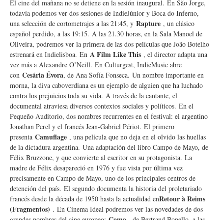
El cine del mañana no se detiene en la sesión inaugural. En São Jorge,
todavía podemos ver dos sesiones de IndieJúnior y Boca do Inferno,
Rapture
una selección de cortometrajes a las 21:45, y
, un clásico
español perdido, a las 19:15. A las 21.30 horas, en la Sala Manoel de
Oliveira, podremos ver la primera de las dos películas que João Botelho
A Film Like This
estrenará en Indielisboa. En
, el director adapta una
vez más a Alexandre O’Neill. En Culturgest, IndieMusic abre
Cesária Évora
con
, de Ana Sofía Fonseca. Un nombre importante en
morna, la diva caboverdiana es un ejemplo de alguien que ha luchado
contra los prejuicios toda su vida. A través de la cantante, el
documental atraviesa diversos contextos sociales y políticos. En el
Pequeño Auditorio, dos nombres recurrentes en el festival: el argentino
Jonathan Perel y el francés Jean-Gabriel Périot. El primero
Camuflage
presenta
, una película que no deja en el olvido las huellas
de la dictadura argentina. Una adaptación del libro Campo de Mayo, de
Félix Bruzzone, y que convierte al escritor en su protagonista. La
madre de Félix desapareció en 1976 y fue vista por última vez
precisamente en Campo de Mayo, uno de los principales centros de
detención del país. El segundo documenta la historia del proletariado
Retour à Reims
francés desde la década de 1950 hasta la actualidad en
(Fragmentos)
. En Cinema Ideal podremos ver las novedades de dos
Coma
grandes nombres del cine europeo:
, de Bertrand Bonello, a las