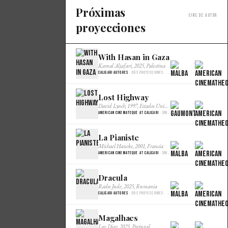
Próximas
Cine de autor
proyecciones
With Hasan in Gaza
×
Kamal Aljafari, 2025, Palestina
Caligari Autores
· Dos proyecciones · Malba Cine
Lost Highway
×
David Lynch, 1997, Estados Unidos
American Cinemateque at Caligari
· Única · Gaumont
La Pianiste
×
Michael Haneke, 2001, Francia
American Cinemateque at Caligari
· Única · Gaumont
Dracula
×
Radu Jude, 2025, Rumania
Caligari Autores
· Dos proyecciones · Malba Cine
Magalhaes
×
Lav Diaz, 2025, Portugal