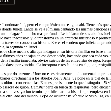
adas
›
e “continuación”, pero el campo léxico no se agota ahí. Tiene más que v
o donde Julieta Lande se ve a sí misma cantando las mismas canciones sob
ra una indagación mucho más profunda. Le hablaron de sus abuelos Joel y
 lo hace inaccesible y lo transforma en un artefacto misterioso y promet
ad a través de conocer su historia. Ese es el sendero que Julieta empre
a, la segunda en Israel.
as de clase media o alta que indagan en su historia familiar en base a m
 últimos años encajan en esa descripción, haciendo que sea cada vez má
ia de la familia inmediata, obvios sujetos de las entrevistas de rigor. Re
 de darse por vencida, ella incorpora estos fallidos en el guion, resignif
y lo es por dos razones. Uno: no es estrictamente un documental en pri
rles directamente a los abuelos Joel y Jana. Se pone en la piel de la in
 las últimas consecuencias. Esto es precisamente lo que distinguió a
El s
mo asesora de guion.
Hemshej
parte en busca de respuestas, pero encuent
as a su investigación termina por hilvanar una historia que empieza en l
l otro lado del mundo. Lejos de ocultar este vínculo lo visibiliza, en u