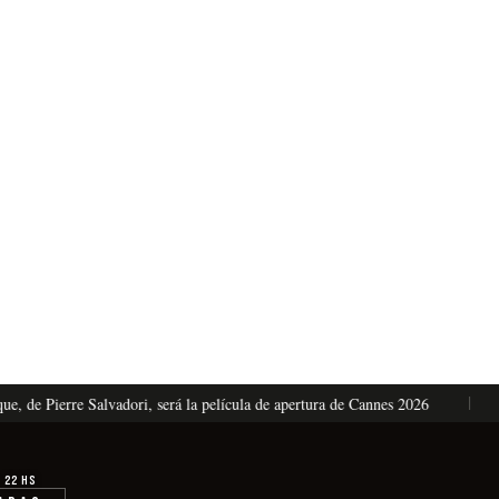
e Pierre Salvadori, será la película de apertura de Cannes 2026
El
· 22 hs