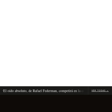
 oído absoluto, de Rafael Federman, competirá en la competencia internacional
VER TODAS →