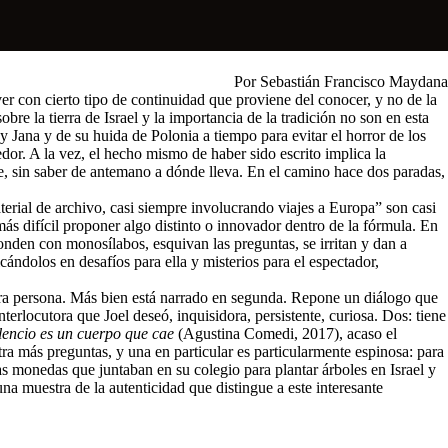
Por Sebastián Francisco Maydana
er con cierto tipo de continuidad que proviene del conocer, y no de la
re la tierra de Israel y la importancia de la tradición no son en esta
 Jana y de su huida de Polonia a tiempo para evitar el horror de los
edor. A la vez, el hecho mismo de haber sido escrito implica la
nde, sin saber de antemano a dónde lleva. En el camino hace dos paradas,
aterial de archivo, casi siempre involucrando viajes a Europa” son casi
s difícil proponer algo distinto o innovador dentro de la fórmula. En
sponden con monosílabos, esquivan las preguntas, se irritan y dan a
icándolos en desafíos para ella y misterios para el espectador,
mera persona. Más bien está narrado en segunda. Repone un diálogo que
terlocutora que Joel deseó, inquisidora, persistente, curiosa. Dos: tiene
ilencio es un cuerpo que cae
(Agustina Comedi, 2017), acaso el
ra más preguntas, y una en particular es particularmente espinosa: para
as monedas que juntaban en su colegio para plantar árboles en Israel y
na muestra de la autenticidad que distingue a este interesante