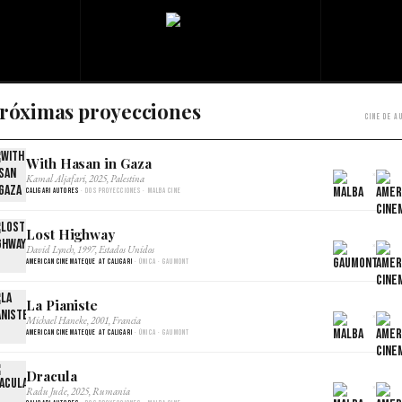
róximas proyecciones
Cine de a
With Hasan in Gaza
×
Kamal Aljafari, 2025, Palestina
Caligari Autores
· Dos proyecciones · Malba Cine
Lost Highway
×
David Lynch, 1997, Estados Unidos
American Cinemateque at Caligari
· Única · Gaumont
La Pianiste
×
Michael Haneke, 2001, Francia
American Cinemateque at Caligari
· Única · Gaumont
Dracula
×
Radu Jude, 2025, Rumania