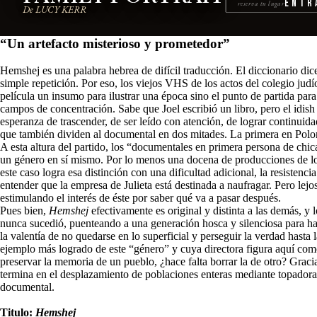
Entr
reserva tu lugar
De LUCY KERR
“Un artefacto misterioso y prometedor”
Hemshej es una palabra hebrea de difícil traducción. El diccionario dic
simple repetición. Por eso, los viejos VHS de los actos del colegio judí
película un insumo para ilustrar una época sino el punto de partida pa
campos de concentración. Sabe que Joel escribió un libro, pero el idish
esperanza de trascender, de ser leído con atención, de lograr continuid
que también dividen al documental en dos mitades. La primera en Poloni
A esta altura del partido, los “documentales en primera persona de chic
un género en sí mismo. Por lo menos una docena de producciones de los
este caso logra esa distinción con una dificultad adicional, la resistenc
entender que la empresa de Julieta está destinada a naufragar. Pero lejos
estimulando el interés de éste por saber qué va a pasar después.
Pues bien,
Hemshej
efectivamente es original y distinta a las demás, 
nunca sucedió, puenteando a una generación hosca y silenciosa para habla
la valentía de no quedarse en lo superficial y perseguir la verdad hasta
ejemplo más logrado de este “género” y cuya directora figura aquí co
preservar la memoria de un pueblo, ¿hace falta borrar la de otro? Graci
termina en el desplazamiento de poblaciones enteras mediante topadoras a
documental.
Titulo:
Hemshej