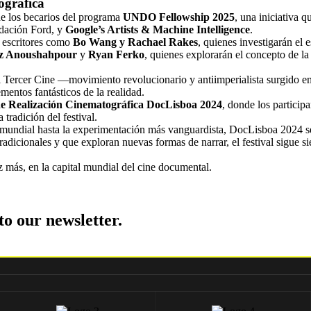
ográfica
e los becarios del programa
UNDO Fellowship 2025
, una iniciativa 
ndación Ford, y
Google’s Artists & Machine Intelligence
.
y escritores como
Bo Wang y Rachael Rakes
, quienes investigarán el 
z Anoushahpour
y
Ryan Ferko
, quienes explorarán el concepto de la
l Tercer Cine —movimiento revolucionario y antiimperialista surgido 
mentos fantásticos de la realidad.
e Realización Cinematográfica DocLisboa 2024
, donde los particip
tradición del festival.
ndial hasta la experimentación más vanguardista, DocLisboa 2024 se pe
radicionales y que exploran nuevas formas de narrar, el festival sigue 
z más, en la capital mundial del cine documental.
to our newsletter.