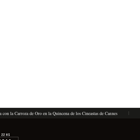
 la Carroza de Oro en la Quincena de los Cineastas de Cannes
La Vé
· 22 hs