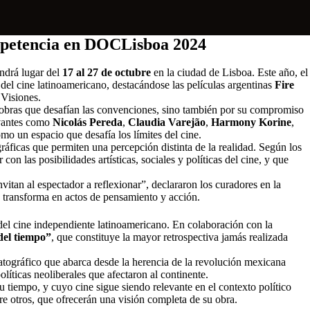
ompetencia en DOCLisboa 2024
endrá lugar del
17 al 27 de octubre
en la ciudad de Lisboa. Este año, el
del cine latinoamericano, destacándose las películas argentinas
Fire
 Visiones.
 obras que desafían las convenciones, sino también por su compromiso
levantes como
Nicolás Pereda
,
Claudia Varejão
,
Harmony Korine
,
omo un espacio que desafía los límites del cine.
áficas que permiten una percepción distinta de la realidad. Según los
on las posibilidades artísticas, sociales y políticas del cine, y que
itan al espectador a reflexionar”, declararon los curadores en la
 transforma en actos de pensamiento y acción.
del cine independiente latinoamericano. En colaboración con la
del tiempo”
, que constituye la mayor retrospectiva jamás realizada
atográfico que abarca desde la herencia de la revolución mexicana
líticas neoliberales que afectaron al continente.
u tiempo, y cuyo cine sigue siendo relevante en el contexto político
re otros, que ofrecerán una visión completa de su obra.