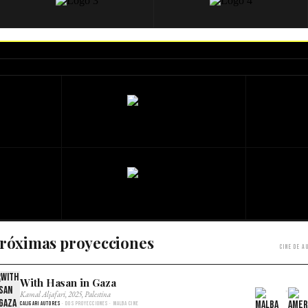
róximas proyecciones
Cine de a
With Hasan in Gaza
×
Kamal Aljafari, 2025, Palestina
Caligari Autores
· Dos proyecciones · Malba Cine