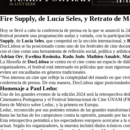
Entr
reserva tu lugar
De LUCY KERR
Fire Supply, de Lucía Seles, y Retrato de
Hoy se llevó a cabo la conferencia de prensa en la que se anunció la 24
festival promete una programación audaz y variada, con la participación
Supply
, de
Lucía Seles
, que competirá en la sección internacional, y
R
DocLisboa se ha posicionado como uno de los festivales de cine docum
con el cine como una herramienta de reflexión social, política y artística
Adrian Orr
,
Ewelina Rosinska
,
Radu Jude
,
Mathieu Amalric
,
Mat
La filosofía de
DocLisboa
se centra en el cine como un espacio de diál
organizadores, el festival está interesado en películas que sean rigurosa
eviten ser encasilladas en géneros tradicionales.
“Nos interesa un cine que refleje la complejidad del mundo en que vivim
conferencia de prensa. De esta manera, DocLisboa sigue posicionándose
Homenaje a Paul Leduc
Uno de los grandes eventos de la edición 2024 será la retrospectiva de
Cinemateca Portuguesa y el Festival Internacional de Cine UNAM (FI
fuera de México sobre Leduc, y la primera en Europa.
Leduc, reconocido por sus potentes retratos de las grandes transforma
hasta las luchas de los campesinos contra la opresión, pasando por las r
Esta retrospectiva permitirá a los espectadores europeos acercarse a la
actual. Según los organizadores, la muestra incluirá títulos icónicos c