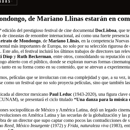
adas
›
 Mondongo, de Mariano Llinas estarán en c
ª edición del prestigioso festival de cine documental
DocLisboa
, que t
 de cineastas de renombre internacional, así como una fuerte presencia 
etrato de Mondongo
, de
Mariano Llinás
, en la competencia Nuevas
ental más importantes de Europa, no solo por su selección rigurosa de
. Este año, el festival incluirá los últimos trabajos de directores tan re
i Diop
y
Ruth Beckerman
, entre otros, consolidando su reputación c
ogo abierto con el público, donde se exploran nuevas formas cinematogr
s tanto en su forma como en su contenido, que se atrevan a experimentar c
os, películas que se involucran con esa complejidad y que, a su vez, inv
 como un festival que no solo proyecta películas, sino que también las
dicada al director mexicano
Paul Leduc
(1943-2020), una figura clave 
CUNAM), se presentará el ciclo titulado
“Una danza para la música 
ciones sociopolíticas de México y América Latina, dejó un legado cinem
evoluciones en América Latina y las secuelas de la globalización y las po
 obra de un director que supo captar como pocos las contradicciones de s
omo
Reed, México Insurgente
(1972) y
Frida, naturaleza viva
(1983), ent