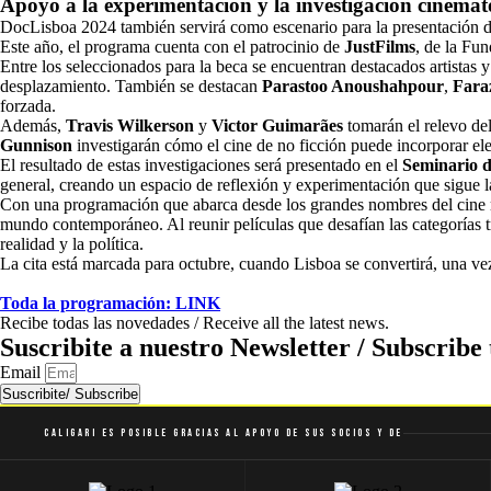
Apoyo a la experimentación y la investigación cinemat
DocLisboa 2024 también servirá como escenario para la presentación d
Este año, el programa cuenta con el patrocinio de
JustFilms
, de la Fu
Entre los seleccionados para la beca se encuentran destacados artistas 
desplazamiento. También se destacan
Parastoo Anoushahpour
,
Fara
forzada.
Además,
Travis Wilkerson
y
Victor Guimarães
tomarán el relevo de
Gunnison
investigarán cómo el cine de no ficción puede incorporar ele
El resultado de estas investigaciones será presentado en el
Seminario d
general, creando un espacio de reflexión y experimentación que sigue la 
Con una programación que abarca desde los grandes nombres del cine mu
mundo contemporáneo. Al reunir películas que desafían las categorías t
realidad y la política.
La cita está marcada para octubre, cuando Lisboa se convertirá, una ve
Toda la programación: LINK
Recibe todas las novedades / Receive all the latest news.
Suscribite a nuestro Newsletter / Subscribe 
Email
Suscribite/ Subscribe
Caligari es posible gracias al apoyo de sus socios y de