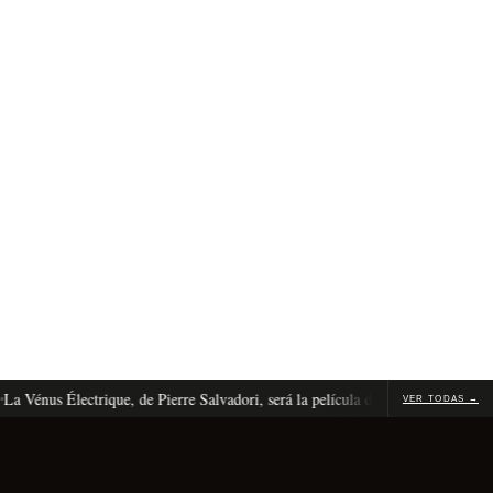
nus Électrique, de Pierre Salvadori, será la película de apertura de Cannes 20
VER TODAS →