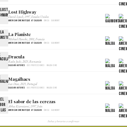
Lost Highway
×
David Lynch, 1997, Estados Unidos
American Cinemateque at Caligari
· Única · Gaumont
La Pianiste
×
Michael Haneke, 2001, Francia
American Cinemateque at Caligari
· Única · Gaumont
Dracula
×
Radu Jude, 2025, Rumania
Caligari Autores
· Dos proyecciones · Malba Cine
Magalhaes
×
Lav Diaz, 2025, Portugal
Caligari Autores
· Dos proyecciones · Malba Cine
El sabor de las cerezas
×
Abbas Kiarostami, 1997, Irán
American Cinemateque at Caligari
· Única · Gaumont
Fechas y horarios a confirmar