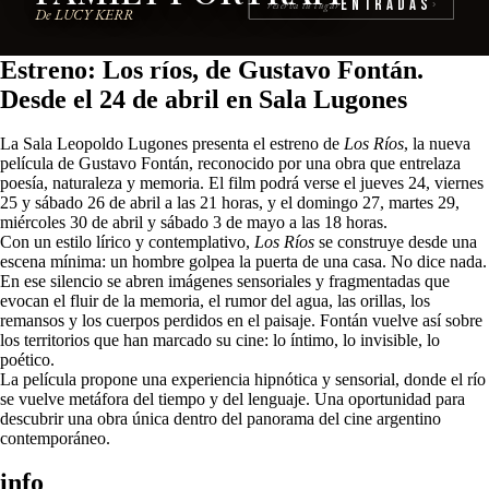
Entradas
reserva tu lugar
›
De LUCY KERR
Estreno: Los ríos, de Gustavo Fontán.
Desde el 24 de abril en Sala Lugones
La Sala Leopoldo Lugones presenta el estreno de
Los Ríos
, la nueva
película de Gustavo Fontán, reconocido por una obra que entrelaza
poesía, naturaleza y memoria. El film podrá verse el jueves 24, viernes
25 y sábado 26 de abril a las 21 horas, y el domingo 27, martes 29,
miércoles 30 de abril y sábado 3 de mayo a las 18 horas.
Con un estilo lírico y contemplativo,
Los Ríos
se construye desde una
escena mínima: un hombre golpea la puerta de una casa. No dice nada.
En ese silencio se abren imágenes sensoriales y fragmentadas que
evocan el fluir de la memoria, el rumor del agua, las orillas, los
remansos y los cuerpos perdidos en el paisaje. Fontán vuelve así sobre
los territorios que han marcado su cine: lo íntimo, lo invisible, lo
poético.
La película propone una experiencia hipnótica y sensorial, donde el río
se vuelve metáfora del tiempo y del lenguaje. Una oportunidad para
descubrir una obra única dentro del panorama del cine argentino
contemporáneo.
info