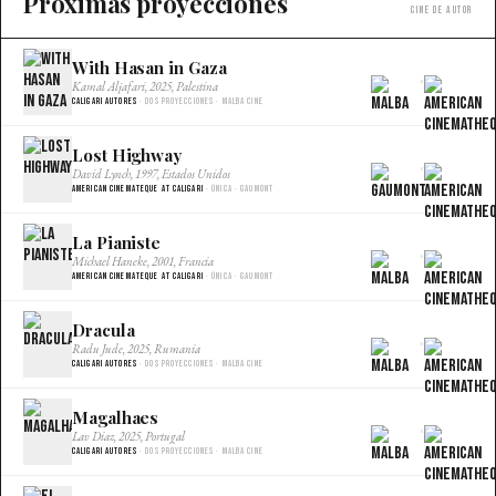
Próximas proyecciones
Cine de autor
With Hasan in Gaza
×
Kamal Aljafari, 2025, Palestina
Caligari Autores
· Dos proyecciones · Malba Cine
Lost Highway
×
David Lynch, 1997, Estados Unidos
American Cinemateque at Caligari
· Única · Gaumont
La Pianiste
×
Michael Haneke, 2001, Francia
American Cinemateque at Caligari
· Única · Gaumont
Dracula
×
Radu Jude, 2025, Rumania
Caligari Autores
· Dos proyecciones · Malba Cine
Magalhaes
×
Lav Diaz, 2025, Portugal
Caligari Autores
· Dos proyecciones · Malba Cine