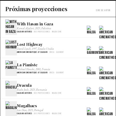
Próximas proyecciones
Cine de autor
With Hasan in Gaza
×
Kamal Aljafari, 2025, Palestina
Caligari Autores
· Dos proyecciones · Malba Cine
Lost Highway
×
David Lynch, 1997, Estados Unidos
American Cinemateque at Caligari
· Única · Gaumont
La Pianiste
×
Michael Haneke, 2001, Francia
American Cinemateque at Caligari
· Única · Gaumont
Dracula
×
Radu Jude, 2025, Rumania
Caligari Autores
· Dos proyecciones · Malba Cine
Magalhaes
×
Lav Diaz, 2025, Portugal
Caligari Autores
· Dos proyecciones · Malba Cine