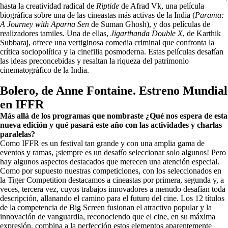
hasta la creatividad radical de
Riptide
de Afrad Vk, una película
biográfica sobre una de las cineastas más activas de la India (
Parama:
A Journey with Aparna Sen
de Suman Ghosh), y dos películas de
realizadores tamiles. Una de ellas,
Jigarthanda Double X
, de Karthik
Subbaraj, ofrece una vertiginosa comedia criminal que confronta la
crítica sociopolítica y la cinefilia posmoderna. Estas películas desafían
las ideas preconcebidas y resaltan la riqueza del patrimonio
cinematográfico de la India.
Bolero, de Anne Fontaine. Estreno Mundial
en IFFR
Más allá de los programas que nombraste ¿Qué nos espera de esta
nueva edición y qué pasará este año con las actividades y charlas
paralelas?
Como IFFR es un festival tan grande y con una amplia gama de
eventos y ramas, ¡siempre es un desafío seleccionar solo algunos! Pero
hay algunos aspectos destacados que merecen una atención especial.
Como por supuesto nuestras competiciones, con los seleccionados en
la Tiger Competition destacamos a cineastas por primera, segunda y, a
veces, tercera vez, cuyos trabajos innovadores a menudo desafían toda
descripción, allanando el camino para el futuro del cine. Los 12 títulos
de la competencia de Big Screen fusionan el atractivo popular y la
innovación de vanguardia, reconociendo que el cine, en su máxima
expresión, combina a la perfección estos elementos aparentemente