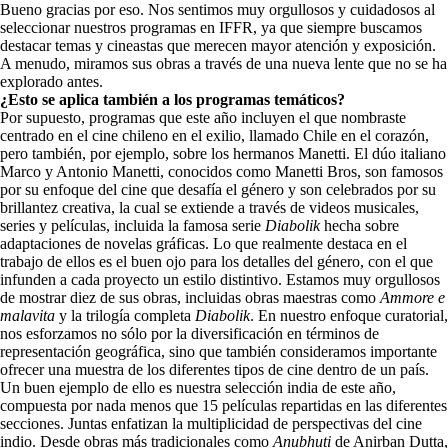
Bueno gracias por eso. Nos sentimos muy orgullosos y cuidadosos al
seleccionar nuestros programas en IFFR, ya que siempre buscamos
destacar temas y cineastas que merecen mayor atención y exposición.
A menudo, miramos sus obras a través de una nueva lente que no se ha
explorado antes.
¿Esto se aplica también a los programas temáticos?
Por supuesto, programas que este año incluyen el que nombraste
centrado en el cine chileno en el exilio, llamado Chile en el corazón,
pero también, por ejemplo, sobre los hermanos Manetti. El dúo italiano
Marco y Antonio Manetti, conocidos como Manetti Bros, son famosos
por su enfoque del cine que desafía el género y son celebrados por su
brillantez creativa, la cual se extiende a través de videos musicales,
series y películas, incluida la famosa serie
Diabolik
hecha sobre
adaptaciones de novelas gráficas. Lo que realmente destaca en el
trabajo de ellos es el buen ojo para los detalles del género, con el que
infunden a cada proyecto un estilo distintivo. Estamos muy orgullosos
de mostrar diez de sus obras, incluidas obras maestras como
Ammore e
malavita
y la trilogía completa
Diabolik
. En nuestro enfoque curatorial,
nos esforzamos no sólo por la diversificación en términos de
representación geográfica, sino que también consideramos importante
ofrecer una muestra de los diferentes tipos de cine dentro de un país.
Un buen ejemplo de ello es nuestra selección india de este año,
compuesta por nada menos que 15 películas repartidas en las diferentes
secciones. Juntas enfatizan la multiplicidad de perspectivas del cine
indio. Desde obras más tradicionales como
Anubhuti
de Anirban Dutta,