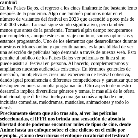
cambió?
En los Países Bajos, el regreso a los cines finalmente fue bastante lento
después de la pandemia. Algo que también pudimos notar en el
número de visitantes del festival en 2023 que ascendió a poco más de
250.000 visitas. Lo cual sigue siendo significativo, pero también
menos que antes de la pandemia. Tomará algún tiempo recuperarnos
por completo y, aunque este es un viaje continuo, somos optimistas y
estamos progresando. Uno de los elementos que desarrollamos durante
nuestras ediciones online y que continuamos, es la posibilidad de ver
una selección de películas bajo demanda a través de nuestra web. Esto
permite al público de los Países Bajos ver películas en línea si no
puede asistir al festival en persona. Al hacerlo, complementamos y
ampliamos nuestras audiencias existentes.
En términos generales de
dirección, mi objetivo es crear una experiencia de festival cohesiva,
dando igual prominencia a diferentes competiciones y garantizar que se
destaquen en nuestra amplia programación. Otro aspecto de nuestro
desarrollo implica diversificar géneros y temas, ir más allá de la oferta
tradicional, que él festival incluya una gama más amplia de cine,
incluidas comedias, melodramas, musicales, animaciones y todo lo
demás.
Precisamente siento que año tras año, al ver las películas
seleccionadas, el IFFR nos brinda una sensación de absoluta
libertad donde podemos encontrar miles de tipos de cine, desde
Anime hasta un enfoque sobre el cine chileno en el exilio por
ejemplo. ¿Cómo describirías el enfoque curatorial del festival?