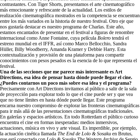
contrastantes. Con Tiger Shorts, presentamos el arte cinematográfico
más emocionante y refrescante de la actualidad. Los estilos de
realización cinematográfica mostrados en la competencia se encuentran
entre los más variados en la historia de nuestro festival. Otro eje que
nos gustaría destacar es nuestro programa de Charlas. Este año,
estamos encantados de presentar en el festival a figuras de renombre
internacional como Anne Fontaine, cuya película
Bolero
tendrá el
estreno mundial en el IFFR, así como Marco Bellocchio, Sandra
Hüller, Billy Woodberry, Amanda Kramer y Debbie Harry. Esta
contextualización y provisión de una plataforma para compartir
conocimientos con pesos pesados ​​es la esencia de lo que representa el
festival.
Una de las secciones que me parece más interesante es Art
Directions, esa idea de pensar hasta dónde puede llegar el cine.
¿Puedes contarnos un poco más sobre esa idea y el programa?
Precisamente con Art Directions invitamos al público a salir de la sala
de proyección para explorar todo lo que el cine puede ser y que vea
que no tiene límites en hasta dónde puede llegar. Este programa
encarna nuestro compromiso de explorar las fronteras cinematográficas
para ir más allá de las presentaciones cinematográficas tradicionales.
En galerías y espacios artísticos. En todo Rotterdam el público curioso
encuentra el cine en formas inesperadas: medios inmersivos,
actuaciones, música en vivo y arte visual. Es imperdible, por ejemplo,
la actuación cinética llamada
The End de Lolo & Sosaku
en Brutus,
que está conectada con
Lolo & Sosaku
The Western Archive
de Sergio