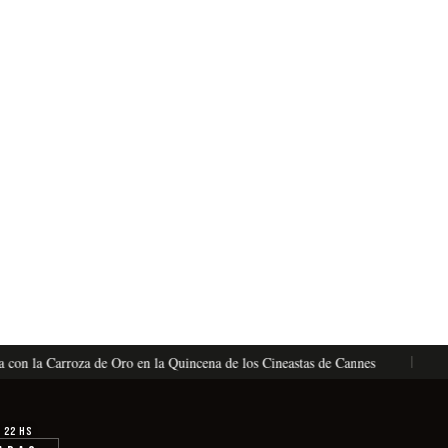
n la Carroza de Oro en la Quincena de los Cineastas de Cannes
La V
· 22 hs