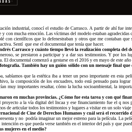
adas
›
ación industrial, conocí el estudio de Carrasco. A partir de ahí fue i
 y con mucha emoción. Las víctimas del modelo estaban agradecidas con
lé con científicos que lo defenestraban y otros que me contaban que 
activa. Sentí que ese el documental que tenía que hacer.
Andrés Carrasco y cuánto tiempo llevó la realización completa del
roso, se prestaron a participar y a dar sus testimonios. Y por los lu
ula. El documental comenzó a gestarse en el 2016 y en mayo de este añ
fotografía. También hay un guión sólido con un mensaje final que
 sabíamos que la estética iba a tener un peso importante en esta pel
chivo, la composición de los encuadres, todo está pensado para lograr 
cían muy importantes resaltar, cómo la lucha socioambiental, la importa
filmaron en muchas provincias. ¿Cómo fue esta tarea y con qué fin
royecto a la vía digital del Incaa y ese financiamiento fue el q nos p
mos de articular todos los testimonios y lugares a visitar en un solo viaj
nternacional de Cine de Derechos Humanos y cuál será el recorrido 
presenta y no podría imaginar un mejor estreno para la película. La pelí
ra intención es que pueda verse también en el interior del país y que pue
las mujeres en el medio?