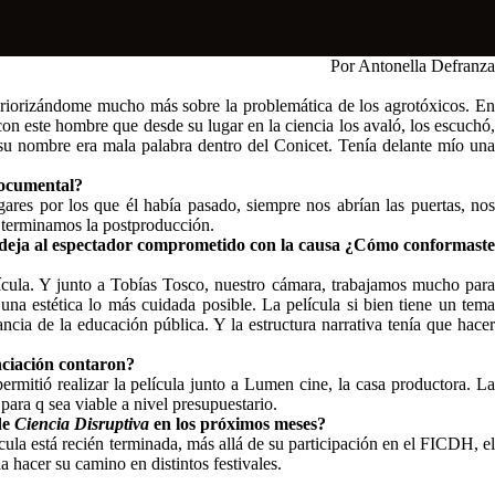
Por Antonella Defranza
nteriorizándome mucho más sobre la problemática de los agrotóxicos. En
 este hombre que desde su lugar en la ciencia los avaló, los escuchó,
su nombre era mala palabra dentro del Conicet. Tenía delante mío una
 documental?
gares por los que él había pasado, siempre nos abrían las puertas, nos
o terminamos la postproducción.
 deja al espectador comprometido con la causa
¿Cómo conformast
ícula. Y junto a Tobías Tosco, nuestro cámara, trabajamos mucho para
una estética lo más cuidada posible. La película si bien tiene un tema
ncia de la educación pública. Y la estructura narrativa tenía que hacer
anciación contaron?
ermitió realizar la película junto a Lumen cine, la casa productora. La
e para q sea viable a nivel presupuestario.
de
Ciencia Disruptiva
en los próximos meses?
cula está recién terminada, más allá de su participación en el FICDH, el
da hacer su camino en distintos festivales.