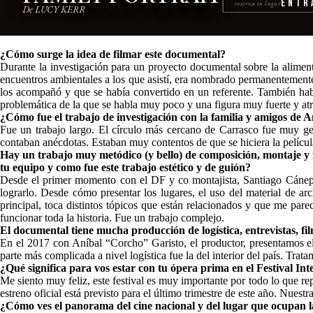
Entr
reserva tu lugar
De LUCY KERR
¿Cómo surge la idea de filmar este documental?
Durante la investigación para un proyecto documental sobre la aliment
encuentros ambientales a los que asistí, era nombrado permanentemente
los acompañó y que se había convertido en un referente. También hab
problemática de la que se habla muy poco y una figura muy fuerte y atr
¿Cómo fue el trabajo de investigación con la familia y amigos de 
Fue un trabajo largo. El círculo más cercano de Carrasco fue muy gene
contaban anécdotas. Estaban muy contentos de que se hiciera la pelíc
Hay un trabajo muy metódico (y bello) de composición, montaje y 
tu equipo y como fue este trabajo estético y de guión?
Desde el primer momento con el DF y co montajista, Santiago Cánepa,
lograrlo. Desde cómo presentar los lugares, el uso del material de ar
principal, toca distintos tópicos que están relacionados y que me pare
funcionar toda la historia. Fue un trabajo complejo.
El documental tiene mucha producción de logística, entrevistas, 
En el 2017 con Aníbal “Corcho” Garisto, el productor, presentamos el p
parte más complicada a nivel logística fue la del interior del país. Trata
¿Qué significa para vos estar con tu ópera prima en el Festival I
Me siento muy feliz, este festival es muy importante por todo lo que re
estreno oficial está previsto para el último trimestre de este año. Nuest
¿Cómo ves el panorama del cine nacional y del lugar que ocupan 