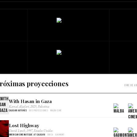
róximas proyecciones
Cine de a
With Hasan in Gaza
×
Kamal Aljafari, 2025, Palestina
Caligari Autores
· Dos proyecciones · Malba Cine
Lost Highway
×
David Lynch, 1997, Estados Unidos
American Cinemateque at Caligari
· Única · Gaumont