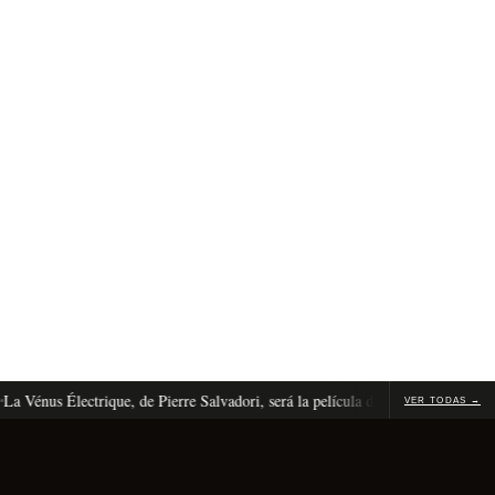
énus Électrique, de Pierre Salvadori, será la película de apertura de Cannes 20
VER TODAS →