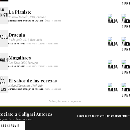
La Pianiste
×
Michael Haneke, 2001, Francia
American Cinemateque at Caligari
· Única · Gaumont
Dracula
×
Radu Jude, 2025, Rumania
Caligari Autores
· Dos proyecciones · Malba Cine
Magalhaes
×
Lav Diaz, 2025, Portugal
Caligari Autores
· Dos proyecciones · Malba Cine
El sabor de las cerezas
×
Abbas Kiarostami, 1997, Irán
American Cinemateque at Caligari
· Única · Gaumont
Fechas y horarios a confirmar
ociate a Caligari Autores
Proyecciones
Acceso web ilimitado
Newsletter
Y
espacio para el cine de autor
Asociarme