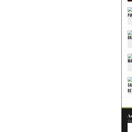
As
Un 