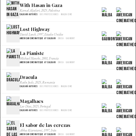
With Hasan in Gaza
×
Kamal Aljafari, 2025, Palestina
Caligari Autores
· Dos proyecciones · Malba Cine
Lost Highway
×
David Lynch, 1997, Estados Unidos
American Cinemateque at Caligari
· Única · Gaumont
La Pianiste
×
Michael Haneke, 2001, Francia
American Cinemateque at Caligari
· Única · Gaumont
Dracula
×
Radu Jude, 2025, Rumania
Caligari Autores
· Dos proyecciones · Malba Cine
Magalhaes
×
Lav Diaz, 2025, Portugal
Caligari Autores
· Dos proyecciones · Malba Cine
El sabor de las cerezas
×
Abbas Kiarostami, 1997, Irán
American Cinemateque at Caligari
· Única · Gaumont