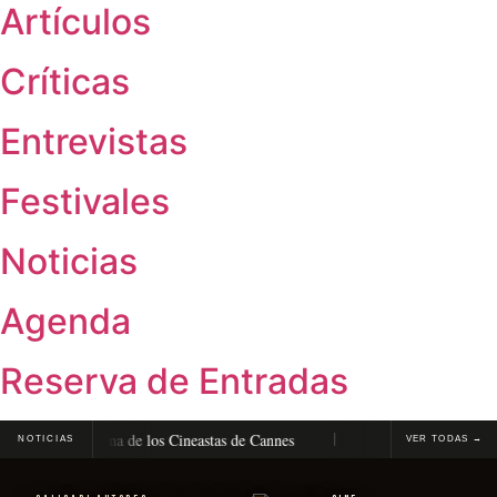
Artículos
Críticas
Entrevistas
Festivales
Noticias
Agenda
Reserva de Entradas
ro en la Quincena de los Cineastas de Cannes
La Vénus Électrique, 
NOTICIAS
VER TODAS →