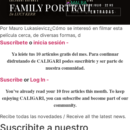
CALIGARI AUTORES
Cine
FAMILY PORTRAIT
Viernes 3 y 10 de julio · 22 hs
Entradas
reserva tu lugar
›
De LUCY KERR
Por Mauro Lukasievicz¿Cómo se interesó en filmar esta
película cerca, de diversas formas, d
Suscríbete
o
inicia sesión -
Ya leíste tus 10 artículos gratis del mes. Para continuar
disfrutando de CALIGARI podes suscribirte y ser parte de
nuestra comunidad.
Suscribe
or
Log In -
You’ve already read your 10 free articles this month. To keep
enjoying CALIGARI, you can subscribe and become part of our
community.
Recibe todas las novedades / Receive all the latest news.
Suscribite a nuestro