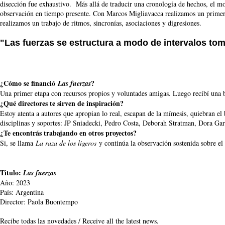
disección fue exhaustivo. Más allá de traducir una cronología de hechos, el mo
observación en tiempo presente. Con Marcos Migliavacca realizamos un primer 
realizamos un trabajo de ritmos, sincronías, asociaciones y digresiones.
"Las
fuerzas se
estructura
a
modo
de
intervalos
to
¿Cómo se financió
?
Las fuerzas
Una primer etapa con recursos propios y voluntades amigas. Luego recibí una b
¿Qué directores te sirven de inspiración?
Estoy atenta a autores que apropian lo real, escapan de la mímesis, quiebran el
disciplinas y soportes: JP Sniadecki, Pedro Costa, Deborah Stratman, Dora Gar
¿Te encontrás trabajando en otros proyectos?
Si, se llama
La raza de los ligeros
y continúa la observación sostenida sobre el 
Titulo:
Las fuerzas
Año: 2023
País: Argentina
Director: Paola Buontempo
Recibe todas las novedades / Receive all the latest news.