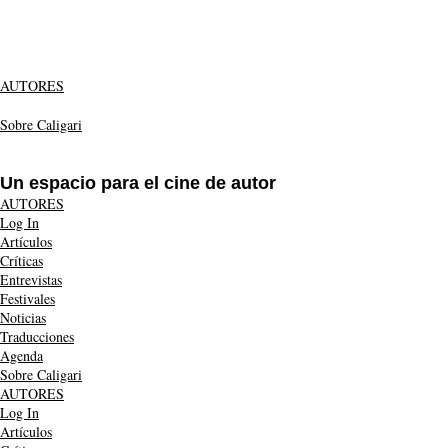
Ir
al
contenido
AUTORES
Sobre Caligari
Un espacio para el cine de autor
AUTORES
Log In
Artículos
Críticas
Entrevistas
Festivales
Noticias
Traducciones
Agenda
Sobre Caligari
AUTORES
Log In
Artículos