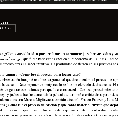
· 22 hs
adas
›
lar ¿Cómo surgió la idea para realizar un cortometraje sobre sus vidas y s
ias del vértigo
, que filmé hace varios años en el hipódromo de La Plata. Tampo
 momento creía un saber intuitivo. La posibilidad de ficción en sus prácticas a
a la cámara ¿Cómo fue el proceso para lograr esto?
de observación imaginé una línea argumental que documentara el proceso de apren
e la escuela. Descomponer en imágenes lo real es un ejercicio de distancias. El 
bién en generar condiciones para que la escena suceda. Con este procedimiento t
keys y jocketas fue fundamental; la película se terminó escribiendo a partir de s
 conformamos con Marcos Migliavacca (sonido directo), Franco Palazzo y Luis Mi
os ¿Cómo fue el proceso de edición y que tanto material tuviste que deja
d del proceso de aprendizaje. Una suma de pequeños acontecimientos donde cad
scena en un plano único y contener la acción entre dos cortes. Generamos poco 