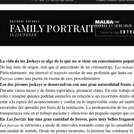
CALIGARI AUTORES
Cine
FAMILY PORTRAIT
Viernes 3 y 10 de julio 
Entr
reserva tu lugar
De LUCY KERR
La vida de los Jockeys es algo de lo que no se tiene un conocimiento popu
No hay mito de origen, más que el antecedente de un cortometraje,
Las instanc
Particularmente, me interesó el trayecto escolar de una profesión que hasta ese
Fuerzas
como una puesta en escena de esos procedimientos.
Los dos jóvenes jockeys se desenvuelven con una gran naturalidad frente 
Durante varios meses y de forma esporádica, presencié clases. En este trabajo 
roles e imaginé quienes podrían asumirlos en relación a sus recorridos dentro d
estar a la espera del acontecimiento y confiar en lo imprevisible como así tam
recorridos del aprendiz por fuera de la institución. La predisposición de los joc
transparencia está en el trabajo paciente y silencioso del pequeño equipo que
En
hay una gran cantidad de breves, pero muy bellos fragment
Las fuerzas
Las fuerzas
se estructura a modo de intervalos tomando como eje la causalida
una unidad de sentido. Desde un primer momento, la premisa fue condensar la e