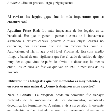
Arcontes
…fue un proceso largo y zigzagueante.
Al revisar los legajos ¿que fue lo más impactante que se
encontraron?
Agustina Pérez Rial:
Lo más impactante de los legajos es su
banalidad. Eso que te genera pensar a canas de la bonaerense
siguiendo a artistas checxs, polacxs o rusxs, cuyas lenguas no
entienden, por escenarios que son tan reconocibles como el
Auditorium, el Hermitage o el Hotel Provincial. Esa cosa medio
tilinga y banal de una vigilancia que fue el caldo de cultivo de algo
muy denso que vino después: lo obvio, la dictadura; lo menos
obvio, los 25 años sin festival que van de 1970 a mediados de los
noventa.
Utilizaron una fotografía que por momentos es muy potente y
en otros es má
s natural.
¿Cómo trabajaron estos aspectos?
Natalia Labaké:
La búsqueda desde un comienzo fue trabajar
partiendo de la materialidad de los documentos, intentando
decodificarlos formalmente. A primera vista surge algo interesante
en relación a las tachaduras por ser justamente documentos