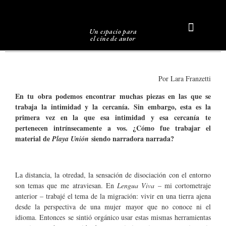
Un espacio para
el cine de autor
Sobre Caligari
Por Lara Franzetti
En tu obra podemos encontrar muchas piezas en las que se
trabaja la intimidad y la cercanía. Sin embargo, esta es la
primera vez en la que esa intimidad y esa cercanía te
pertenecen intrínsecamente a vos. ¿Cómo fue trabajar el
material de
siendo narradora narrada?
Playa Unión
La distancia, la otredad, la sensación de disociación con el entorno
son temas que me atraviesan. En
Lengua Viva
– mi cortometraje
anterior – trabajé el tema de la migración: vivir en una tierra ajena
desde la perspectiva de una mujer mayor que no conoce ni el
idioma. Entonces se sintió orgánico usar estas mismas herramientas