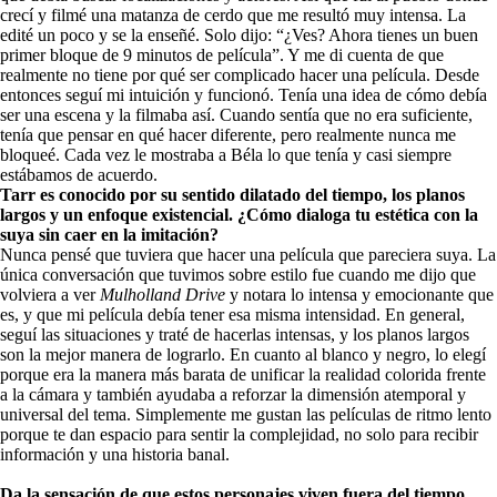
crecí y filmé una matanza de cerdo que me resultó muy intensa. La
edité un poco y se la enseñé. Solo dijo: “¿Ves? Ahora tienes un buen
primer bloque de 9 minutos de película”. Y me di cuenta de que
realmente no tiene por qué ser complicado hacer una película. Desde
entonces seguí mi intuición y funcionó. Tenía una idea de cómo debía
ser una escena y la filmaba así. Cuando sentía que no era suficiente,
tenía que pensar en qué hacer diferente, pero realmente nunca me
bloqueé. Cada vez le mostraba a Béla lo que tenía y casi siempre
estábamos de acuerdo.
Tarr es conocido por su sentido dilatado del tiempo, los planos
largos y un enfoque existencial. ¿Cómo dialoga tu estética con la
suya sin caer en la imitación?
Nunca pensé que tuviera que hacer una película que pareciera suya. La
única conversación que tuvimos sobre estilo fue cuando me dijo que
volviera a ver
Mulholland Drive
y notara lo intensa y emocionante que
es, y que mi película debía tener esa misma intensidad. En general,
seguí las situaciones y traté de hacerlas intensas, y los planos largos
son la mejor manera de lograrlo. En cuanto al blanco y negro, lo elegí
porque era la manera más barata de unificar la realidad colorida frente
a la cámara y también ayudaba a reforzar la dimensión atemporal y
universal del tema. Simplemente me gustan las películas de ritmo lento
porque te dan espacio para sentir la complejidad, no solo para recibir
información y una historia banal.
Da la sensación de que estos personajes viven fuera del tiempo,