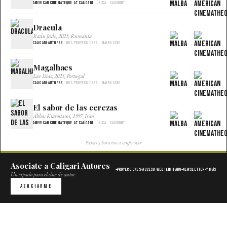
American Cinemateque at Caligari
· Única · Gaumont
Dracula
×
Radu Jude, 2025, Rumania
Caligari Autores
· Dos proyecciones · Malba Cine
Magalhaes
×
Lav Diaz, 2025, Portugal
Caligari Autores
· Dos proyecciones · Malba Cine
El sabor de las cerezas
×
Abbas Kiarostami, 1997, Irán
American Cinemateque at Caligari
· Única · Gaumont
Fechas y horarios a confirmar
Asociate a Caligari Autores
Proyecciones
Acceso web ilimitado
Newsletter
Y más
Un espacio para el cine de autor
Asociarme