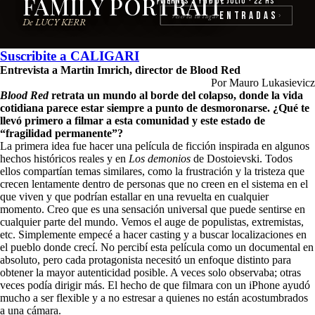
FAMILY PORTRAIT
Viernes 3 y 10 de julio · 22 hs
Entradas
reserva tu lugar
›
De LUCY KERR
Suscribite a
CALIGARI
Entrevista a Martin Imrich, director de Blood Red
Por Mauro Lukasievicz
Blood Red
retrata un mundo al borde del colapso, donde la vida
cotidiana parece estar siempre a punto de desmoronarse. ¿Qué te
llevó primero a filmar a esta comunidad y este estado de
“fragilidad permanente”?
La primera idea fue hacer una película de ficción inspirada en algunos
hechos históricos reales y en
Los demonios
de Dostoievski. Todos
ellos compartían temas similares, como la frustración y la tristeza que
crecen lentamente dentro de personas que no creen en el sistema en el
que viven y que podrían estallar en una revuelta en cualquier
momento. Creo que es una sensación universal que puede sentirse en
cualquier parte del mundo. Vemos el auge de populistas, extremistas,
etc. Simplemente empecé a hacer casting y a buscar localizaciones en
el pueblo donde crecí. No percibí esta película como un documental en
absoluto, pero cada protagonista necesitó un enfoque distinto para
obtener la mayor autenticidad posible. A veces solo observaba; otras
veces podía dirigir más. El hecho de que filmara con un iPhone ayudó
mucho a ser flexible y a no estresar a quienes no están acostumbrados
a una cámara.