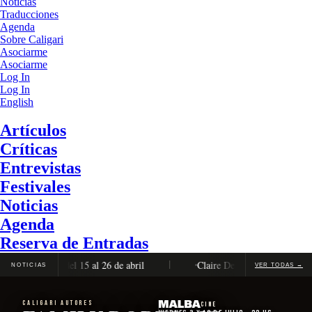
Noticias
Traducciones
Agenda
Sobre Caligari
Asociarme
Asociarme
Log In
Log In
English
Artículos
Críticas
Entrevistas
Festivales
Noticias
Agenda
Reserva de Entradas
 completa, del 15 al 26 de abril
Claire Denis será distinguida co
NOTICIAS
VER TODAS →
CALIGARI AUTORES
Cine