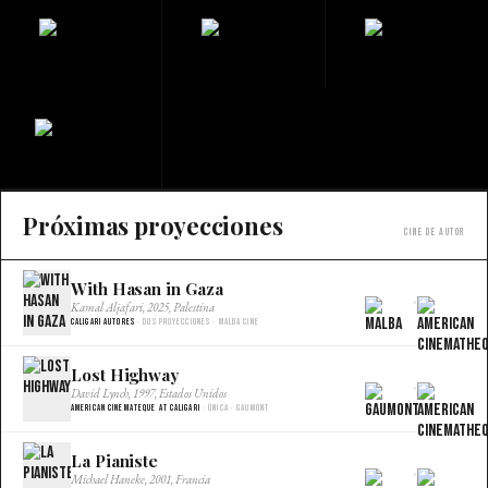
Próximas proyecciones
Cine de autor
With Hasan in Gaza
×
Kamal Aljafari, 2025, Palestina
Caligari Autores
· Dos proyecciones · Malba Cine
Lost Highway
×
David Lynch, 1997, Estados Unidos
American Cinemateque at Caligari
· Única · Gaumont
La Pianiste
×
Michael Haneke, 2001, Francia