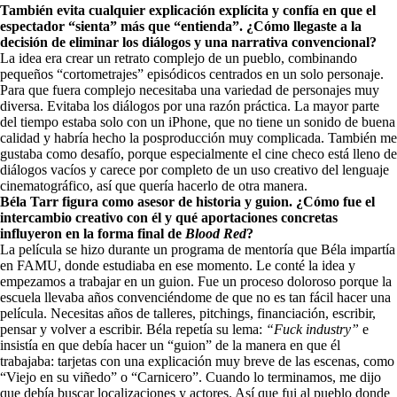
También evita cualquier explicación explícita y confía en que el
espectador “sienta” más que “entienda”. ¿Cómo llegaste a la
decisión de eliminar los diálogos y una narrativa convencional?
La idea era crear un retrato complejo de un pueblo, combinando
pequeños “cortometrajes” episódicos centrados en un solo personaje.
Para que fuera complejo necesitaba una variedad de personajes muy
diversa. Evitaba los diálogos por una razón práctica. La mayor parte
del tiempo estaba solo con un iPhone, que no tiene un sonido de buena
calidad y habría hecho la posproducción muy complicada. También me
gustaba como desafío, porque especialmente el cine checo está lleno de
diálogos vacíos y carece por completo de un uso creativo del lenguaje
cinematográfico, así que quería hacerlo de otra manera.
Béla Tarr figura como asesor de historia y guion. ¿Cómo fue el
intercambio creativo con él y qué aportaciones concretas
influyeron en la forma final de
Blood Red
?
La película se hizo durante un programa de mentoría que Béla impartía
en FAMU, donde estudiaba en ese momento. Le conté la idea y
empezamos a trabajar en un guion. Fue un proceso doloroso porque la
escuela llevaba años convenciéndome de que no es tan fácil hacer una
película. Necesitas años de talleres, pitchings, financiación, escribir,
pensar y volver a escribir. Béla repetía su lema:
“Fuck industry”
e
insistía en que debía hacer un “guion” de la manera en que él
trabajaba: tarjetas con una explicación muy breve de las escenas, como
“Viejo en su viñedo” o “Carnicero”. Cuando lo terminamos, me dijo
que debía buscar localizaciones y actores. Así que fui al pueblo donde