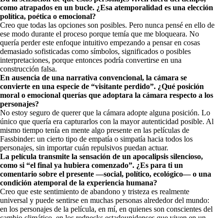
como atrapados en un bucle. ¿Esa atemporalidad es una elección
política, poética o emocional?
Creo que todas las opciones son posibles. Pero nunca pensé en ello de
ese modo durante el proceso porque temía que me bloqueara. No
quería perder este enfoque intuitivo empezando a pensar en cosas
demasiado sofisticadas como símbolos, significados o posibles
interpretaciones, porque entonces podría convertirse en una
construcción falsa.
En ausencia de una narrativa convencional, la cámara se
convierte en una especie de “visitante perdido”. ¿Qué posición
moral o emocional querías que adoptara la cámara respecto a los
personajes?
No estoy seguro de querer que la cámara adopte alguna posición. Lo
único que quería era capturarlos con la mayor autenticidad posible. Al
mismo tiempo tenía en mente algo presente en las películas de
Fassbinder: un cierto tipo de empatía o simpatía hacia todos los
personajes, sin importar cuán repulsivos puedan actuar.
La película transmite la sensación de un apocalipsis silencioso,
como si “el final ya hubiera comenzado”. ¿Es para ti un
comentario sobre el presente —social, político, ecológico— o una
condición atemporal de la experiencia humana?
Creo que este sentimiento de abandono y tristeza es realmente
universal y puede sentirse en muchas personas alrededor del mundo:
en los personajes de la película, en mí, en quienes son conscientes del
cambio climático, en los rednecks estadounidenses que viven en un