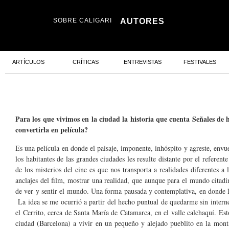
SOBRE CALIGARI
AUTORES
ARTÍCULOS
CRÍTICAS
ENTREVISTAS
FESTIVALES
Para los que vivimos en la ciudad la historia que cuenta Señales de
convertirla en película?
Es una película en donde el paisaje, imponente, inhóspito y agreste, envue
los habitantes de las grandes ciudades les resulte distante por el referen
de los misterios del cine es que nos transporta a realidades diferentes 
anclajes del film, mostrar una realidad, que aunque para el mundo citadin
de ver y sentir el mundo. Una forma pausada y contemplativa, en donde l
La idea se me ocurrió a partir del hecho puntual de quedarme sin intern
el Cerrito, cerca de Santa María de Catamarca, en el valle calchaquí. E
ciudad (Barcelona) a vivir en un pequeño y alejado pueblito en la mont