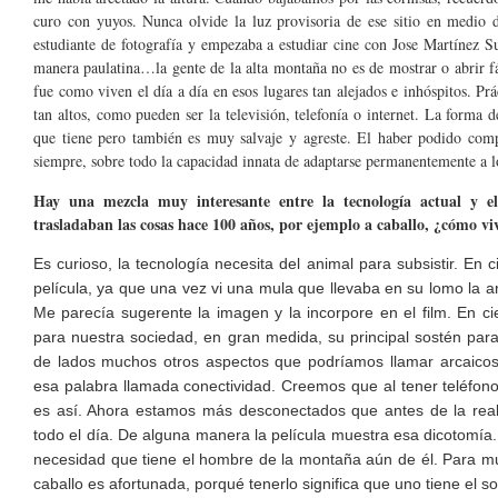
curo con yuyos. Nunca olvide la luz provisoria de ese sitio en medio 
estudiante de fotografía y empezaba a estudiar cine con Jose Martínez 
manera paulatina…la gente de la alta montaña no es de mostrar o abrir 
fue como viven el día a día en esos lugares tan alejados e inhóspitos. Pr
tan altos, como pueden ser la televisión, telefonía o internet. La forma 
que tiene pero también es muy salvaje y agreste. El haber podido com
siempre, sobre todo la capacidad innata de adaptarse permanentemente a l
Hay una mezcla muy interesante entre la tecnología actual y e
trasladaban las cosas hace 100 años, por ejemplo a caballo, ¿cómo viv
Es curioso, la tecnología necesita del animal para subsistir. En
película, ya que una vez vi una mula que llevaba en su lomo la a
Me parecía sugerente la imagen y la incorpore en el film. En 
para nuestra sociedad, en gran medida, su principal sostén para
de lados muchos otros aspectos que podríamos llamar arcaico
esa palabra llamada conectividad. Creemos que al tener teléfo
es así. Ahora estamos más desconectados que antes de la rea
todo el día. De alguna manera la película muestra esa dicotomía.
necesidad que tiene el hombre de la montaña aún de él. Para m
caballo es afortunada, porqué tenerlo significa que uno tiene el 