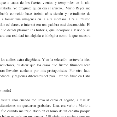
ue a causa de los fuertes vientos y temporales en la alta
instalarla. Yo pregunte quien era el arriero…Mario Reyes me
bía conocido hace treinta años siendo yo estudiante de
s a tomar una imágenes en la alta montaña. Era el mismo
ían celulares, e internet era una palabra casi desconocida. El
 que decidí plasmar una historia, que incorpore a Mario y así
ara una realidad tan alejada e inhóspita como la que muestra
s audios extra diegéticos. Y en la selección sostuve la idea
nductores, es decir que los casos que fueron filmados sean
ran llevados adelante por mis protagonistas. Por otro lado
 edades, y regiones diferentes del país. Por eso filmé en Caba
 mundo?
reinta años cuando me llevó al cerro el negrito, a más de
 situaciones me quedaron grabadas. Una, era verlo a Mario a
, fue cuando me trajo atado en el lomo de un caballo porqué
o haber entrado en una cueva. Allí vivía una anciana que me