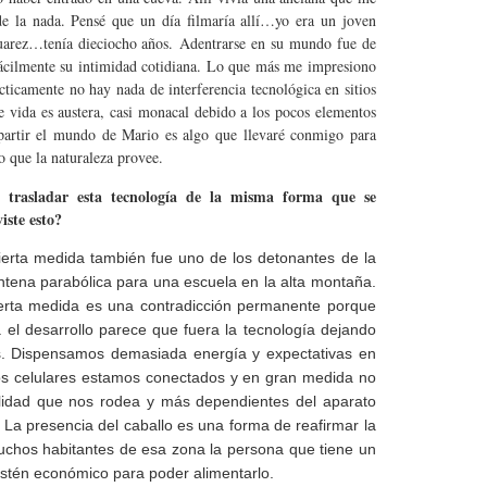
de la nada. Pensé que un día filmaría allí…yo era un joven
Suarez…tenía dieciocho años. Adentrarse en su mundo fue de
fácilmente su intimidad cotidiana. Lo que más me impresiono
ácticamente no hay nada de interferencia tecnológica en sitios
de vida es austera, casi monacal debido a los pocos elementos
partir el mundo de Mario es algo que llevaré conmigo para
o que la naturaleza provee.
l trasladar esta tecnología de la misma forma que se
iste esto?
 cierta medida también fue uno de los detonantes de la
ntena parabólica para una escuela en la alta montaña.
cierta medida es una contradicción permanente porque
 el desarrollo parece que fuera la tecnología dejando
s. Dispensamos demasiada energía y expectativas en
nos celulares estamos conectados y en gran medida no
lidad que nos rodea y más dependientes del aparato
 La presencia del caballo es una forma de reafirmar la
uchos habitantes de esa zona la persona que tiene un
sostén económico para poder alimentarlo.