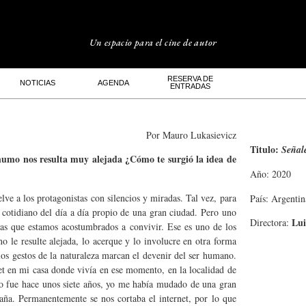
Un espacio para el cine de autor
RESERVA DE
NOTICIAS
AGENDA
ENTRADAS
Por Mauro Lukasievicz
Titulo:
Señal
 humo nos resulta muy alejada ¿Cómo te surgió la idea de
Año: 2020
lve a los protagonistas con silencios y miradas. Tal vez, para
País: Argentin
te cotidiano del día a día propio de una gran ciudad. Pero uno
Lui
Directora:
a las que estamos acostumbrados a convivir. Ese es uno de los
o le resulte alejada, lo acerque y lo involucre en otra forma
os gestos de la naturaleza marcan el devenir del ser humano.
et en mi casa donde vivía en ese momento, en la localidad de
sto fue hace unos siete años, yo me había mudado de una gran
aña. Permanentemente se nos cortaba el internet, por lo que