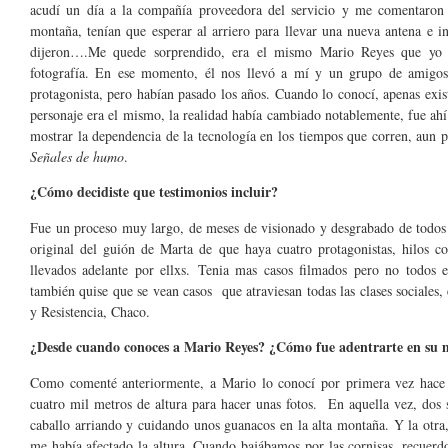
acudí un día a la compañía proveedora del servicio y me comentaron q
montaña, tenían que esperar al arriero para llevar una nueva antena e 
dijeron….Me quede sorprendido, era el mismo Mario Reyes que yo ha
fotografía. En ese momento, él nos llevó a mí y un grupo de amigo
protagonista, pero habían pasado los años. Cuando lo conocí, apenas exist
personaje era el mismo, la realidad había cambiado notablemente, fue ahí
mostrar la dependencia de la tecnología en los tiempos que corren, aun p
Señales de humo
.
¿Cómo decidiste que testimonios incluir?
Fue un proceso muy largo, de meses de visionado y desgrabado de todos lo
original del guión de Marta de que haya cuatro protagonistas, hilos co
llevados adelante por ellxs. Tenia mas casos filmados pero no todos e
también quise que se vean casos que atraviesan todas las clases sociales,
y Resistencia, Chaco.
¿Desde cuando conoces a Mario Reyes? ¿Cómo fue adentrarte en su
Como comenté anteriormente, a Mario lo conocí por primera vez hace t
cuatro mil metros de altura para hacer unas fotos. En aquella vez, dos
caballo arriando y cuidando unos guanacos en la alta montaña. Y la otra
me había afectado la altura. Cuando bajábamos por las cornisas, recuerd