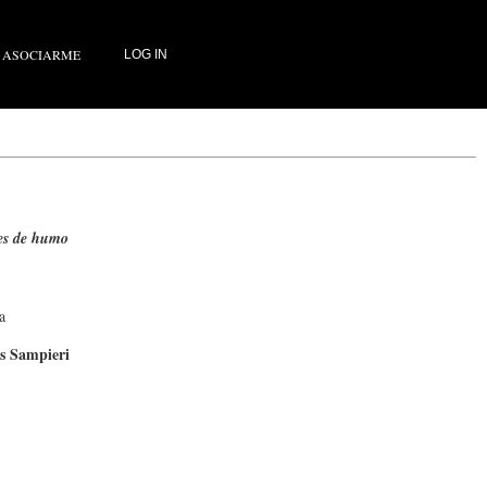
ASOCIARME
LOG IN
es de humo
a
s Sampieri