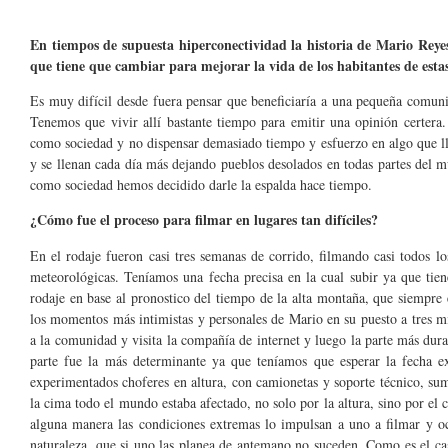
En tiempos de supuesta hiperconectividad la historia de Mario Reyes
que tiene que cambiar para mejorar la vida de los habitantes de esta
Es muy difícil desde fuera pensar que beneficiaría a una pequeña comun
Tenemos que vivir allí bastante tiempo para emitir una opinión certer
como sociedad y no dispensar demasiado tiempo y esfuerzo en algo que l
y se llenan cada día más dejando pueblos desolados en todas partes del m
como sociedad hemos decidido darle la espalda hace tiempo.
¿Cómo fue el proceso para filmar en lugares tan difíciles?
En el rodaje fueron casi tres semanas de corrido, filmando casi todos lo
meteorológicas. Teníamos una fecha precisa en la cual subir ya que tiene
rodaje en base al pronostico del tiempo de la alta montaña, que siempre 
los momentos más intimistas y personales de Mario en su puesto a tres mi
a la comunidad y visita la compañía de internet y luego la parte más dura
parte fue la más determinante ya que teníamos que esperar la fecha e
experimentados choferes en altura, con camionetas y soporte técnico, sum
la cima todo el mundo estaba afectado, no solo por la altura, sino por el c
alguna manera las condiciones extremas lo impulsan a uno a filmar y oc
naturaleza, que si uno las planea de antemano no suceden. Como es el cas