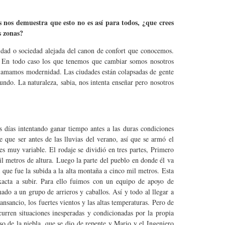
 nos demuestra que esto no es así para todos, ¿que crees
s zonas?
idad o sociedad alejada del canon de confort que conocemos.
a. En todo caso los que tenemos que cambiar somos nosotros
lamamos modernidad. Las ciudades están colapsadas de gente
undo. La naturaleza, sabia, nos intenta enseñar pero nosotros
s días intentando ganar tiempo antes a las duras condiciones
 que ser antes de las lluvias del verano, así que se armó el
es muy variable. El rodaje se dividió en tres partes, Primero
l metros de altura. Luego la parte del pueblo en donde él va
 que fue la subida a la alta montaña a cinco mil metros. Esta
xacta a subir. Para ello fuimos con un equipo de apoyo de
ado a un grupo de arrieros y caballos. Así y todo al llegar a
ansancio, los fuertes vientos y las altas temperaturas. Pero de
urren situaciones inesperadas y condicionadas por la propia
o de la niebla, que se dio de repente y Mario y el Ingeniero