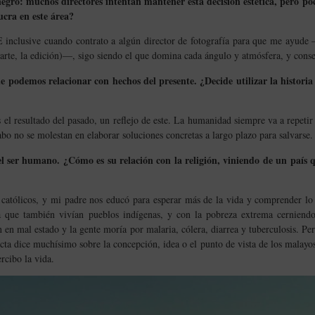
 negro: muchos directores intentan mantener esta decisión estética, pero p
lucra en este área?
E inclusive cuando contrato a algún director de fotografía para que me ayude
 arte, la edición)—, sigo siendo el que domina cada ángulo y atmósfera, y cons
 podemos relacionar con hechos del presente. ¿Decide utilizar la historia p
 el resultado del pasado, un reflejo de este. La humanidad siempre va a repeti
abo no se molestan en elaborar soluciones concretas a largo plazo para salvarse
 ser humano. ¿Cómo es su relación con la religión, viniendo de un país qu
atólicos, y mi padre nos educó para esperar más de la vida y comprender lo 
que también vivían pueblos indígenas, y con la pobreza extrema cerniendo
en mal estado y la gente moría por malaria, cólera, diarrea y tuberculosis. Pero
cta dice muchísimo sobre la concepción, idea o el punto de vista de los malayo
rcibo la vida.