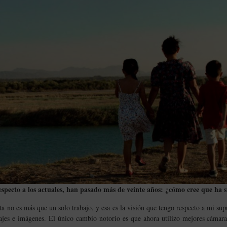
specto a los actuales, han pasado más de veinte años: ¿cómo cree que ha si
ta no es más que un solo trabajo, y esa es la visión que tengo respecto a mi su
ajes e imágenes. El único cambio notorio es que ahora utilizo mejores cámara