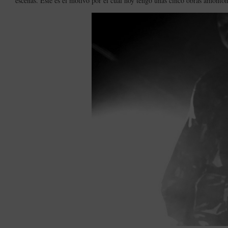
escenas. Este es el motivo por el cual hoy tengo unas cinco obras amonton