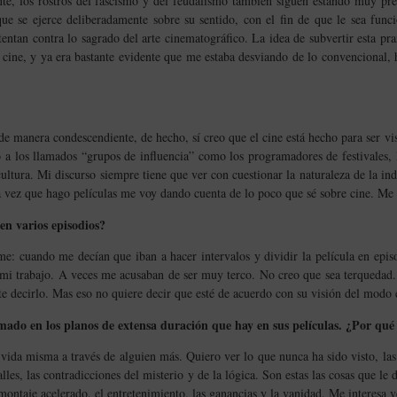
ente, los rostros del fascismo y del feudalismo también siguen estando muy pr
e se ejerce deliberadamente sobre su sentido, con el fin de que le sea funcio
entan contra lo sagrado del arte cinematográfico. La idea de subvertir esta pr
 cine, y ya era bastante evidente que me estaba desviando de lo convencional,
de manera condescendiente, de hecho, sí creo que el cine está hecho para ser vis
o a los llamados “grupos de influencia” como los programadores de festivales, l
ultura. Mi discurso siempre tiene que ver con cuestionar la naturaleza de la ind
a vez que hago películas me voy dando cuenta de lo poco que sé sobre cine. Me
 en varios episodios?
e: cuando me decían que iban a hacer intervalos y dividir la película en epis
mi trabajo. A veces me acusaban de ser muy terco. No creo que sea terquedad. 
te decirlo. Mas eso no quiere decir que esté de acuerdo con su visión del modo 
ado en los planos de extensa duración que hay en sus películas. ¿Por qué
 vida misma a través de alguien más. Quiero ver lo que nunca ha sido visto, la
alles, las contradicciones del misterio y de la lógica. Son estas las cosas que le 
montaje acelerado, el entretenimiento, las ganancias y la vanidad. Me interesa ve