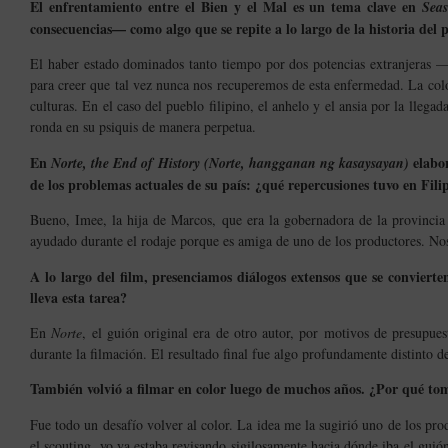
El enfrentamiento entre el Bien y el Mal es un tema clave en
Seas
consecuencias— como algo que se repite a lo largo de la historia del 
El haber estado dominados tanto tiempo por dos potencias extranjeras —
para creer que tal vez nunca nos recuperemos de esta enfermedad. La colo
culturas. En el caso del pueblo filipino, el anhelo y el ansia por la llega
ronda en su psiquis de manera perpetua.
En
elabo
Norte, the End of History (Norte, hangganan ng kasaysayan)
de los problemas actuales de su país: ¿qué repercusiones tuvo en Fili
Bueno, Imee, la hija de Marcos, que era la gobernadora de la provincia 
ayudado durante el rodaje porque es amiga de uno de los productores. Nos 
A lo largo del film, presenciamos diálogos extensos que se conviert
lleva esta tarea?
En
Norte
, el guión original era de otro autor, por motivos de presupues
durante la filmación. El resultado final fue algo profundamente distinto de
También volvió a filmar en color luego de muchos años. ¿Por qué tom
Fue todo un desafío volver al color. La idea me la sugirió uno de los pr
el scouting, yo ya estaba revisando sigilosamente hacia dónde iba el guión