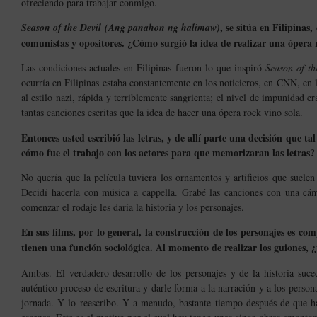
ofreciendo para trabajar conmigo.
, se sitúa en Filipina
Season of the Devil (Ang panahon ng halimaw)
comunistas y opositores. ¿Cómo surgió la idea de realizar una ópera
Las condiciones actuales en Filipinas fueron lo que inspiró
Season of th
ocurría en Filipinas estaba constantemente en los noticieros, en CNN, e
al estilo nazi, rápida y terriblemente sangrienta; el nivel de impunidad
tantas canciones escritas que la idea de hacer una ópera rock vino sola.
Entonces usted escribió las letras, y de allí parte una decisión que ta
cómo fue el trabajo con los actores para que memorizaran las letras?
No quería que la película tuviera los ornamentos y artificios que suele
Decidí hacerla con música a cappella. Grabé las canciones con una cám
comenzar el rodaje les daría la historia y los personajes.
En sus films, por lo general, la construcción de los personajes es com
tienen una función sociológica. Al momento de realizar los guiones, 
Ambas. El verdadero desarrollo de los personajes y de la historia suce
auténtico proceso de escritura y darle forma a la narración y a los person
jornada. Y lo reescribo. Y a menudo, bastante tiempo después de que h