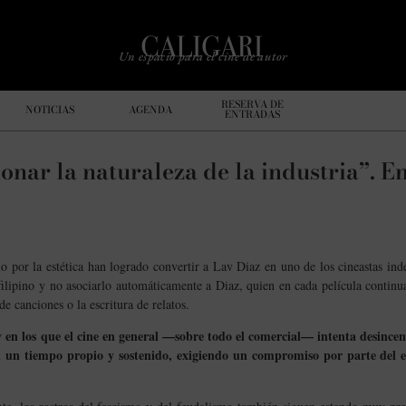
Un espacio para el cine de autor
RESERVA DE
NOTICIAS
AGENDA
ENTRADAS
onar la naturaleza de la industria”. E
io por la estética han logrado convertir a Lav Diaz en uno de los cineastas i
filipino y no asociarlo automáticamente a Diaz, quien en cada película continua
de canciones o la escritura de relatos.
y en los que el cine en general —sobre todo el comercial— intenta desincen
en un tiempo propio y sostenido, exigiendo un compromiso por parte del es