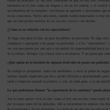
Desde un principio, sí, soy muy consciente de que en este arte, tristem
extensión en el cine como un dogma y en un rol central, y el control qu
servidumbres de la estupidez, son formas de agresión y atrocidades que at
en mi conciencia. Varios años atrás, cuando estaba empezando a crear mi
que mi cine pronto moriría.
Es un suicidio artístico
, me decían.
¿Cómo es su relación con los espectadores?
Yo hago cine para el cine, no para un público en particular. No digo esto 
complacer o apaciguar a un grupo en particular, o a los “espectadores”, 
ver con una pasión por este arte y un sentido de responsabilidad hacia la c
de la cultura. Siempre voy a hacer cine a mi manera. Y me gusta que cad
¿Qué opina de la decisión de algunos festivales de pasar sus películas
Su trabajo es programar. Antes me molestaba, a veces al punto de negarm
incluso cuando implicaba que iba a perder difusión y oportunidades para 
tarde o temprano entendí su postura, y cedí, de mala gana, si se me permi
Lo que podríamos llamar “la experiencia de lo continuo” queda plasm
Así es como quiero vivir el cine: como al leer una novela, como sentir la
por la mayor parte de las películas. Allí se encuentran los matices, los det
de la narración y de los personajes. La razón de ser del cine no está en el 