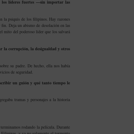
r los líderes fuertes —sin importar las
la psiquis de los filipinos. Hay razones
 fin. Deja un abismo de desolación en las
 el mito del poderoso líder que los salvará
r la corrupción, la desigualdad y otros
sobre su padre. De hecho, ella nos había
vicios de seguridad.
scribir un guión y qué tanto tiempo le
gregaba tramas y personajes a la historia
e terminamos rodando la película. Durante
n Filipinas, y ya no solamente el tormento