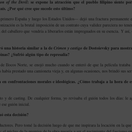
: se expone la atracción que el pueblo filipino siente po
on of the Devil
país. ¿Por qué cree que sucede esto último?
primero España y luego los Estados Unidos— dejó una fractura permanente en 
nización es la brutal imposición de un contrato cuya validez pareciera no tener
da del caballero que vendría a liberarlos están impregnados en su esencia. Y así,
ró una historia similar a la de
de Dostoievsky para mostra
Crimen y castigo
pinas? ¿Sufrió algún tipo de represalia?
de Ilocos Norte, se enojó mucho cuando se enteró de que la película trataba 
había prestado una camioneta vieja y, en algunas ocasiones, nos brindó sus ser
en en confrontaciones morales e ideológicas. ¿Cómo trabaja a la hora de e
to y de casting. De cualquier forma, yo revisaba el guión todos los días: le a
 ese guión inicial.
ó esta decisión?
oductores. Pero tomé la decisión luego de que me inspirara la locación en la qu
: el núcleo de la premisa de la obra pasaría a ser el nacimiento del fascismo e