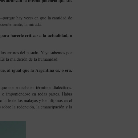
ocos alcanzan la misma potencia que sus
 —porque hay veces en que la cantidad de
ecuentemente, la mirada.
ara hacerle críticas a la actualidad, o
r los errores del pasado. Y ya sabemos por
. Es la maldición de la humanidad.
e, al igual que la Argentina es, o era,
que nos rodeaba en términos dialécticos.
 e imponiéndose en todas partes. Había
 la fe de los malayos y los filipinos en el
s sobre la redención, la emancipación y la