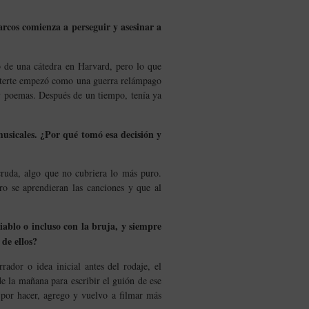
arcos comienza a perseguir y asesinar a
go de una cátedra en Harvard, pero lo que
 Duterte empezó como una guerra relámpago
 y poemas. Después de un tiempo, tenía ya
 musicales. ¿Por qué tomó esa decisión y
cruda, algo que no cubriera lo más puro.
ro se aprendieran las canciones y que al
iablo o incluso con la bruja, y siempre
r de ellos?
ador o idea inicial antes del rodaje, el
de la mañana para escribir el guión de ese
por hacer, agrego y vuelvo a filmar más