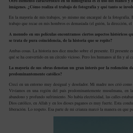
Otro elemento característico en su filmografía es el uso del blanco y
imágenes. ¿Cómo realiza el trabajo de fotografía y qué tanto se invo
En la mayoría de mis trabajos, yo mismo me encargué de la fotografía. 
trabajo que recae en mis hombros es demasiada (el guión, la dirección, el
A menudo en sus películas encontramos ciertos aspectos históricos que
se trata de pura coincidencia, de la historia que se repite?
Ambas cosas. La historia nos dice mucho sobre el presente. El presente es
qué se ha convertido en un círculo vicioso. Pero los humanos al fin y al c
La mayoría de sus obras denotan un gran interés por la redención del
predominantemente católico?
Crecí en un entorno muy desigual y desolador. Mi madre nos crió como c
Vivíamos en una región del país predominantemente musulmana, en la 
abandono y profundo sufrimiento. No había electricidad, las calles estaban 
Dios católico, en Allah y en los dioses paganos es muy fuerte. Esta condu
liberación. Lo respeto. Esa parte de mi crianza marcó la manera en que pe