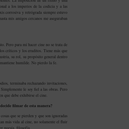
esentes. La imposición de un ritmo y una
nal a los imperios de la codicia y a las
axis corrosiva y retrógrada siempre estuvo
 hasta mis amigos cercanos me aseguraban
to. Pero para mí hacer cine no se trata de
os críticos y los eruditos. Tiene más que
ustria, su rol, su propósito general dentro
 mantiene humilde. No pierdo la fe.
odios, terminaba rechazando invitaciones,
Simplemente le soy fiel a las obras. Pero
en que debe exhibirse el cine.
 decide filmar de esta manera?
s cosas que se pierden y que son ignoradas
dan más vida al cine, no solamente el fluir
r poesía, filosofía.