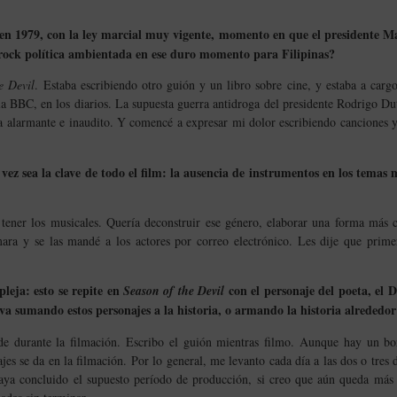
s, en 1979, con la ley marcial muy vigente, momento en que el presidente M
 rock política ambientada en ese duro momento para Filipinas?
e Devil
. Estaba escribiendo otro guión y un libro sobre cine, y estaba a car
n la BBC, en los diarios. La supuesta guerra antidroga del presidente Rodrigo
 era alarmante e inaudito. Y comencé a expresar mi dolor escribiendo canciones
l vez sea la clave de todo el film: la ausencia de instrumentos en los temas
n tener los musicales. Quería deconstruir ese género, elaborar una forma más 
ara y se las mandé a los actores por correo electrónico. Les dije que prime
pleja: esto se repite en
con el personaje del poeta, el D
Season of the Devil
¿va sumando estos personajes a la historia, o armando la historia alrededo
de durante la filmación. Escribo el guión mientras filmo. Aunque hay un borr
ajes se da en la filmación. Por lo general, me levanto cada día a las dos o tres 
aya concluido el supuesto período de producción, si creo que aún queda más 