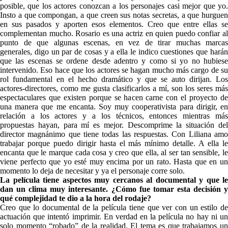
posible, que los actores conozcan a los personajes casi mejor que yo.
Insto a que compongan, a que creen sus notas secretas, a que hurguen
en sus pasados y aporten esos elementos. Creo que entre ellas se
complementan mucho. Rosario es una actriz en quien puedo confiar al
punto de que algunas escenas, en vez de tirar muchas marcas
generales, digo un par de cosas y a ella le indico cuestiones que harán
que las escenas se ordene desde adentro y como si yo no hubiese
intervenido. Eso hace que los actores se hagan mucho más cargo de su
rol fundamental en el hecho dramático y que se auto dirijan. Los
actores-directores, como me gusta clasificarlos a mí, son los seres más
espectaculares que existen porque se hacen carne con el proyecto de
una manera que me encanta. Soy muy cooperativista para dirigir, en
relación a los actores y a los técnicos, entonces mientras más
propuestas hayan, para mí es mejor. Descomprime la situación del
director magnánimo que tiene todas las respuestas.
Con Liliana am
trabajar porque puedo dirigir hasta el más mínimo detalle. A ella le
encanta que le marque cada cosa y creo que ella, al ser tan sensible, le
viene perfecto que yo esté muy encima por un rato. Hasta que en un
momento lo deja de necesitar y ya el personaje corre solo.
La película tiene aspectos muy cercanos al documental y que le
dan un clima muy interesante. ¿Cómo fue tomar esta decisión y
qué complejidad te dio a la hora del rodaje?
Creo que lo documental de la película tiene que ver con un estilo de
actuación que intentó imprimir. En verdad en la película no hay ni un
solo momento “robado” de la realidad. El tema es que trabajamos un