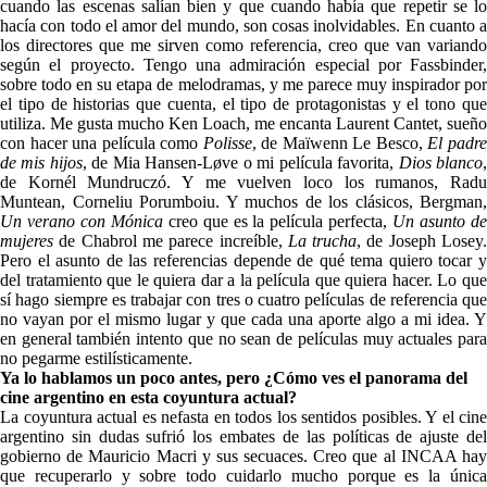
cuando las escenas salían bien y que cuando había que repetir se lo
hacía con todo el amor del mundo, son cosas inolvidables.
En cuanto a
los directores que me sirven como referencia, creo que van variando
según el proyecto. Tengo una admiración especial por Fassbinder,
sobre todo en su etapa de melodramas, y me parece muy inspirador por
el tipo de historias que cuenta, el tipo de protagonistas y el tono que
utiliza. Me gusta mucho Ken Loach, me encanta Laurent Cantet, sueño
con hacer una película como
Polisse
, de Maïwenn Le Besco,
El padr
de mis hijos
, de Mia Hansen-Løve o mi película favorita,
Dios blanco
de Kornél Mundruczó. Y me vuelven loco los rumanos, Radu
Muntean, Corneliu Porumboiu. Y muchos de los clásicos, Bergman,
Un verano con Mónica
creo que es la película perfecta,
Un asunto d
mujeres
de Chabrol me parece increíble,
La trucha
, de Joseph Losey
Pero el asunto de las referencias depende de qué tema quiero tocar y
del tratamiento que le quiera dar a la película que quiera hacer. Lo que
sí hago siempre es trabajar con tres o cuatro películas de referencia que
no vayan por el mismo lugar y que cada una aporte algo a mi idea. Y
en general también intento que no sean de películas muy actuales para
no pegarme estilísticamente.
Ya lo hablamos un poco antes, pero ¿Cómo ves el panorama del
cine argentino en esta coyuntura actual?
La coyuntura actual es nefasta en todos los sentidos posibles. Y el cine
argentino sin dudas sufrió los embates de las políticas de ajuste del
gobierno de Mauricio Macri y sus secuaces. Creo que al INCAA hay
que recuperarlo y sobre todo cuidarlo mucho porque es la única