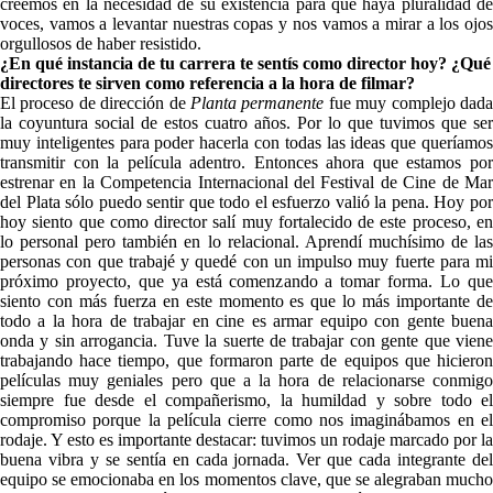
creemos en la necesidad de su existencia para que haya pluralidad de
voces, vamos a levantar nuestras copas y nos vamos a mirar a los ojos
orgullosos de haber resistido.
¿En qué instancia de tu carrera te sentís como director hoy? ¿Qué
directores te sirven como referencia a la hora de filmar?
El proceso de dirección de
Planta permanente
fue muy complejo dad
la coyuntura social de estos cuatro años. Por lo que tuvimos que ser
muy inteligentes para poder hacerla con todas las ideas que queríamos
transmitir con la película adentro. Entonces ahora que estamos por
estrenar en la Competencia Internacional del Festival de Cine de Mar
del Plata sólo puedo sentir que todo el esfuerzo valió la pena. Hoy por
hoy siento que como director salí muy fortalecido de este proceso, en
lo personal pero también en lo relacional. Aprendí muchísimo de las
personas con que trabajé y quedé con un impulso muy fuerte para mi
próximo proyecto, que ya está comenzando a tomar forma. Lo que
siento con más fuerza en este momento es que lo más importante de
todo a la hora de trabajar en cine es armar equipo con gente buena
onda y sin arrogancia. Tuve la suerte de trabajar con gente que viene
trabajando hace tiempo, que formaron parte de equipos que hicieron
películas muy geniales pero que a la hora de relacionarse conmigo
siempre fue desde el compañerismo, la humildad y sobre todo el
compromiso porque la película cierre como nos imaginábamos en el
rodaje. Y esto es importante destacar: tuvimos un rodaje marcado por la
buena vibra y se sentía en cada jornada. Ver que cada integrante del
equipo se emocionaba en los momentos clave, que se alegraban mucho