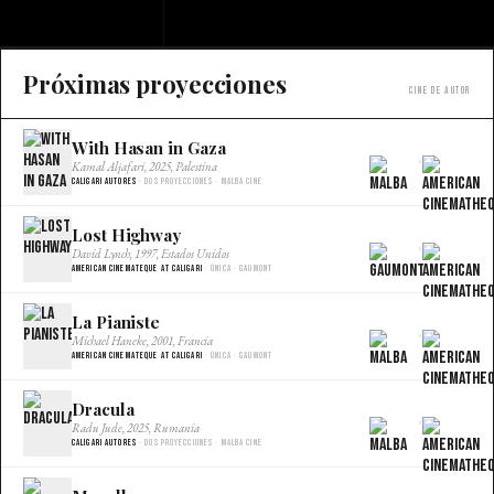
Próximas proyecciones
Cine de autor
With Hasan in Gaza
×
Kamal Aljafari, 2025, Palestina
Caligari Autores
· Dos proyecciones · Malba Cine
Lost Highway
×
David Lynch, 1997, Estados Unidos
American Cinemateque at Caligari
· Única · Gaumont
La Pianiste
×
Michael Haneke, 2001, Francia
American Cinemateque at Caligari
· Única · Gaumont
Dracula
×
Radu Jude, 2025, Rumania
Caligari Autores
· Dos proyecciones · Malba Cine