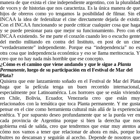
manera de que exista el cine independiente argentino, con la pluralidad
de voces y de historias que nos caracteriza. Es la única manera de que
hijos de obreros como yo tengamos la posibilidad de filmar. Sin el
INCAA la idea de federalizar el cine directamente dejaría de existir.
Con el INCAA funcionando se puede criticar cualquier cosa que haga
y se puede presionar para que mejor su funcionamiento. Pero con el
INCAA existiendo. Se me parte el corazón cuando leo o escucho gente
del medio militando en contra del Instituto, en post de un cine
“verdaderamente” independiente. Porque esa “independencia” no es
otra cosa que independencia económica y eso se llama meritocracia. Y
creo que no hay nada más horrible que ese concepto.
¿Cómo es el camino que viene andando y que le sigue a
Planta
Permanente
, luego de su participación en el Festival de Mar del
Plata?
Quisiera que este lanzamiento soñado en el Festival de Mar del Plata
haga que la película tenga un buen recorrido internacional,
especialmente por Latinoamérica. Los horrores que se están viviendo
en Chile, Bolivia, Ecuador, Venezuela creo que están muy
relacionados con la temática que toca Planta permanente. Y me gusta
pensar en el cine como herramienta cultural más allá de la experiencia
estética. Y por supuesto deseo profundamente que se la pueda ver en
cada provincia de Argentina porque si bien la derecha que nos
gobierna está de salida, creo que tendremos que estar muy atentos a
cómo nos vamos a tener que relacionar de ahora en más, porque lo
buitres no descansan y seguirán al acecho. Depende de nosotros que