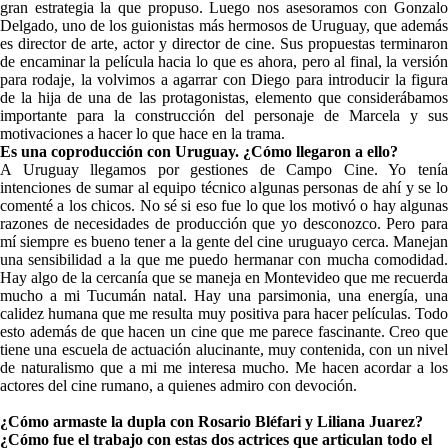
gran estrategia la que propuso. Luego nos asesoramos con Gonzalo
Delgado, uno de los guionistas más hermosos de Uruguay, que además
es director de arte, actor y director de cine. Sus propuestas terminaron
de encaminar la película hacia lo que es ahora, pero al final, la versión
para rodaje, la volvimos a agarrar con Diego para introducir la figura
de la hija de una de las protagonistas, elemento que considerábamos
importante para la construcción del personaje de Marcela y sus
motivaciones a hacer lo que hace en la trama.
Es una coproducción con Uruguay. ¿Cómo llegaron a ello?
A Uruguay llegamos por gestiones de Campo Cine. Yo tenía
intenciones de sumar al equipo técnico algunas personas de ahí y se lo
comenté a los chicos. No sé si eso fue lo que los motivó o hay algunas
razones de necesidades de producción que yo desconozco. Pero para
mí siempre es bueno tener a la gente del cine uruguayo cerca. Manejan
una sensibilidad a la que me puedo hermanar con mucha comodidad.
Hay algo de la cercanía que se maneja en Montevideo que me recuerda
mucho a mi Tucumán natal. Hay una parsimonia, una energía, una
calidez humana que me resulta muy positiva para hacer películas. Todo
esto además de que hacen un cine que me parece fascinante. Creo que
tiene una escuela de actuación alucinante, muy contenida, con un nivel
de naturalismo que a mi me interesa mucho. Me hacen acordar a los
actores del cine rumano, a quienes admiro con devoción.
¿Cómo armaste la dupla con Rosario Bléfari y Liliana Juarez?
¿Cómo fue el trabajo con estas dos actrices que articulan todo el