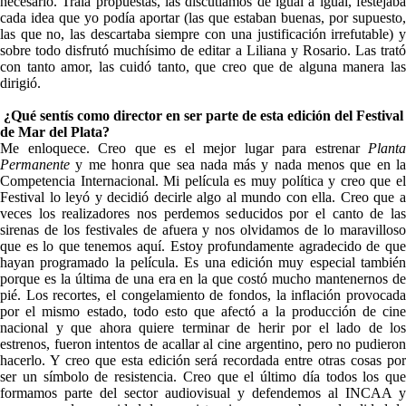
necesario. Traía propuestas, las discutíamos de igual a igual, festejaba
cada idea que yo podía aportar (las que estaban buenas, por supuesto,
las que no, las descartaba siempre con una justificación irrefutable) y
sobre todo disfrutó muchísimo de editar a Liliana y Rosario. Las trató
con tanto amor, las cuidó tanto, que creo que de alguna manera las
dirigió.
¿Qué sentís como director en ser parte de esta edición del Festival
de Mar del Plata?
Me enloquece. Creo que es el mejor lugar para estrenar
Planta
Permanente
y me honra que sea nada más y nada menos que en la
Competencia Internacional. Mi película es muy política y creo que el
Festival lo leyó y decidió decirle algo al mundo con ella. Creo que a
veces los realizadores nos perdemos seducidos por el canto de las
sirenas de los festivales de afuera y nos olvidamos de lo maravilloso
que es lo que tenemos aquí. Estoy profundamente agradecido de que
hayan programado la película. Es una edición muy especial también
porque es la última de una era en la que costó mucho mantenernos de
pié. Los recortes, el congelamiento de fondos, la inflación provocada
por el mismo estado, todo esto que afectó a la producción de cine
nacional y que ahora quiere terminar de herir por el lado de los
estrenos, fueron intentos de acallar al cine argentino, pero no pudieron
hacerlo. Y creo que esta edición será recordada entre otras cosas por
ser un símbolo de resistencia. Creo que el último día todos los que
formamos parte del sector audiovisual y defendemos al INCAA y