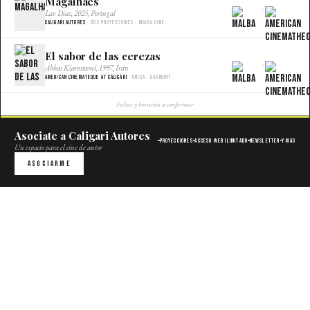
Magalhaes
×
Lav Diaz, 2025, Portugal
Caligari Autores
· Dos proyecciones · Malba Cine
El sabor de las cerezas
×
Abbas Kiarostami, 1997, Irán
American Cinemateque at Caligari
· Única · Gaumont
Fechas y horarios a confirmar
Asociate a Caligari Autores
Proyecciones
Acceso web ilimitado
Newsletter
Y más
Un espacio para el cine de autor
Asociarme