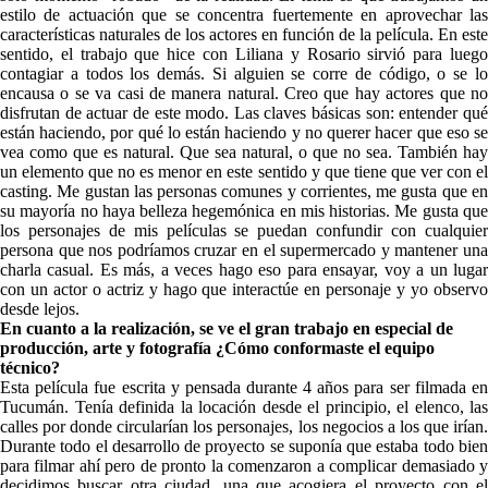
estilo de actuación que se concentra fuertemente en aprovechar las
características naturales de los actores en función de la película. En este
sentido, el trabajo que hice con Liliana y Rosario sirvió para luego
contagiar a todos los demás. Si alguien se corre de código, o se lo
encausa o se va casi de manera natural. Creo que hay actores que no
disfrutan de actuar de este modo. Las claves básicas son: entender qué
están haciendo, por qué lo están haciendo y no querer hacer que eso se
vea como que es natural. Que sea natural, o que no sea. También hay
un elemento que no es menor en este sentido y que tiene que ver con el
casting. Me gustan las personas comunes y corrientes, me gusta que en
su mayoría no haya belleza hegemónica en mis historias. Me gusta que
los personajes de mis películas se puedan confundir con cualquier
persona que nos podríamos cruzar en el supermercado y mantener una
charla casual. Es más, a veces hago eso para ensayar, voy a un lugar
con un actor o actriz y hago que interactúe en personaje y yo observo
desde lejos.
En cuanto a la realización, se ve el gran trabajo en especial de
producción, arte y fotografía ¿Cómo conformaste el equipo
técnico?
Esta película fue escrita y pensada durante 4 años para ser filmada en
Tucumán. Tenía definida la locación desde el principio, el elenco, las
calles por donde circularían los personajes, los negocios a los que irían.
Durante todo el desarrollo de proyecto se suponía que estaba todo bien
para filmar ahí pero de pronto la comenzaron a complicar demasiado y
decidimos buscar otra ciudad, una que acogiera el proyecto con el