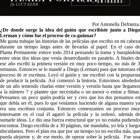
Entradas
reserva tu lugar
›
De LUCY KERR
Por Antonella Defranza.
¿De donde surge la idea del guión que escribiste junto a Diego
Lerman y cómo fue el proceso de co-guionar?
Me gusta trabajar las historias de las películas que escribo en mi cabeza
durante un tiempo largo antes de llevarlas al papel. En el caso de
Planta Permanente estuve todo 2014 pensando la trama y barajándola
entre otras dos ideas que venía desarrollando en paralelo. A finales de
ese año escribí la primera versión en muy poco tiempo, no más de 3
semanas. Entonces se lo mandé a Diego (Lerman) para que tutoreara el
proceso de re escritura. Leyó el guión y me escribió con la propuesta
de producir la película. Así comenzó la historia. Estuvimos alrededor
de un año teniendo charlas entre versión y versión hasta que llegamos
a la número 7 y plantee que necesitaba o un asesor o entrar a filmar.
Pensamos un poco quién podría ser y creo que los dos pensamos en
que debía ser él, pues lo que veníamos haciendo de alguna manera ya
era una escritura conjunta. Entonces comenzamos un proceso muy
interesante en el cual él agarró la película y la ordenó, además de
sumarle ideas. Le dio una fuerza estructural que yo no estaba pudiendo
encontrar. Diego escribía de a 30 páginas, me mandaba, yo leía y luego
discutíamos. Pero el plan era que por un tiempo yo no escriba más, que
pueda alejarme y, de ese modo, de operar sobre la película. Fue una