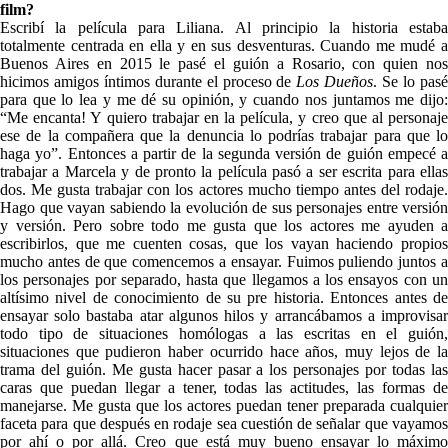
film?
Escribí la película para Liliana. Al principio la historia estaba
totalmente centrada en ella y en sus desventuras. Cuando me mudé a
Buenos Aires en 2015 le pasé el guión a Rosario, con quien nos
hicimos amigos íntimos durante el proceso de
Los Dueños
. Se lo pas
para que lo lea y me dé su opinión, y cuando nos juntamos me dijo:
“Me encanta! Y quiero trabajar en la película, y creo que al personaje
ese de la compañera que la denuncia lo podrías trabajar para que lo
haga yo”. Entonces a partir de la segunda versión de guión empecé a
trabajar a Marcela y de pronto la película pasó a ser escrita para ellas
dos.
Me gusta trabajar con los actores mucho tiempo antes del rodaje
Hago que vayan sabiendo la evolución de sus personajes entre versión
y versión. Pero sobre todo me gusta que los actores me ayuden a
escribirlos, que me cuenten cosas, que los vayan haciendo propios
mucho antes de que comencemos a ensayar.
Fuimos puliendo juntos 
los personajes por separado, hasta que llegamos a los ensayos con un
altísimo nivel de conocimiento de su pre historia. Entonces antes de
ensayar solo bastaba atar algunos hilos y arrancábamos a improvisar
todo tipo de situaciones homólogas a las escritas en el guión,
situaciones que pudieron haber ocurrido hace años, muy lejos de la
trama del guión. Me gusta hacer pasar a los personajes por todas las
caras que puedan llegar a tener, todas las actitudes, las formas de
manejarse. Me gusta que los actores puedan tener preparada cualquier
faceta para que después en rodaje sea cuestión de señalar que vayamos
por ahí o por allá. Creo que está muy bueno ensayar lo máximo