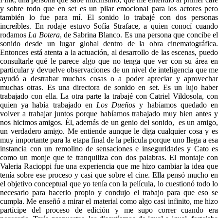
y sobre todo que en set es un pilar emocional para los actores pero
también lo fue para mí. El sonido lo trabajé con dos personas
increíbles. En rodaje estuvo Sofía Straface, a quien conocí cuando
rodamos
La Botera
, de Sabrina Blanco. Es una persona que concibe e
sonido desde un lugar global dentro de la obra cinematográfica.
Entonces está atenta a la actuación, al desarrollo de las escenas, puedo
consultarle qué le parece algo que no tenga que ver con su área en
particular y devuelve observaciones de un nivel de inteligencia que me
ayudó a destrabar muchas cosas o a poder apreciar y aprovechar
muchas otras. Es una directora de sonido en set. Es un lujo haber
trabajado con ella. La otra parte la trabajé con Catriel Vildosola, con
quien ya había trabajado en
Los Dueños
y habíamos quedado e
volver a trabajar juntos porque habíamos trabajado muy bien antes y
nos hicimos amigos. Él, además de un genio del sonido, es un amigo,
un verdadero amigo. Me entiende aunque le diga cualquier cosa y es
muy importante para la etapa final de la película porque uno llega a esa
instancia con un remolino de sensaciones e inseguridades y Cato es
como un monje que te tranquiliza con dos palabras. El montaje con
Valeria Racioppi fue una experiencia que me hizo cambiar la idea que
tenía sobre ese proceso y casi que sobre el cine. Ella pensó mucho en
el objetivo conceptual que yo tenía con la película, lo cuestionó todo lo
necesario para hacerlo propio y condujo el trabajo para que eso se
cumpla. Me enseñó a mirar el material como algo casi infinito, me hizo
partícipe del proceso de edición y me supo correr cuando era