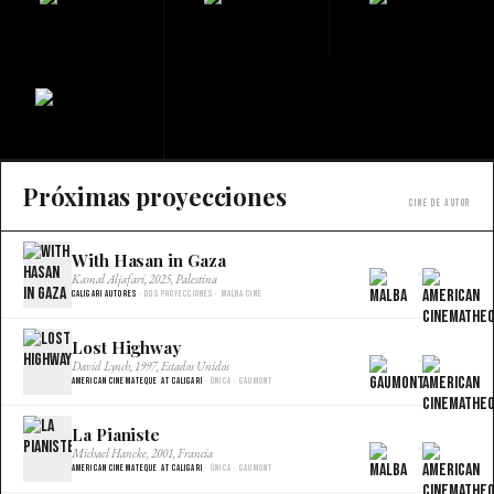
Próximas proyecciones
Cine de autor
With Hasan in Gaza
×
Kamal Aljafari, 2025, Palestina
Caligari Autores
· Dos proyecciones · Malba Cine
Lost Highway
×
David Lynch, 1997, Estados Unidos
American Cinemateque at Caligari
· Única · Gaumont
La Pianiste
×
Michael Haneke, 2001, Francia
American Cinemateque at Caligari
· Única · Gaumont