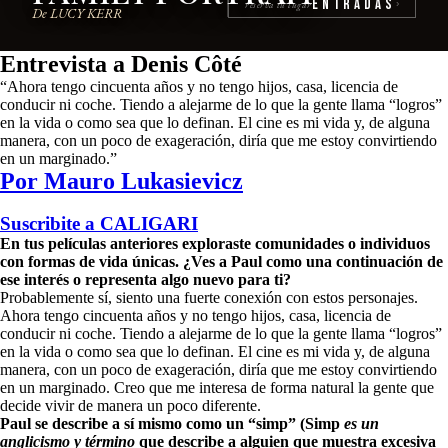
Entradas
reserva tu lugar
›
De LUCY KERR
Entrevista a Denis Côté
“Ahora tengo cincuenta años y no tengo hijos, casa, licencia de
conducir ni coche. Tiendo a alejarme de lo que la gente llama “logros”
en la vida o como sea que lo definan. El cine es mi vida y, de alguna
manera, con un poco de exageración, diría que me estoy convirtiendo
en un marginado.”
Por Mauro Lukasievicz
Suscribite a
CALIGARI
En tus películas anteriores exploraste comunidades o individuos
con formas de vida únicas. ¿Ves a Paul como una continuación de
ese interés o representa algo nuevo para ti?
Probablemente sí, siento una fuerte conexión con estos personajes.
Ahora tengo cincuenta años y no tengo hijos, casa, licencia de
conducir ni coche. Tiendo a alejarme de lo que la gente llama “logros”
en la vida o como sea que lo definan. El cine es mi vida y, de alguna
manera, con un poco de exageración, diría que me estoy convirtiendo
en un marginado. Creo que me interesa de forma natural la gente que
decide vivir de manera un poco diferente.
Paul se describe a sí mismo como un “simp” (Simp
es un
anglicismo y término
que describe a alguien que muestra excesiva