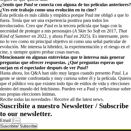
¿Sentís que
Paul
se conecta con alguna de tus películas anteriores?
¿Ves este trabajo como una evolución en tu cine?
Esta película es más cálida y empática porque Paul me obligó a que lo
fuera. Tenía que ser una experiencia positiva para todos los
involucrados. Creo que
Paul
es la tercera película que hago con la
necesidad de proteger a mis personajes (
A Skin So Soft
en 2017,
That
Kind of Summer
en 2022, y ahora
Paul
en 2025). Es interesante, pero
no lo veo como mi principal objetivo ni como una señal particular de
evolución. Me interesa la hibridez, la experimentación y el riesgo en el
cine, y siempre quiero probar cosas nuevas.
Mencionaste en algunas entrevistas que te interesa más generar
preguntas que ofrecer respuestas. ¿Qué preguntas esperas que
surjan en el espectador después de ver
Paul
?
Hasta ahora, los Q&A han sido muy largos cuando presento
Paul
. La
gente se siente confrontada y muy curiosa sobre él y la película. Quiero
que el público vea que existen todo tipo de estilos de vida y elecciones
dentro del mundo del fetichismo. Pueden ver a Paul y reflexionar sobre
sus propias elecciones íntimas.
Recibe todas las novedades / Receive all the latest news.
Suscribite a nuestro Newsletter / Subscribe
to our newsletter.
Email
Suscribite/ Subscribe