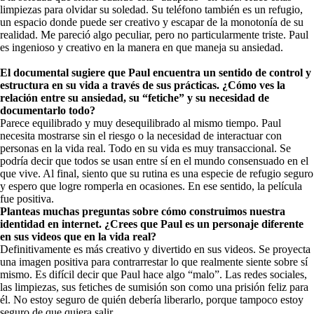
limpiezas para olvidar su soledad. Su teléfono también es un refugio,
un espacio donde puede ser creativo y escapar de la monotonía de su
realidad. Me pareció algo peculiar, pero no particularmente triste. Paul
es ingenioso y creativo en la manera en que maneja su ansiedad.
El documental sugiere que Paul encuentra un sentido de control y
estructura en su vida a través de sus prácticas. ¿Cómo ves la
relación entre su ansiedad, su “fetiche” y su necesidad de
documentarlo todo?
Parece equilibrado y muy desequilibrado al mismo tiempo. Paul
necesita mostrarse sin el riesgo o la necesidad de interactuar con
personas en la vida real. Todo en su vida es muy transaccional. Se
podría decir que todos se usan entre sí en el mundo consensuado en el
que vive. Al final, siento que su rutina es una especie de refugio seguro
y espero que logre romperla en ocasiones. En ese sentido, la película
fue positiva.
Planteas muchas preguntas sobre cómo construimos nuestra
identidad en internet. ¿Crees que Paul es un personaje diferente
en sus videos que en la vida real?
Definitivamente es más creativo y divertido en sus videos. Se proyecta
una imagen positiva para contrarrestar lo que realmente siente sobre sí
mismo. Es difícil decir que Paul hace algo “malo”. Las redes sociales,
las limpiezas, sus fetiches de sumisión son como una prisión feliz para
él. No estoy seguro de quién debería liberarlo, porque tampoco estoy
seguro de que quiera salir.