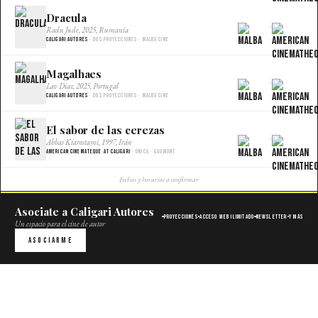
Dracula
×
Radu Jude, 2025, Rumania
Caligari Autores
· Dos proyecciones · Malba Cine
Magalhaes
×
Lav Diaz, 2025, Portugal
Caligari Autores
· Dos proyecciones · Malba Cine
El sabor de las cerezas
×
Abbas Kiarostami, 1997, Irán
American Cinemateque at Caligari
· Única · Gaumont
Fechas y horarios a confirmar
Asociate a Caligari Autores
Proyecciones
Acceso web ilimitado
Newsletter
Y más
Un espacio para el cine de autor
Asociarme