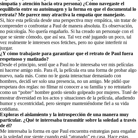
simpatía y atención hacia otra persona) ¿Cómo navegaste el
equilibrio entre su autoimagen y la forma en que el documental lo
retrata? Me parece muy atractiva la empatía que manejaste.
Si, hice esta película desde una perspectiva muy empática, sin tratar de
comprender o confrontar a Paul de manera absoluta. Es observación,
no psicología. No quería engañarlo. Si ha creado un personaje con el
que se siente cómodo, que así sea. Tal vez esté jugando un poco, tal
vez realmente le interesen esos fetiches, pero no quise interferir ni
juzgar.
¿Y cómo trabajaste para garantizar que el retrato de Paul fuera
respetuoso y matizado?
Desde el principio, sentí que a Paul no le interesaba ver mis películas
ni hacerse amigo mío. Para él, la película era una forma de probar algo
nuevo, nada más. Como no le gusta interactuar demasiado con
hombres, decidí ser solo una presencia, no un amigo. Me pidió que
respetara dos reglas: no filmar ni conocer a su familia y no retratarlo
como un “pobre” hombre gordo siendo golpeado por mujeres. Traté de
mostrar diversidad en los actos y situaciones de la película, añadiendo
humor y excentricidad, pero siempre manteniéndome fiel a su vida
cotidiana.
Exploras el aislamiento y la introspección de una manera muy
particular. ¿Qué te interesaba transmitir sobre la soledad a través
de él?
Me interesaba la forma en que Paul encuentra estrategias para engañar
a la soledad que siente cuando está “atrapado” en casa. Hace estas