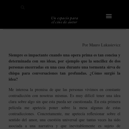
Un espacio para
el cine de autor
Sobre Caligari
Por Mauro Lukasievicz
Siempre es impactante cuando una opera prima es tan concisa y
determinada con sus ideas, por ejemplo que la sencillez de dos
personas encerradas en una casa durante una tormenta sirva de
chispa para conversaciones tan profundas. ¿Cómo surgió la
idea?
Me interesa la premisa de que las personas vivimos en constante
contradicción con nosotras mismas. Es muy difícil tener una idea
clara sobre algo sin que esta pueda ser cuestionada. En esta primera
película me apetecía poner sobre la mesa algunas de estas
contradicciones.
Concretamente, me apetecía reflexionar sobre el
sentido del amor, una cuestión universal que tantas veces ha sido
asociada a una narrativa y que inevitablemente es sujeto de