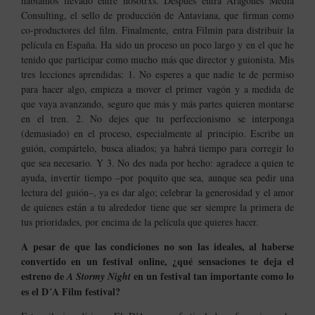
habíamos llevado entre nosotrxs. Después entra Aragones Media
Consulting, el sello de producción de Antaviana, que firman como
co-productores del film. Finalmente, entra Filmin para distribuir la
película en España.
Ha sido un proceso un poco largo y en el que he
tenido que participar como mucho más que director y guionista. Mis
tres lecciones aprendidas: 1. No esperes a que nadie te de permiso
para hacer algo, empieza a mover el primer vagón y a medida de
que vaya avanzando, seguro que más y más partes quieren montarse
en el tren. 2. No dejes que tu perfeccionismo se interponga
(demasiado) en el proceso, especialmente al principio. Escribe un
guión, compártelo, busca aliados; ya habrá tiempo para corregir lo
que sea necesario. Y 3. No des nada por hecho: agradece a quien te
ayuda, invertir tiempo –por poquito que sea, aunque sea pedir una
lectura del guión–, ya es dar algo; celebrar la generosidad y el amor
de quienes están a tu alrededor tiene que ser siempre la primera de
tus prioridades, por encima de la película que quieres hacer.
A pesar de que las condiciones no son las ideales, al haberse
convertido en un festival online, ¿qué sensaciones te deja el
estreno de
en un festival tan importante como lo
A Stormy Night
es el D´A Film festival?