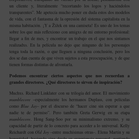
un cliente y, literalmente “recortando los logos y haciéndolos
transparentes”.
Me apetecía mucho poner en duda estos dos modelos
de vida, con el fantasma de la opresión del sistema capitalista en la
misma habitación. ¡Y a Žižek en una camiseta!
Es uno de los temas
sobre los que más reflexiono con amigxs de mi entorno profesional:
llegar a fin de mes, y encontrar un trabajo en el que nos sintamos
realizadxs. En la película no dejo que ninguno de los personajes
tenga toda la razón, o que lleguen a ninguna conclusión, pero los
dos se dan cuenta de que viven sujetos a esta preocupación, y de que
tienen formas distintas de afrontarla.
Podemos encontrar ciertos aspectos que nos recuerdan a
grandes directores. ¿Qué directores te sirven de inspiración?
Muchxs. Richard Linklater con su trilogía del amor. El movimiento
mumblecore
–especialmente los hermanos Duplass, con películas
como
Blue Jay
– por el discurso de “hacer cine sin esperar a que
nadie te de permiso”. Pero también Greta Gerwig en su etapa
mumblecore
. Hong Sang-Soo por su minimalismo extremo, y su
capacidad de partir de lo concreto para acceder a lo universal. Kelly
Reichardt con
Old Joy
–entre muchísimas otras–. Elena Martín y su
honestidad, haciendo cine desde su experiencia personal, partiendo