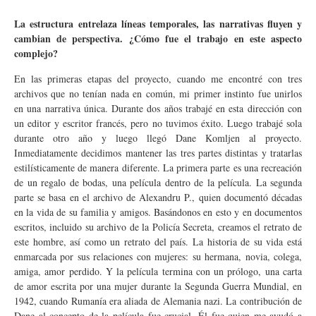
La estructura entrelaza líneas temporales, las narrativas fluyen y
cambian de perspectiva. ¿Cómo fue el trabajo en este aspecto
complejo?
En las primeras etapas del proyecto, cuando me encontré con tres
archivos que no tenían nada en común, mi primer instinto fue unirlos
en una narrativa única. Durante dos años trabajé en esta dirección con
un editor y escritor francés, pero no tuvimos éxito. Luego trabajé sola
durante otro año y luego llegó Dane Komljen al proyecto.
Inmediatamente decidimos mantener las tres partes distintas y tratarlas
estilísticamente de manera diferente. La primera parte es una recreación
de un regalo de bodas, una película dentro de la película. La segunda
parte se basa en el archivo de Alexandru P., quien documentó décadas
en la vida de su familia y amigos. Basándonos en esto y en documentos
escritos, incluido su archivo de la Policía Secreta, creamos el retrato de
este hombre, así como un retrato del país. La historia de su vida está
enmarcada por sus relaciones con mujeres: su hermana, novia, colega,
amiga, amor perdido. Y la película termina con un prólogo, una carta
de amor escrita por una mujer durante la Segunda Guerra Mundial, en
1942, cuando Rumanía era aliada de Alemania nazi. La contribución de
Dane al concepto de la película fue crucial. Él fue quien me ayudó a