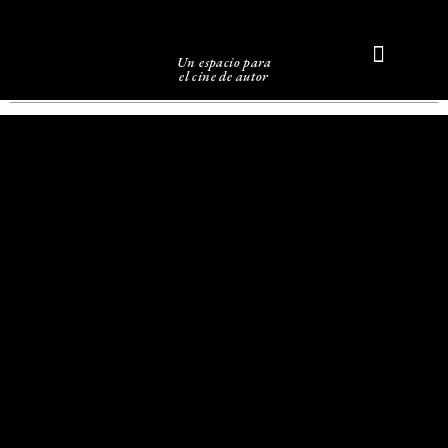
Un espacio para
el cine de autor
Sobre Caligari